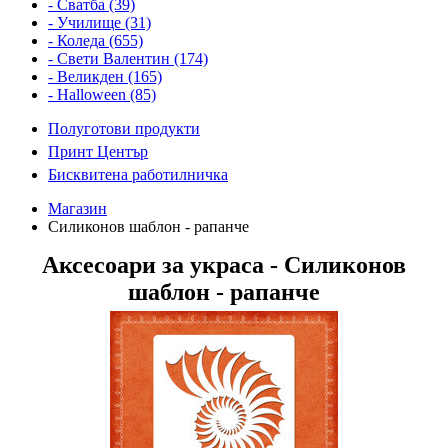
- Сватба (39)
- Училище (31)
- Коледа (655)
- Свети Валентин (174)
- Великден (165)
- Halloween (85)
Полуготови продукти
Принт Център
Бисквитена работилничка
Магазин
Силиконов шаблон - рапанче
Аксесоари за украса - Силиконов
шаблон - рапанче