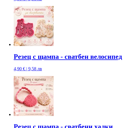
Резец с щампa - сватбен велосипед
4,90 € | 9,58 лв
Резец с щампa - сватбени халки