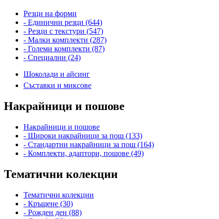
Резци на форми
- Единични резци (644)
- Резци с текстури (547)
- Малки комплекти (287)
- Големи комплекти (87)
- Специални (24)
Шоколади и айсинг
Съставки и миксове
Накрайници и пошове
Накрайници и пошове
- Широки накрайници за пош (133)
- Стандартни накрайници за пош (164)
- Комплекти, адаптори, пошове (49)
Тематични колекции
Тематични колекции
- Кръщене (30)
- Рожден ден (88)