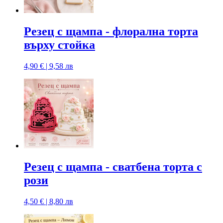
Резец с щампa - флорална торта
върху стойка
4,90 € | 9,58 лв
Резец с щампa - сватбена торта с
рози
4,50 € | 8,80 лв