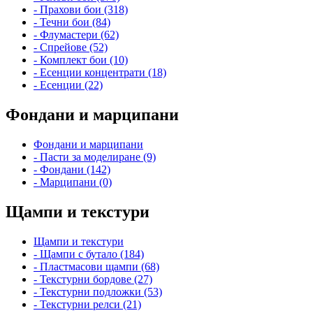
- Прахови бои (318)
- Течни бои (84)
- Флумастери (62)
- Спрейове (52)
- Комплект бои (10)
- Есенции концентрати (18)
- Есенции (22)
Фондани и марципани
Фондани и марципани
- Пасти за моделиране (9)
- Фондани (142)
- Марципани (0)
Щампи и текстури
Щампи и текстури
- Щампи с бутало (184)
- Пластмасови щампи (68)
- Текстурни бордове (27)
- Текстурни подложки (53)
- Текстурни релси (21)