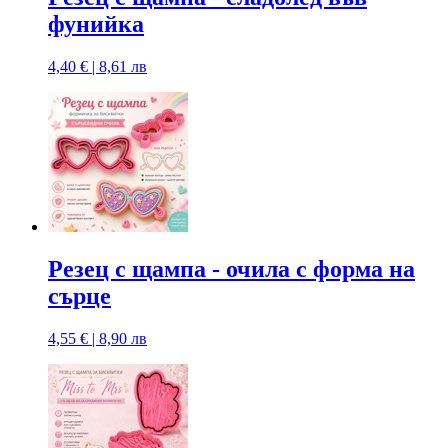
фунийка
4,40 € | 8,61 лв
Резец с щампа - очила с форма на
сърце
4,55 € | 8,90 лв