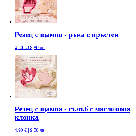
Резец с щампa - ръка с пръстен
4,50 € | 8,80 лв
Резец с щампa - гълъб с маслинова
клонка
4,90 € | 9,58 лв