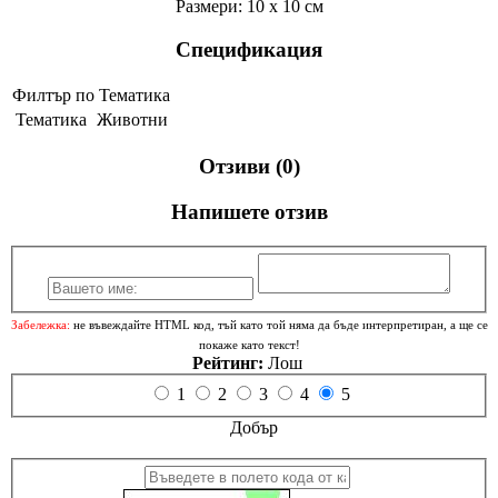
Размери: 10 х 10 см
Спецификация
Филтър по Тематика
Тематика
Животни
Отзиви (0)
Напишете отзив
Забележка:
не въвеждайте HTML код, тъй като той няма да бъде интерпретиран, а ще се
покаже като текст!
Рейтинг:
Лош
1
2
3
4
5
Добър