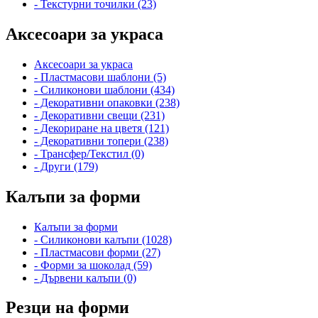
- Текстурни точилки (23)
Аксесоари за украса
Аксесоари за украса
- Пластмасови шаблони (5)
- Силиконови шаблони (434)
- Декоративни опаковки (238)
- Декоративни свещи (231)
- Декориране на цветя (121)
- Декоративни топери (238)
- Трансфер/Текстил (0)
- Други (179)
Калъпи за форми
Калъпи за форми
- Силиконови калъпи (1028)
- Пластмасови форми (27)
- Форми за шоколад (59)
- Дървени калъпи (0)
Резци на форми