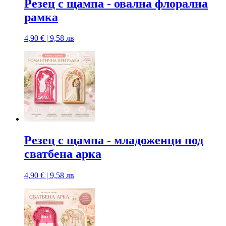
Резец с щампa - овална флорална
рамка
4,90 € | 9,58 лв
Резец с щампa - младоженци под
сватбена арка
4,90 € | 9,58 лв