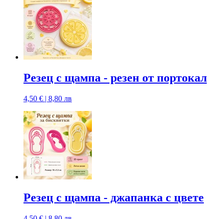
Резец с щампa - резен от портокал
4,50 € | 8,80 лв
Резец с щампa - джапанка с цвете
4,50 € | 8,80 лв