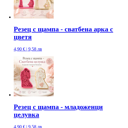
Резец с щампa - сватбена арка с
цветя
4,90 € | 9,58 лв
Резец с щампa - младоженци
целувка
4,90 € | 9,58 лв