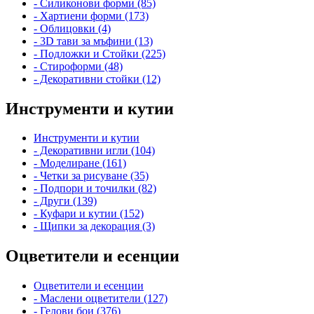
- Силиконови форми (85)
- Хартиени форми (173)
- Облицовки (4)
- 3D тави за мъфини (13)
- Подложки и Стойки (225)
- Стироформи (48)
- Декоративни стойки (12)
Инструменти и кутии
Инструменти и кутии
- Декоративни игли (104)
- Моделиране (161)
- Четки за рисуване (35)
- Подпори и точилки (82)
- Други (139)
- Куфари и кутии (152)
- Щипки за декорация (3)
Оцветители и есенции
Оцветители и есенции
- Маслени оцветители (127)
- Гелови бои (376)