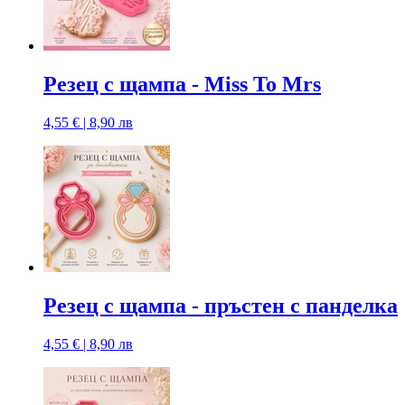
Резец с щампа - Miss To Mrs
4,55 € | 8,90 лв
Резец с щампа - пръстен с панделка
4,55 € | 8,90 лв