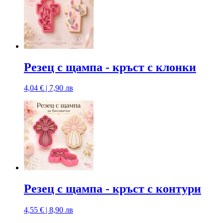
Резец с щампа - кръст с клонки
4,04 € | 7,90 лв
Резец с щампa - кръст с контури
4,55 € | 8,90 лв