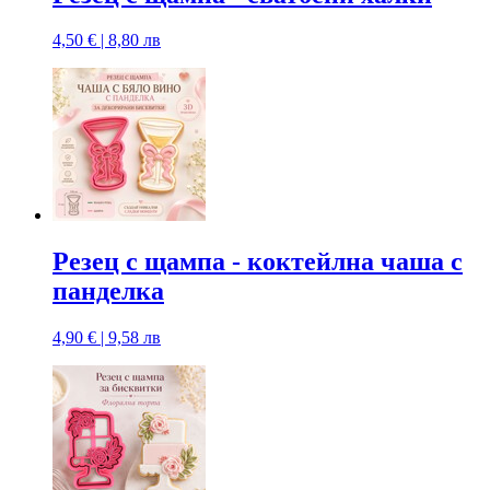
4,50 € | 8,80 лв
Резец с щампa - коктейлна чаша с
панделка
4,90 € | 9,58 лв