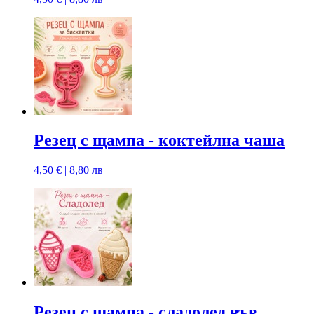
Резец с щампa - коктейлна чаша
4,50 € | 8,80 лв
Резец с щампa - сладолед във