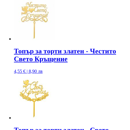
Топър за торти златен - Честито
Свето Кръщение
4,55 € | 8,90 лв
Топър за торти златен - Свето