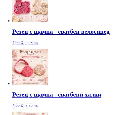
Резец с щампa - сватбен велосипед
4,90 € | 9,58 лв
Резец с щампa - сватбени халки
4,50 € | 8,80 лв