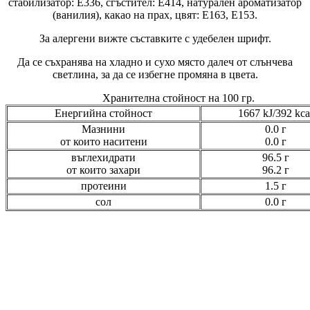
стабилизатор: E336, сгъстител: E414, натурален ароматизатор
(ванилия), какао на прах, цвят: E163, E153.
За алергени вижте съставките с удебелен шрифт.
Да се съхранява на хладно и сухо място далеч от слънчева
светлина, за да се избегне промяна в цвета.
Хранителна стойност на 100 гр.
Енергийна стойност
1667 kJ/392 kca
Мазнини
0.0 г
от които наситени
0.0 г
въглехидрати
96.5 г
от които захари
96.2 г
протеини
1.5 г
сол
0.0 г