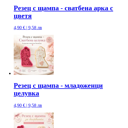
Резец с щампa - сватбена арка с
цветя
4,90 € | 9,58 лв
Резец с щампa - младоженци
целувка
4,90 € | 9,58 лв