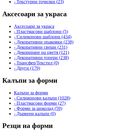
- Текстурни точилки (23)
Аксесоари за украса
Аксесоари за украса
- Пластмасови шаблони (5)
- Силиконови шаблони (434)
- Декоративни опаковки (238)
- Декоративни свещи (231)
- Декориране на цветя (121)
- Декоративни топери (238)
- Трансфер/Текстил (0)
- Други (179)
Калъпи за форми
Калъпи за форми
- Силиконови калъпи (1028)
- Пластмасови форми (27)
- Форми за шоколад (59)
- Дървени калъпи (0)
Резци на форми