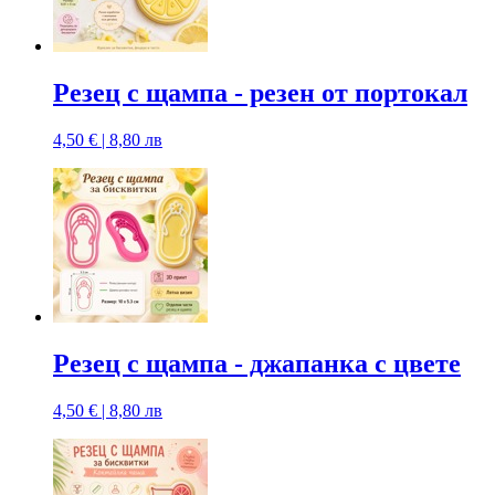
Резец с щампa - резен от портокал
4,50 € | 8,80 лв
Резец с щампa - джапанка с цвете
4,50 € | 8,80 лв