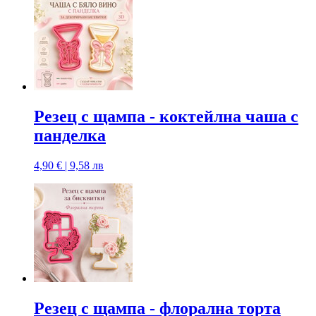
Резец с щампa - коктейлна чаша с
панделка
4,90 € | 9,58 лв
Резец с щампa - флорална торта