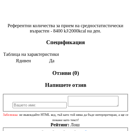
Референтни количества за прием на средностатистически
възрастен - 8400 kJ/2000kcal на ден.
Спецификация
Таблица на характеристики
Ядивен
Да
Отзиви (0)
Напишете отзив
Забележка:
не въвеждайте HTML код, тъй като той няма да бъде интерпретиран, а ще се
покаже като текст!
Рейтинг:
Лош