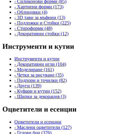
- Силиконови форми (85)
- Хартиени форми (173)
- Облицовки (4)
- 3D тави за мъфини (13)
- Подложки и Стойки (225)
- Стироформи (48)
- Декоративни стойки (12)
Инструменти и кутии
Инструменти и кутии
- Декоративни игли (104)
- Моделиране (161)
- Четки за рисуване (35)
- Подпори и точилки (82)
- Други (139)
- Куфари и кутии (152)
- Щипки за декорация (3)
Оцветители и есенции
Оцветители и есенции
- Маслени оцветители (127)
- Гелови бои (376)