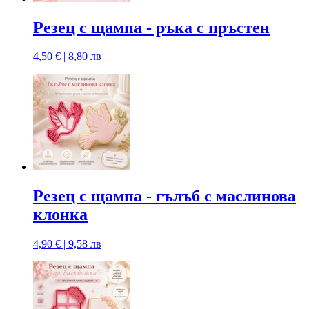
Резец с щампa - ръка с пръстен
4,50 € | 8,80 лв
Резец с щампa - гълъб с маслинова
клонка
4,90 € | 9,58 лв