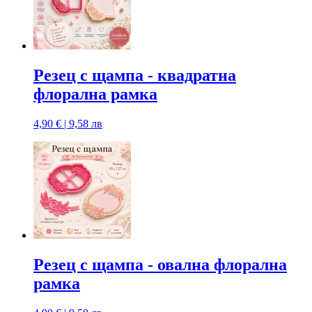
Резец с щампa - квадратна
флорална рамка
4,90 € | 9,58 лв
Резец с щампa - овална флорална
рамка