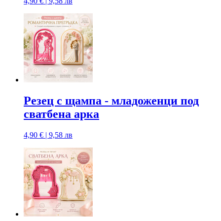
4,90 € | 9,58 лв
Резец с щампa - младоженци под
сватбена арка
4,90 € | 9,58 лв