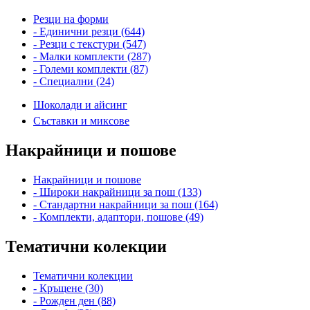
Резци на форми
- Единични резци (644)
- Резци с текстури (547)
- Малки комплекти (287)
- Големи комплекти (87)
- Специални (24)
Шоколади и айсинг
Съставки и миксове
Накрайници и пошове
Накрайници и пошове
- Широки накрайници за пош (133)
- Стандартни накрайници за пош (164)
- Комплекти, адаптори, пошове (49)
Тематични колекции
Тематични колекции
- Кръщене (30)
- Рожден ден (88)