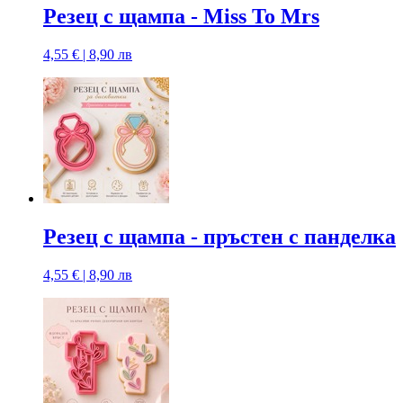
Резец с щампа - Miss To Mrs
4,55 € | 8,90 лв
Резец с щампа - пръстен с панделка
4,55 € | 8,90 лв