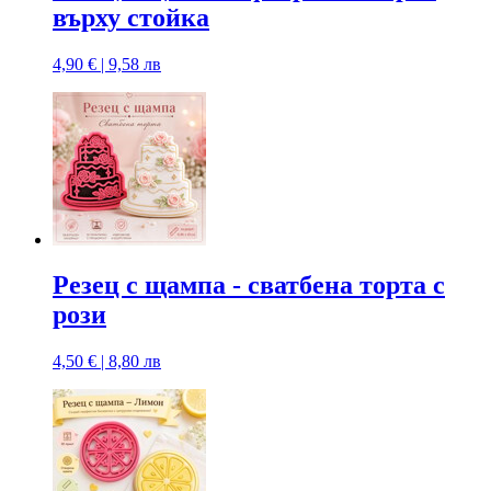
върху стойка
4,90 € | 9,58 лв
Резец с щампa - сватбена торта с
рози
4,50 € | 8,80 лв