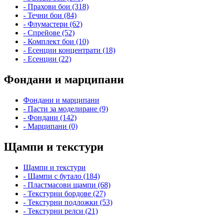
- Прахови бои (318)
- Течни бои (84)
- Флумастери (62)
- Спрейове (52)
- Комплект бои (10)
- Есенции концентрати (18)
- Есенции (22)
Фондани и марципани
Фондани и марципани
- Пасти за моделиране (9)
- Фондани (142)
- Марципани (0)
Щампи и текстури
Щампи и текстури
- Щампи с бутало (184)
- Пластмасови щампи (68)
- Текстурни бордове (27)
- Текстурни подложки (53)
- Текстурни релси (21)