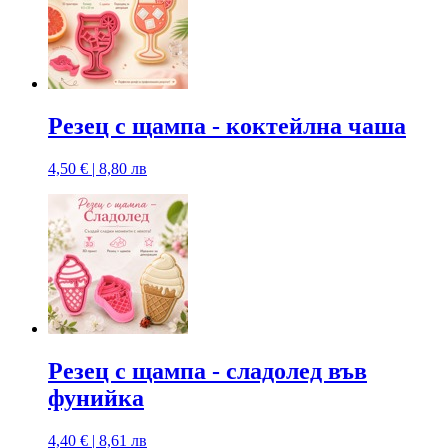
Резец с щампa - коктейлна чаша
4,50 € | 8,80 лв
Резец с щампa - сладолед във
фунийка
4,40 € | 8,61 лв