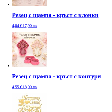
Резец с щампа - кръст с клонки
4,04 € | 7,90 лв
Резец с щампa - кръст с контури
4,55 € | 8,90 лв