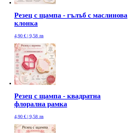
Резец с щампa - гълъб с маслинова
клонка
4,90 € | 9,58 лв
Резец с щампa - квадратна
флорална рамка
4,90 € | 9,58 лв