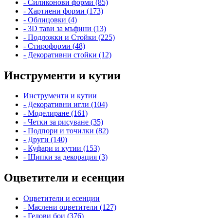
- Силиконови форми (85)
- Хартиени форми (173)
- Облицовки (4)
- 3D тави за мъфини (13)
- Подложки и Стойки (225)
- Стироформи (48)
- Декоративни стойки (12)
Инструменти и кутии
Инструменти и кутии
- Декоративни игли (104)
- Моделиране (161)
- Четки за рисуване (35)
- Подпори и точилки (82)
- Други (140)
- Куфари и кутии (153)
- Щипки за декорация (3)
Оцветители и есенции
Оцветители и есенции
- Маслени оцветители (127)
- Гелови бои (376)