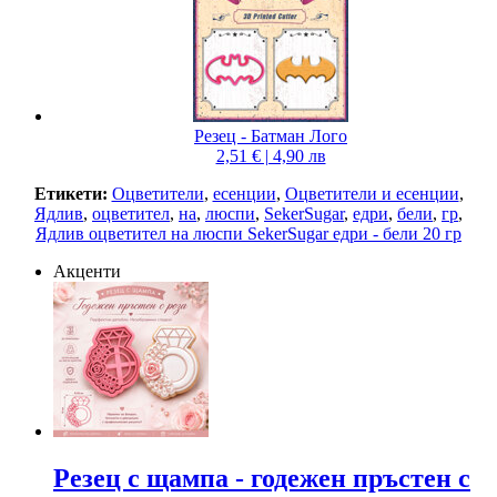
Резец - Батман Лого
2,51 € | 4,90 лв
Етикети:
Оцветители
,
есенции
,
Оцветители и есенции
,
Ядлив
,
оцветител
,
на
,
люспи
,
SekerSugar
,
едри
,
бели
,
гр
,
Ядлив оцветител на люспи SekerSugar едри - бели 20 гр
Акценти
Резец с щампa - годежен пръстен с