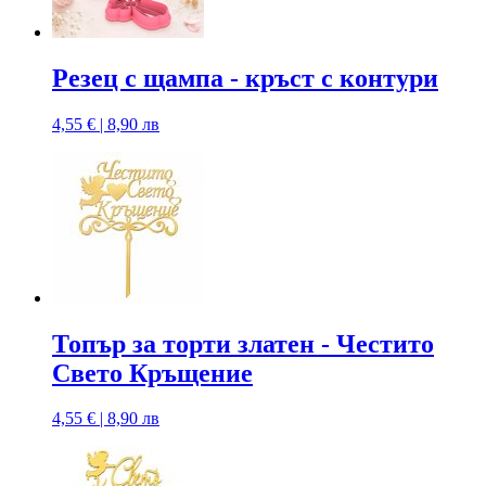
Резец с щампa - кръст с контури
4,55 € | 8,90 лв
Топър за торти златен - Честито
Свето Кръщение
4,55 € | 8,90 лв