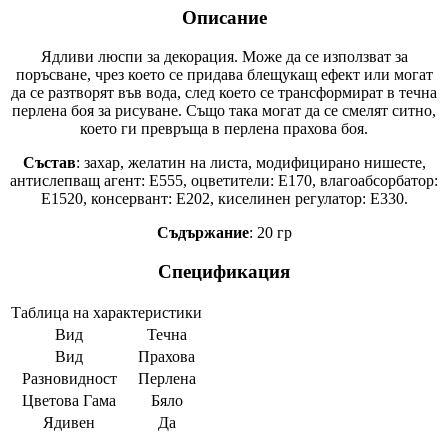
Описание
Ядливи люспи за декорация. Може да се използват за
поръсване, чрез което се придава блещукащ ефект или могат
да се разтворят във вода, след което се трансформират в течна
перлена боя за рисуване. Също така могат да се смелят ситно,
което ги превръща в перлена прахова боя.
Състав
: захар, желатин на листа, модифицирано нишесте,
антислепващ агент: Е555, оцветители: Е170, влагоабсорбатор:
Е1520, консервант: Е202, киселинен регулатор: Е330.
Съдържание
: 20 гр
Спецификация
Таблица на характеристики
Вид
Течна
Вид
Прахова
Разновидност
Перлена
Цветова Гама
Бяло
Ядивен
Да