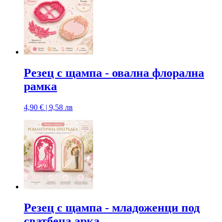
Резец с щампa - овална флорална
рамка
4,90 € | 9,58 лв
Резец с щампa - младоженци под
сватбена арка