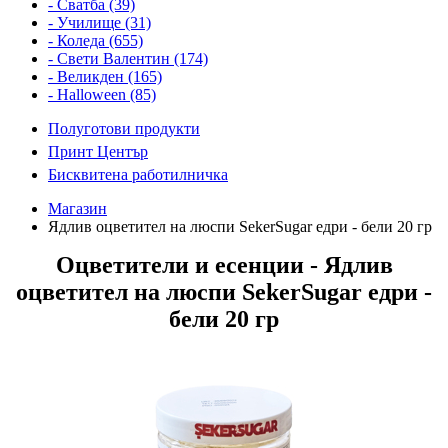
- Сватба (39)
- Училище (31)
- Коледа (655)
- Свети Валентин (174)
- Великден (165)
- Halloween (85)
Полуготови продукти
Принт Център
Бисквитена работилничка
Магазин
Ядлив оцветител на люспи SekerSugar едри - бели 20 гр
Оцветители и есенции - Ядлив
оцветител на люспи SekerSugar едри -
бели 20 гр