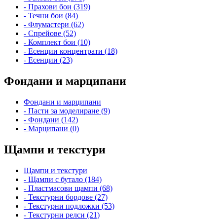
- Прахови бои (319)
- Течни бои (84)
- Флумастери (62)
- Спрейове (52)
- Комплект бои (10)
- Есенции концентрати (18)
- Есенции (23)
Фондани и марципани
Фондани и марципани
- Пасти за моделиране (9)
- Фондани (142)
- Марципани (0)
Щампи и текстури
Щампи и текстури
- Щампи с бутало (184)
- Пластмасови щампи (68)
- Текстурни бордове (27)
- Текстурни подложки (53)
- Текстурни релси (21)