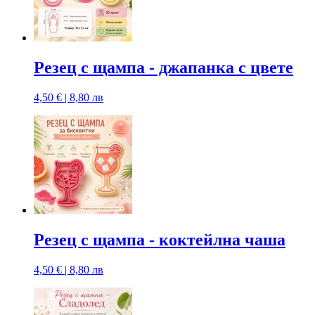
Резец с щампa - джапанка с цвете
4,50 € | 8,80 лв
Резец с щампa - коктейлна чаша
4,50 € | 8,80 лв