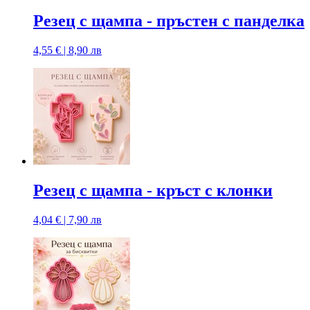
Резец с щампа - пръстен с панделка
4,55 € | 8,90 лв
Резец с щампа - кръст с клонки
4,04 € | 7,90 лв