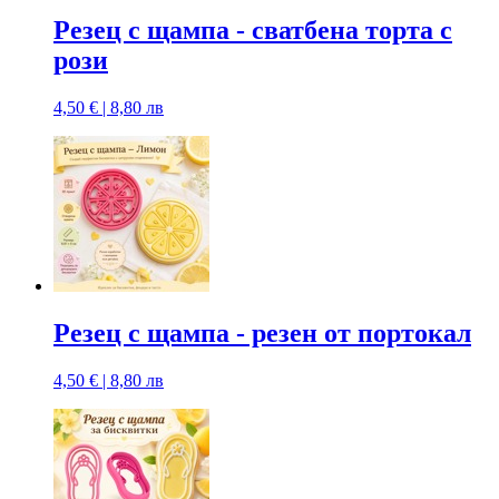
Резец с щампa - сватбена торта с
рози
4,50 € | 8,80 лв
Резец с щампa - резен от портокал
4,50 € | 8,80 лв