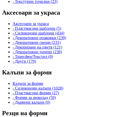
- Текстурни точилки (23)
Аксесоари за украса
Аксесоари за украса
- Пластмасови шаблони (5)
- Силиконови шаблони (434)
- Декоративни опаковки (239)
- Декоративни свещи (231)
- Декориране на цветя (121)
- Декоративни топери (238)
- Трансфер/Текстил (0)
- Други (179)
Калъпи за форми
Калъпи за форми
- Силиконови калъпи (1028)
- Пластмасови форми (27)
- Форми за шоколад (59)
- Дървени калъпи (0)
Резци на форми