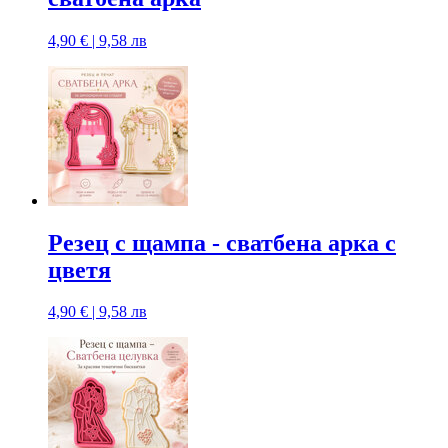
4,90 € | 9,58 лв
Резец с щампa - сватбена арка с
цветя
4,90 € | 9,58 лв