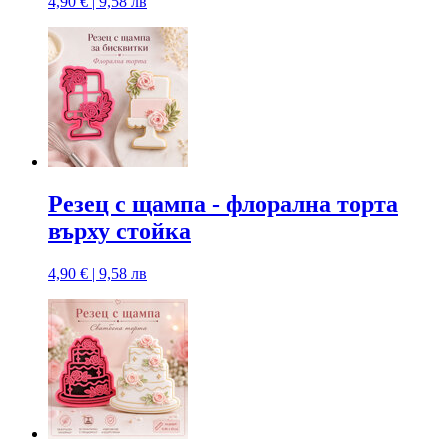
4,90 € | 9,58 лв
Резец с щампa - флорална торта
върху стойка
4,90 € | 9,58 лв