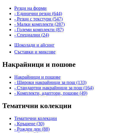
Резци на форми
- Единични резци (644)
- Резци с текстури (547)
- Малки комплекти (287)
- Големи комплекти (87)
- Специални (24)
Шоколади и айсинг
Съставки и миксове
Накрайници и пошове
Накрайници и пошове
- Широки накрайници за пош (133)
- Стандартни накрайници за пош (164)
- Комплекти, адаптори, пошове (49)
Тематични колекции
Тематични колекции
- Кръщене (30)
- Рожден ден (88)