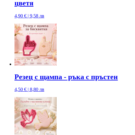
цветя
4,90 € | 9,58 лв
Резец с щампa - ръка с пръстен
4,50 € | 8,80 лв