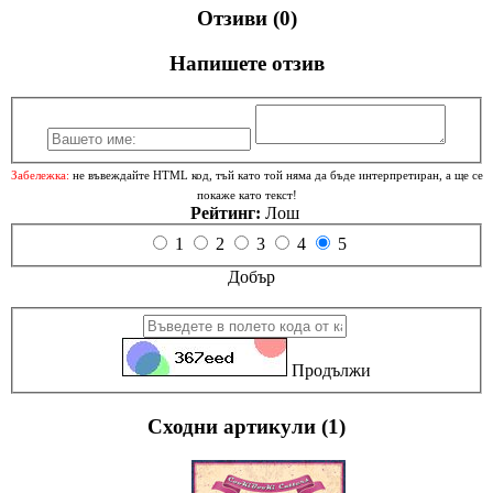
Отзиви (0)
Напишете отзив
Забележка:
не въвеждайте HTML код, тъй като той няма да бъде интерпретиран, а ще се
покаже като текст!
Рейтинг:
Лош
1
2
3
4
5
Добър
Продължи
Сходни артикули (1)