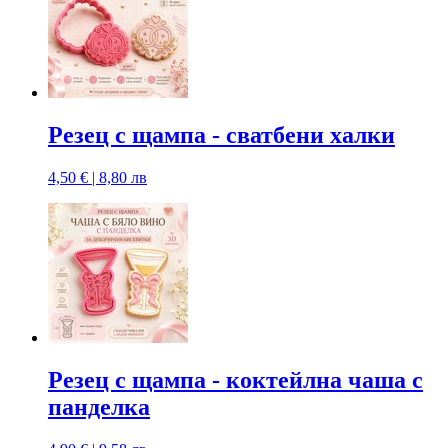
Резец с щампa - сватбени халки
4,50 € | 8,80 лв
Резец с щампa - коктейлна чаша с
панделка