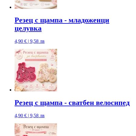
Резец с щампa - младоженци
целувка
4,90 € | 9,58 лв
Резец с щампa - сватбен велосипед
4,90 € | 9,58 лв