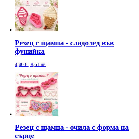
Резец с щампa - сладолед във
фунийка
4,40 € | 8,61 лв
Резец с щампа - очила с форма на
сърце