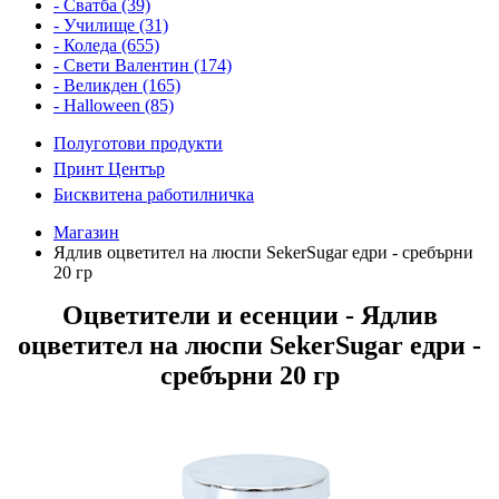
- Сватба (39)
- Училище (31)
- Коледа (655)
- Свети Валентин (174)
- Великден (165)
- Halloween (85)
Полуготови продукти
Принт Център
Бисквитена работилничка
Магазин
Ядлив оцветител на люспи SekerSugar едри - сребърни
20 гр
Оцветители и есенции - Ядлив
оцветител на люспи SekerSugar едри -
сребърни 20 гр