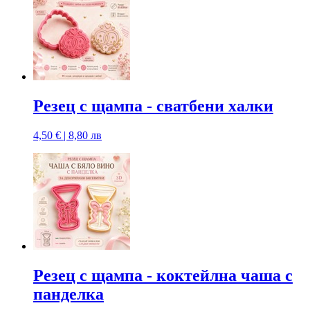
Резец с щампa - сватбени халки
4,50 € | 8,80 лв
Резец с щампa - коктейлна чаша с
панделка