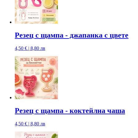
Резец с щампa - джапанка с цвете
4,50 € | 8,80 лв
Резец с щампa - коктейлна чаша
4,50 € | 8,80 лв