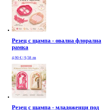
Резец с щампa - овална флорална
рамка
4,90 € | 9,58 лв
Резец с щампa - младоженци под