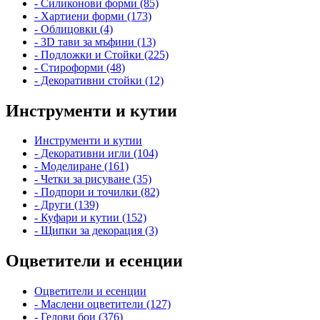
- Силиконови форми (85)
- Хартиени форми (173)
- Облицовки (4)
- 3D тави за мъфини (13)
- Подложки и Стойки (225)
- Стироформи (48)
- Декоративни стойки (12)
Инструменти и кутии
Инструменти и кутии
- Декоративни игли (104)
- Моделиране (161)
- Четки за рисуване (35)
- Подпори и точилки (82)
- Други (139)
- Куфари и кутии (152)
- Щипки за декорация (3)
Оцветители и есенции
Оцветители и есенции
- Маслени оцветители (127)
- Гелови бои (376)