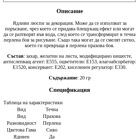
Описание
Ядливи люспи за декорация. Може да се използват за
поръсване, чрез което се придава блещукащ ефект или могат
да се разтворят във вода, след което се трансформират в течна
перлена боя за рисуване. Също така могат да се смелят ситно,
което ги превръща в перлена прахова боя.
Състав
: захар, желатин на листа, модифицирано нишесте,
антислепващ агент: Е555, оцветители: Е153, влагоабсорбатор:
Е1520, консервант: Е202, киселинен регулатор: Е330.
Съдържание
: 20 гр
Спецификация
Таблица на характеристики
Вид
Течна
Вид
Прахова
Разновидност
Перлена
Цветова Гама
Сиво
Ядивен
Да