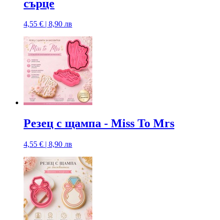
сърце
4,55 € | 8,90 лв
Резец с щампа - Miss To Mrs
4,55 € | 8,90 лв