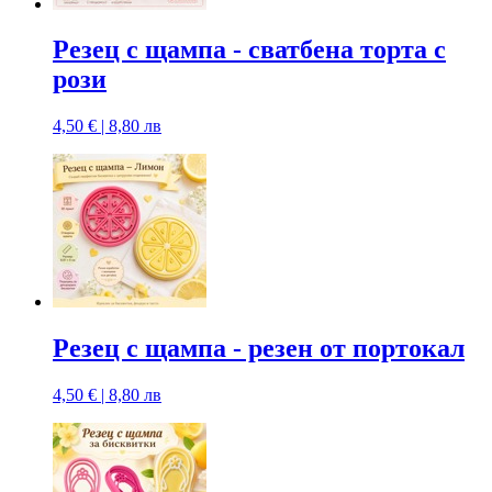
Резец с щампa - сватбена торта с
рози
4,50 € | 8,80 лв
Резец с щампa - резен от портокал
4,50 € | 8,80 лв