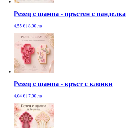
Резец с щампа - пръстен с панделка
4,55 € | 8,90 лв
Резец с щампа - кръст с клонки
4,04 € | 7,90 лв