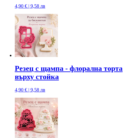
4,90 € | 9,58 лв
Резец с щампa - флорална торта
върху стойка
4,90 € | 9,58 лв