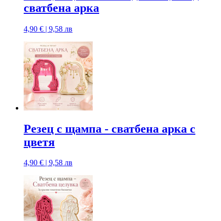
сватбена арка
4,90 € | 9,58 лв
Резец с щампa - сватбена арка с
цветя
4,90 € | 9,58 лв