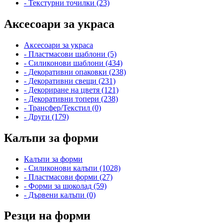
- Текстурни точилки (23)
Аксесоари за украса
Аксесоари за украса
- Пластмасови шаблони (5)
- Силиконови шаблони (434)
- Декоративни опаковки (238)
- Декоративни свещи (231)
- Декориране на цветя (121)
- Декоративни топери (238)
- Трансфер/Текстил (0)
- Други (179)
Калъпи за форми
Калъпи за форми
- Силиконови калъпи (1028)
- Пластмасови форми (27)
- Форми за шоколад (59)
- Дървени калъпи (0)
Резци на форми