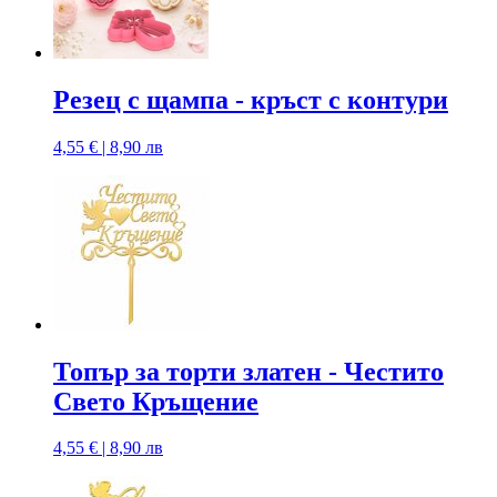
Резец с щампa - кръст с контури
4,55 € | 8,90 лв
Топър за торти златен - Честито
Свето Кръщение
4,55 € | 8,90 лв