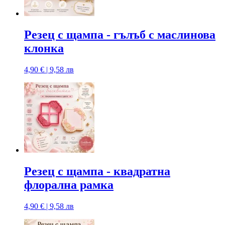
Резец с щампa - гълъб с маслинова
клонка
4,90 € | 9,58 лв
Резец с щампa - квадратна
флорална рамка
4,90 € | 9,58 лв