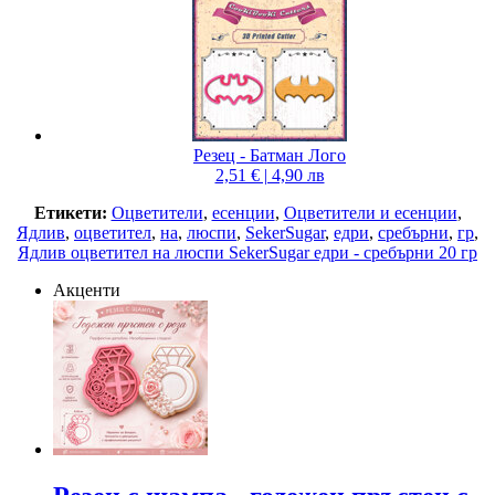
Резец - Батман Лого
2,51 € | 4,90 лв
Етикети:
Оцветители
,
есенции
,
Оцветители и есенции
,
Ядлив
,
оцветител
,
на
,
люспи
,
SekerSugar
,
едри
,
сребърни
,
гр
,
Ядлив оцветител на люспи SekerSugar едри - сребърни 20 гр
Акценти