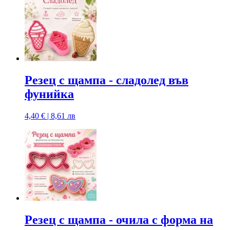
Резец с щампa - сладолед във
фунийка
4,40 € | 8,61 лв
Резец с щампа - очила с форма на