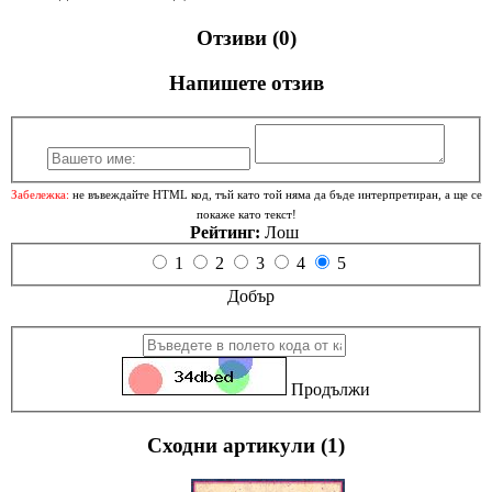
Отзиви (0)
Напишете отзив
Забележка:
не въвеждайте HTML код, тъй като той няма да бъде интерпретиран, а ще се
покаже като текст!
Рейтинг:
Лош
1
2
3
4
5
Добър
Продължи
Сходни артикули (1)