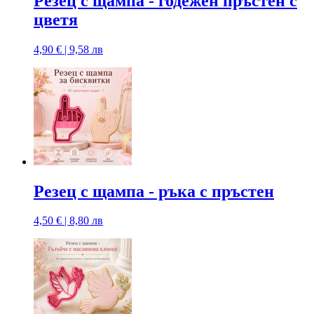
Резец с щампa - годежен пръстен с
цветя
4,90 € | 9,58 лв
Резец с щампa - ръка с пръстен
4,50 € | 8,80 лв