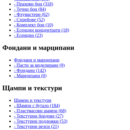
- Прахови бои (318)
- Течни бои (84)
- Флумастери (62)
- Спрейове (52)
- Комплект бои (10)
- Есенции концентрати (18)
- Есенции (23)
Фондани и марципани
Фондани и марципани
- Пасти за моделиране (9)
- Фондани (142)
- Марципани (0)
Щампи и текстури
Щампи и текстури
- Щампи с бутало (184)
- Пластмасови щампи (68)
- Текстурни бордове (27)
- Текстурни подложки (53)
- Текстурни релси (21)