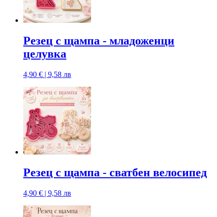
Резец с щампa - младоженци
целувка
4,90 € | 9,58 лв
Резец с щампa - сватбен велосипед
4,90 € | 9,58 лв