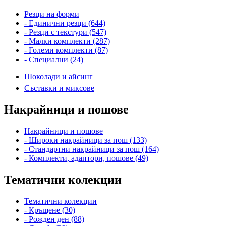
Резци на форми
- Единични резци (644)
- Резци с текстури (547)
- Малки комплекти (287)
- Големи комплекти (87)
- Специални (24)
Шоколади и айсинг
Съставки и миксове
Накрайници и пошове
Накрайници и пошове
- Широки накрайници за пош (133)
- Стандартни накрайници за пош (164)
- Комплекти, адаптори, пошове (49)
Тематични колекции
Тематични колекции
- Кръщене (30)
- Рожден ден (88)