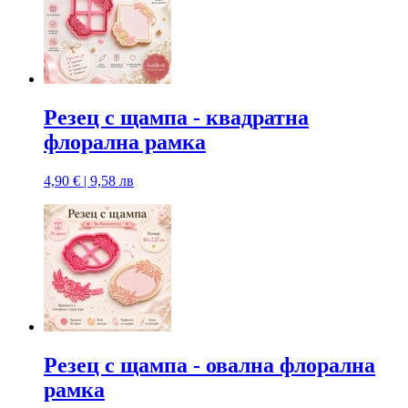
Резец с щампa - квадратна
флорална рамка
4,90 € | 9,58 лв
Резец с щампa - овална флорална
рамка