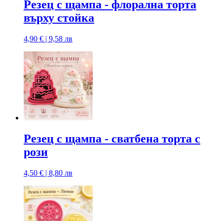
Резец с щампa - флорална торта
върху стойка
4,90 € | 9,58 лв
Резец с щампa - сватбена торта с
рози
4,50 € | 8,80 лв