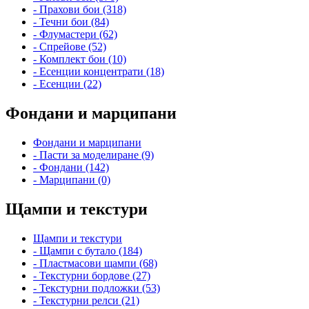
- Прахови бои (318)
- Течни бои (84)
- Флумастери (62)
- Спрейове (52)
- Комплект бои (10)
- Есенции концентрати (18)
- Есенции (22)
Фондани и марципани
Фондани и марципани
- Пасти за моделиране (9)
- Фондани (142)
- Марципани (0)
Щампи и текстури
Щампи и текстури
- Щампи с бутало (184)
- Пластмасови щампи (68)
- Текстурни бордове (27)
- Текстурни подложки (53)
- Текстурни релси (21)