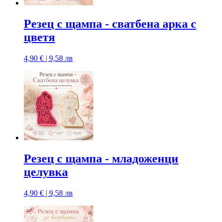
Резец с щампa - сватбена арка с
цветя
4,90 € | 9,58 лв
Резец с щампa - младоженци
целувка
4,90 € | 9,58 лв