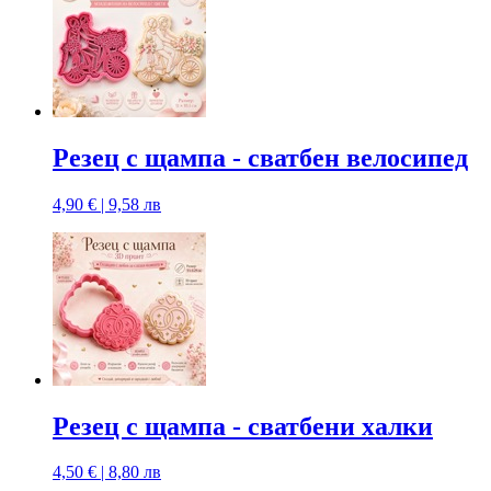
Резец с щампa - сватбен велосипед
4,90 € | 9,58 лв
Резец с щампa - сватбени халки
4,50 € | 8,80 лв