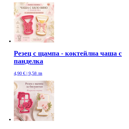
Резец с щампa - коктейлна чаша с
панделка
4,90 € | 9,58 лв