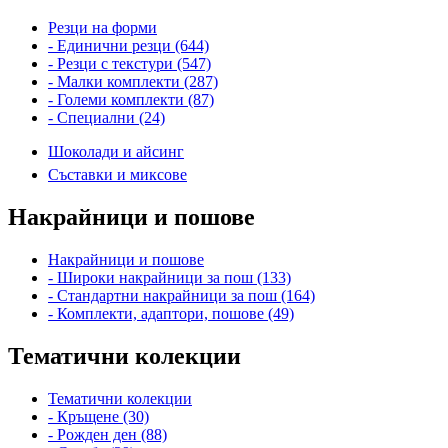
Резци на форми
- Единични резци (644)
- Резци с текстури (547)
- Малки комплекти (287)
- Големи комплекти (87)
- Специални (24)
Шоколади и айсинг
Съставки и миксове
Накрайници и пошове
Накрайници и пошове
- Широки накрайници за пош (133)
- Стандартни накрайници за пош (164)
- Комплекти, адаптори, пошове (49)
Тематични колекции
Тематични колекции
- Кръщене (30)
- Рожден ден (88)