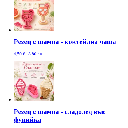
Резец с щампa - коктейлна чаша
4,50 € | 8,80 лв
Резец с щампa - сладолед във
фунийка