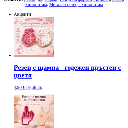
хипопотам
,
Метален резец - хипопотам
Акценти
Резец с щампa - годежен пръстен с
цветя
4,90 € | 9,58 лв