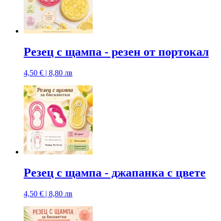
Резец с щампa - резен от портокал
4,50 € | 8,80 лв
Резец с щампa - джапанка с цвете
4,50 € | 8,80 лв