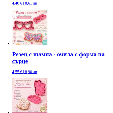
4,40 € | 8,61 лв
Резец с щампа - очила с форма на
сърце
4,55 € | 8,90 лв