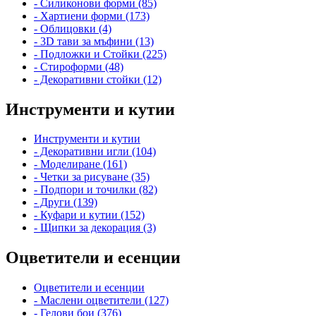
- Силиконови форми (85)
- Хартиени форми (173)
- Облицовки (4)
- 3D тави за мъфини (13)
- Подложки и Стойки (225)
- Стироформи (48)
- Декоративни стойки (12)
Инструменти и кутии
Инструменти и кутии
- Декоративни игли (104)
- Моделиране (161)
- Четки за рисуване (35)
- Подпори и точилки (82)
- Други (139)
- Куфари и кутии (152)
- Щипки за декорация (3)
Оцветители и есенции
Оцветители и есенции
- Маслени оцветители (127)
- Гелови бои (376)