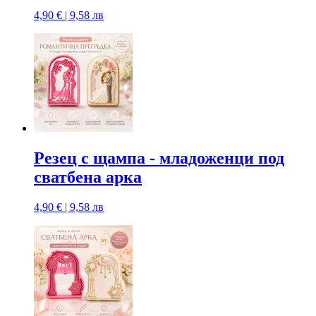
4,90 € | 9,58 лв
Резец с щампa - младоженци под
сватбена арка
4,90 € | 9,58 лв