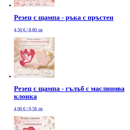
Резец с щампa - ръка с пръстен
4,50 € | 8,80 лв
Резец с щампa - гълъб с маслинова
клонка
4,90 € | 9,58 лв