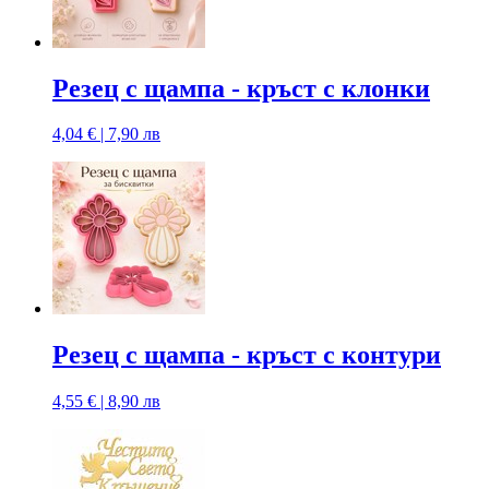
Резец с щампа - кръст с клонки
4,04 € | 7,90 лв
Резец с щампa - кръст с контури
4,55 € | 8,90 лв