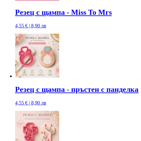
Резец с щампа - Miss To Mrs
4,55 € | 8,90 лв
Резец с щампа - пръстен с панделка
4,55 € | 8,90 лв