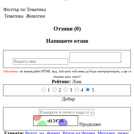
Филтър по Тематика
Тематика
Животни
Отзиви (0)
Напишете отзив
Забележка:
не въвеждайте HTML код, тъй като той няма да бъде интерпретиран, а ще се
покаже като текст!
Рейтинг:
Лош
1
2
3
4
5
Добър
Продължи
Етикети:
Резци
,
на
,
форми
,
Резци на форми
,
Метален
,
резец
,