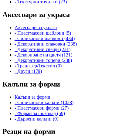
- Текстурни точилки (23)
Аксесоари за украса
Аксесоари за украса
- Пластмасови шаблони (5)
- Силиконови шаблони (434)
- Декоративни опаковки (238)
- Декоративни свещи (231)
- Декориране на цветя (121)
- Декоративни топери (238)
- Трансфер/Текстил (0)
- Други (179)
Калъпи за форми
Калъпи за форми
- Силиконови калъпи (1028)
- Пластмасови форми (27)
- Форми за шоколад (59)
- Дървени калъпи (0)
Резци на форми