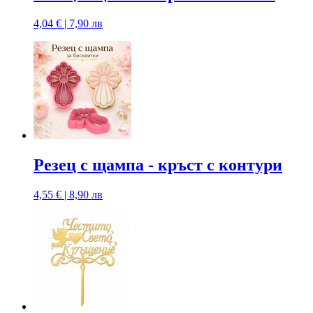
4,04 € | 7,90 лв
Резец с щампa - кръст с контури
4,55 € | 8,90 лв