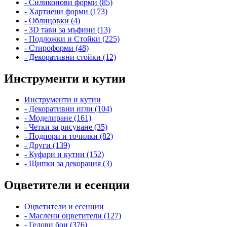
- Силиконови форми (85)
- Хартиени форми (173)
- Облицовки (4)
- 3D тави за мъфини (13)
- Подложки и Стойки (225)
- Стироформи (48)
- Декоративни стойки (12)
Инструменти и кутии
Инструменти и кутии
- Декоративни игли (104)
- Моделиране (161)
- Четки за рисуване (35)
- Подпори и точилки (82)
- Други (139)
- Куфари и кутии (152)
- Щипки за декорация (3)
Оцветители и есенции
Оцветители и есенции
- Маслени оцветители (127)
- Гелови бои (376)