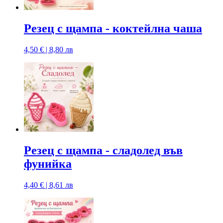
Резец с щампa - коктейлна чаша
4,50 € | 8,80 лв
Резец с щампa - сладолед във
фунийка
4,40 € | 8,61 лв