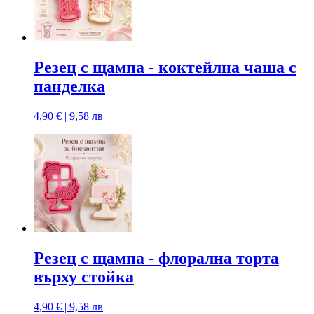
Резец с щампa - коктейлна чаша с
панделка
4,90 € | 9,58 лв
Резец с щампa - флорална торта
върху стойка
4,90 € | 9,58 лв