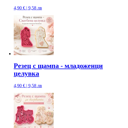
4,90 € | 9,58 лв
Резец с щампa - младоженци
целувка
4,90 € | 9,58 лв