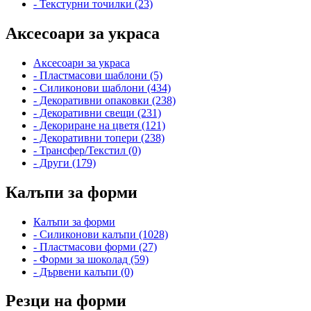
- Текстурни точилки (23)
Аксесоари за украса
Аксесоари за украса
- Пластмасови шаблони (5)
- Силиконови шаблони (434)
- Декоративни опаковки (238)
- Декоративни свещи (231)
- Декориране на цветя (121)
- Декоративни топери (238)
- Трансфер/Текстил (0)
- Други (179)
Калъпи за форми
Калъпи за форми
- Силиконови калъпи (1028)
- Пластмасови форми (27)
- Форми за шоколад (59)
- Дървени калъпи (0)
Резци на форми