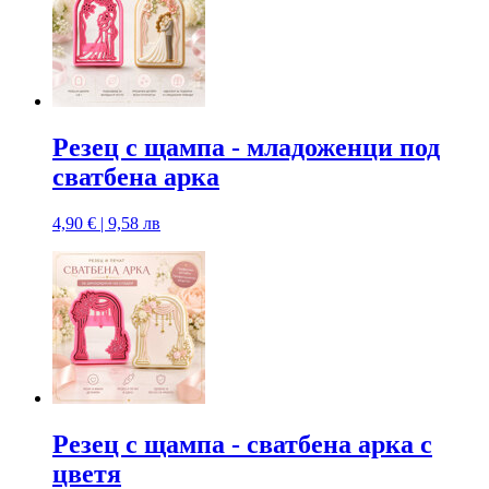
Резец с щампa - младоженци под
сватбена арка
4,90 € | 9,58 лв
Резец с щампa - сватбена арка с
цветя