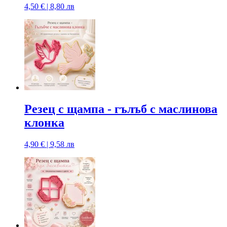
4,50 € | 8,80 лв
Резец с щампa - гълъб с маслинова
клонка
4,90 € | 9,58 лв