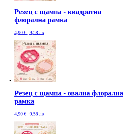
Резец с щампa - квадратна
флорална рамка
4,90 € | 9,58 лв
Резец с щампa - овална флорална
рамка
4,90 € | 9,58 лв