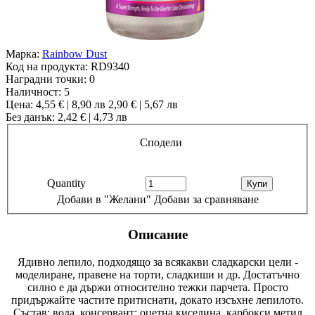
Марка:
Rainbow Dust
Код на продукта:
RD9340
Наградни точки:
0
Наличност:
5
Цена:
4,55 € | 8,90 лв
2,90 € | 5,67 лв
Без данък: 2,42 € | 4,73 лв
Сподели
Quantity
Добави в "Желани"
Добави за сравняване
Описание
Ядивно лепило, подходящо за всякакви сладкарски цели -
моделиране, правене на торти, сладкиши и др. Достатъчно
силно е да държи относително тежки парчета. Просто
придържайте частите притиснати, докато изсъхне лепилото.
Състав: вода, консервант: оцетна киселина, карбокси метил