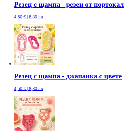
Резец с щампa - резен от портокал
4,50 € | 8,80 лв
Резец с щампa - джапанка с цвете
4,50 € | 8,80 лв