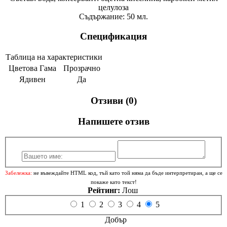
целулоза
Съдържание: 50 мл.
Спецификация
Таблица на характеристики
Цветова Гама
Прозрачно
Ядивен
Да
Отзиви (0)
Напишете отзив
Забележка:
не въвеждайте HTML код, тъй като той няма да бъде интерпретиран, а ще се
покаже като текст!
Рейтинг:
Лош
1
2
3
4
5
Добър