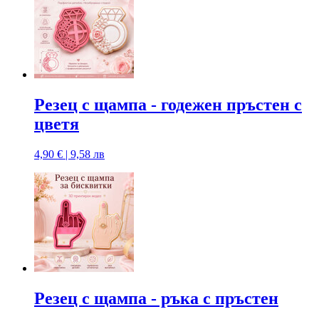
Резец с щампa - годежен пръстен с
цветя
4,90 € | 9,58 лв
Резец с щампa - ръка с пръстен