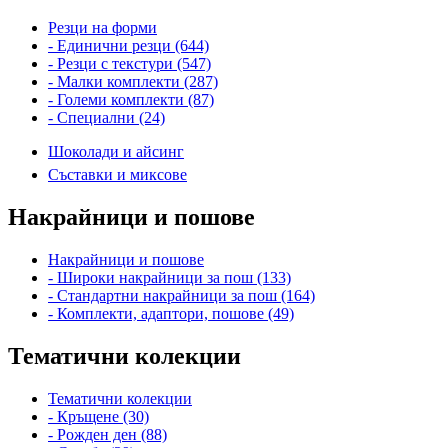
Резци на форми
- Единични резци (644)
- Резци с текстури (547)
- Малки комплекти (287)
- Големи комплекти (87)
- Специални (24)
Шоколади и айсинг
Съставки и миксове
Накрайници и пошове
Накрайници и пошове
- Широки накрайници за пош (133)
- Стандартни накрайници за пош (164)
- Комплекти, адаптори, пошове (49)
Тематични колекции
Тематични колекции
- Кръщене (30)
- Рожден ден (88)