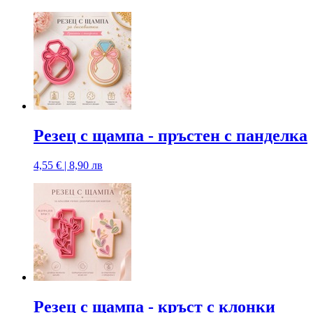
Резец с щампа - пръстен с панделка
4,55 € | 8,90 лв
Резец с щампа - кръст с клонки