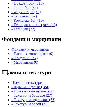
- Прахови бои (318)
- Течни бои (84)
- Флумастери (62)
- Спрейове (52)
- Комплект бои (10)
- Есенции концентрати (18)
- Есенции (22)
Фондани и марципани
Фондани и марципани
- Пасти за моделиране (9)
- Фондани (142)
- Марципани (0)
Щампи и текстури
Щампи и текстури
- Щампи с бутало (184)
- Пластмасови щампи (68)
- Текстурни бордове (27)
- Текстурни подложки (53)
- Текстурни релси (21)