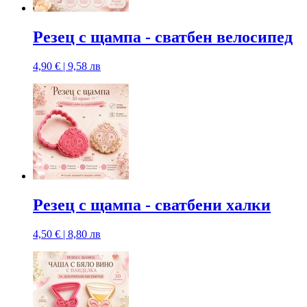
Резец с щампa - сватбен велосипед
4,90 € | 9,58 лв
Резец с щампa - сватбени халки
4,50 € | 8,80 лв