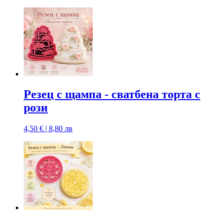
Резец с щампa - сватбена торта с
рози
4,50 € | 8,80 лв