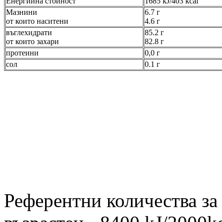
Енергийна стойност
1685 kJ/403 kcal
Мазнини
6.7 г
от които наситени
4.6 г
въглехидрати
85.2 г
от които захари
82.8 г
протеини
0,0 г
сол
0.1 г
Референтни количества за