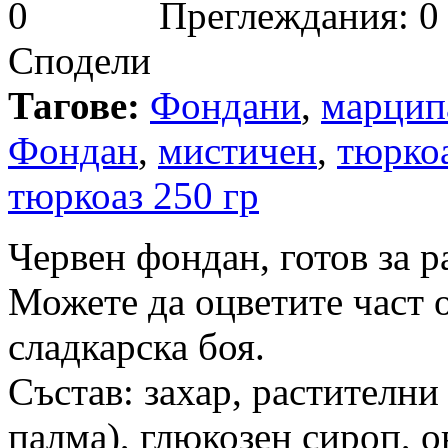
Преглеждания: 0
Сподели
Тагове:
Фондани
,
марцип
Фондан
,
мистичен
,
тюрко
тюркоаз 250 гр
Червен фондан, готов за р
Можете да оцветите част 
сладкарска боя.
Състав: захар, растителни
палма), глюкозен сироп, о