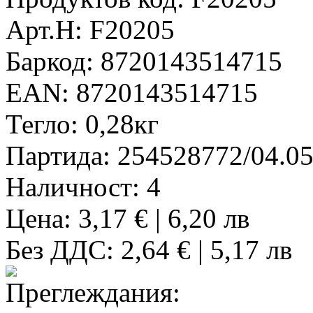
Арт.Н:
F20205
Баркод:
8720143514715
EAN:
8720143514715
Тегло:
0,28кг
Партида:
254528772/04.05
Наличност:
4
Цена: 3,17 € | 6,20 лв
Без ДДС: 2,64 € | 5,17 лв