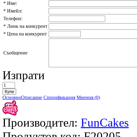
*
Име:
*
Имейл:
Телефон:
*
Линк на конкурент
*
Цена на конкурент
Съобщение
Изпрати
Основно
Описание
Спецификация
Мнения (0)
Производител:
FunCakes
Продуктов код:
F20205