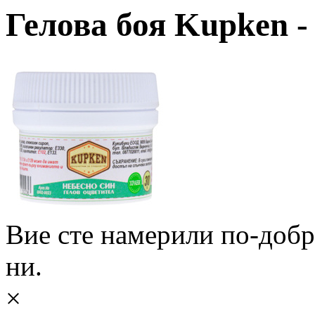
Гелова боя Kupken -
Вие сте намерили по-доб
ни.
×