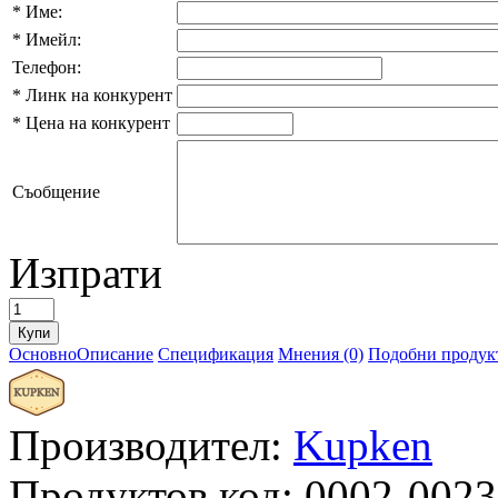
*
Име:
*
Имейл:
Телефон:
*
Линк на конкурент
*
Цена на конкурент
Съобщение
Изпрати
Основно
Описание
Спецификация
Мнения (0)
Подобни продукт
Производител:
Kupken
Продуктов код:
0002-0023