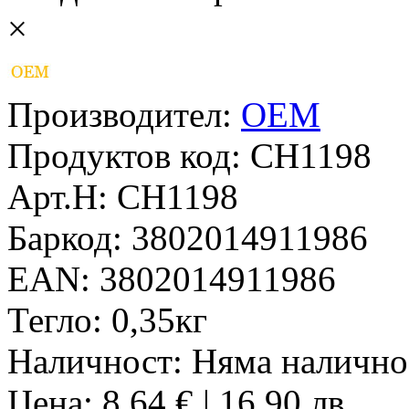
×
Производител:
OEM
Продуктов код:
CH1198
Арт.Н:
CH1198
Баркод:
3802014911986
EAN:
3802014911986
Тегло:
0,35кг
Наличност:
Няма налично
Цена: 8,64 € | 16,90 лв