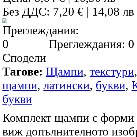
Без ДДС: 7,20 € | 14,08 лв
Преглеждания: 0
Сподели
Тагове:
Щампи
,
текстури
щампи
,
латински
,
букви
,
букви
Комплект щампи с форми н
виж допълнителното изоб