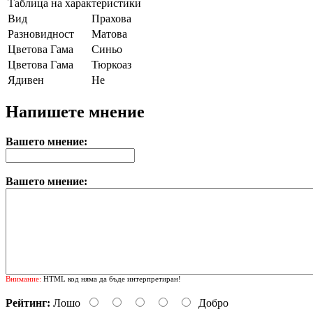
Таблица на характеристики
Вид
Прахова
Разновидност
Матова
Цветова Гама
Синьо
Цветова Гама
Тюркоаз
Ядивен
Не
Напишете мнение
Вашето мнение:
Вашето мнение:
Внимание:
HTML код няма да бъде интерпретиран!
Рейтинг:
Лошо
Добро