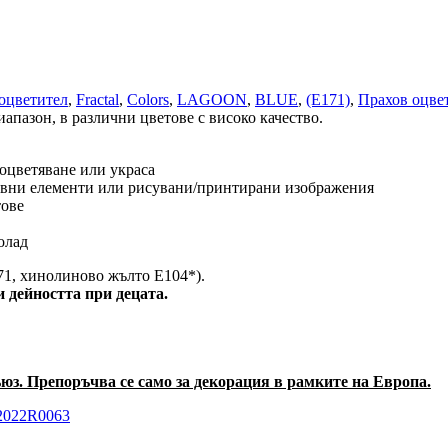
оцветител
,
Fractal
,
Colors
,
LAGOON
,
BLUE
,
(E171)
,
Прахов оцве
диапазон, в различни цветове с високо качество.
а оцветяване или украса
тивни елементи или рисувани/принтирани изображения
тове
олад
71, хинолиново жълто E104*).
 дейността при децата.
юз. Препоръчва се само за декорация в рамките на Европа.
32022R0063