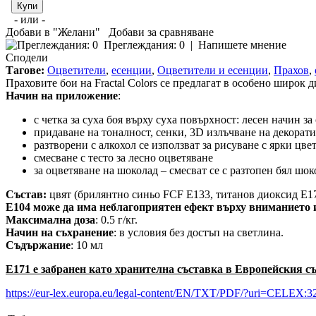
- или -
Добави в "Желани"
Добави за сравняване
Преглеждания: 0
|
Напишете мнение
Сподели
Тагове:
Оцветители
,
есенции
,
Оцветители и есенции
,
Прахов
,
Праховите бои на Fractal Colors се предлагат в особено широк 
Начин на приложение
:
с четка за суха боя върху суха повърхност: лесен начин з
придаване на тоналност, сенки, 3D излъчване на декора
разтворени с алкохол се използват за рисуване с ярки цве
смесване с тесто за лесно оцветяване
за оцветяване на шоколад – смесват се с разтопен бял шок
Състав:
цвят (брилянтно синьо FCF E133, титанов диоксид E1
Е104 може да има неблагоприятен ефект върху вниманието и
Максимална доза
: 0.5 г/кг.
Начин на съхранение
: в условия без достъп на светлина.
Съдържание
: 10 мл
Е171 е забранен като хранителна съставка в Европейския съ
https://eur-lex.europa.eu/legal-content/EN/TXT/PDF/?uri=CELEX: