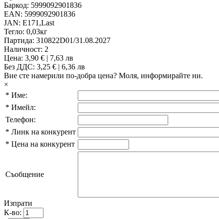
Баркод:
5999092901836
EAN:
5999092901836
JAN:
E171,Last
Тегло:
0,03кг
Партида:
310822D01/31.08.2027
Наличност:
2
Цена:
3,90 € | 7,63 лв
Без ДДС: 3,25 € | 6,36 лв
Вие сте намерили по-добра цена?
Моля, информирайте ни.
×
*
Име:
*
Имейл:
Телефон:
*
Линк на конкурент
*
Цена на конкурент
Съобщение
Изпрати
К-во: