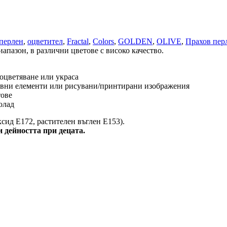
перлен
,
оцветител
,
Fractal
,
Colors
,
GOLDEN
,
OLIVE
,
Прахов пер
диапазон, в различни цветове с високо качество.
а оцветяване или украса
тивни елементи или рисувани/принтирани изображения
тове
олад
ксид E172, растителен въглен E153).
 дейността при децата.