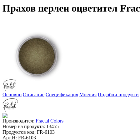
Прахов перлен оцветител Fra
Основно
Описание
Спецификация
Мнения
Подобни продукти
Производител:
Fractal Colors
Номер на продукта:
13455
Продуктов код:
FR-6103
Арт.Н:
FR-6103