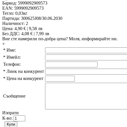
Баркод:
5999092909573
EAN:
5999092909573
Тегло:
0,03кг
Партида:
300625J08/30.06.2030
Наличност:
2
Цена:
4,90 € | 9,58 лв
Без ДДС: 4,08 € | 7,99 лв
Вие сте намерили по-добра цена?
Моля, информирайте ни.
×
*
Име:
*
Имейл:
Телефон:
*
Линк на конкурент
*
Цена на конкурент
Съобщение
Изпрати
К-во: