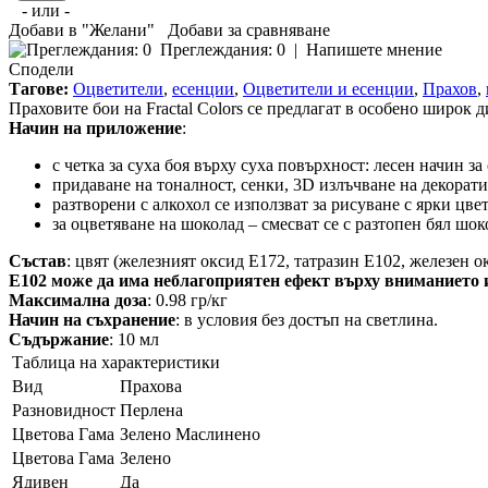
- или -
Добави в "Желани"
Добави за сравняване
Преглеждания: 0
|
Напишете мнение
Сподели
Тагове:
Оцветители
,
есенции
,
Оцветители и есенции
,
Прахов
,
Праховите бои на Fractal Colors се предлагат в особено широк 
Начин на приложение
:
с четка за суха боя върху суха повърхност: лесен начин з
придаване на тоналност, сенки, 3D излъчване на декора
разтворени с алкохол се използват за рисуване с ярки цве
за оцветяване на шоколад – смесват се с разтопен бял шок
Състав
: цвят (железният оксид E172, татразин E102, железен о
Е102 може да има неблагоприятен ефект върху вниманието и
Максимална доза
: 0.98 гр/кг
Начин на съхранение
: в условия без достъп на светлина.
Съдържание
: 10 мл
Таблица на характеристики
Вид
Прахова
Разновидност
Перлена
Цветова Гама
Зелено Маслинено
Цветова Гама
Зелено
Ядивен
Да