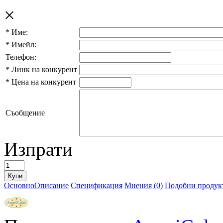
×
*
Име:
*
Имейл:
Телефон:
*
Линк на конкурент
*
Цена на конкурент
Съобщение
Изпрати
Основно
Описание
Спецификация
Мнения (0)
Подобни продукт