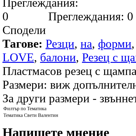
Преглеждания: 0
Сподели
Тагове:
Резци
,
на
,
форми
LOVE
,
балони
,
Резец с щ
Пластмасов резец с щамп
Размери: виж допълнител
За други размери - звънне
Филтър по Тематика
Тематика
Свети Валентин
Напишете мнение