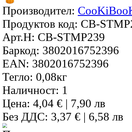
Производител:
CooKiBoo
Продуктов код:
CB-STMP
Арт.Н:
CB-STMP239
Баркод:
3802016752396
EAN:
3802016752396
Тегло:
0,08кг
Наличност:
1
Цена: 4,04 € | 7,90 лв
Без ДДС: 3,37 € | 6,58 лв