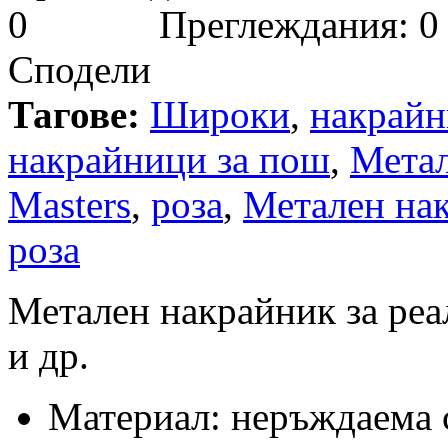
Преглеждания: 0
Сподели
Тагове:
Широки
,
накрай
накрайници за пош
,
Мета
Masters
,
роза
,
Метален нак
роза
Метален накрайник за реал
и др.
Материал: неръждаема 