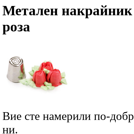
Метален накрайник 
роза
Вие сте намерили по-доб
ни.