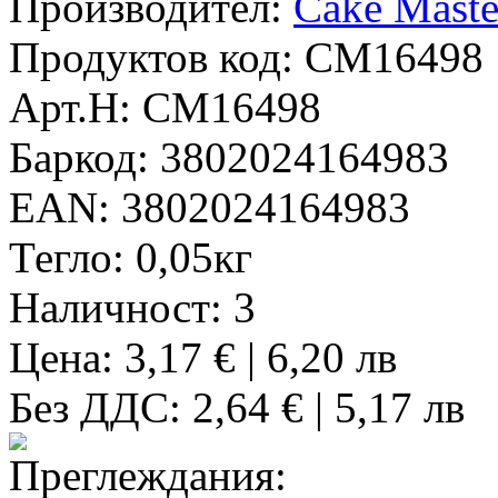
Производител:
Cake Maste
Продуктов код:
CM16498
Арт.Н:
CM16498
Баркод:
3802024164983
EAN:
3802024164983
Тегло:
0,05кг
Наличност:
3
Цена: 3,17 € | 6,20 лв
Без ДДС: 2,64 € | 5,17 лв