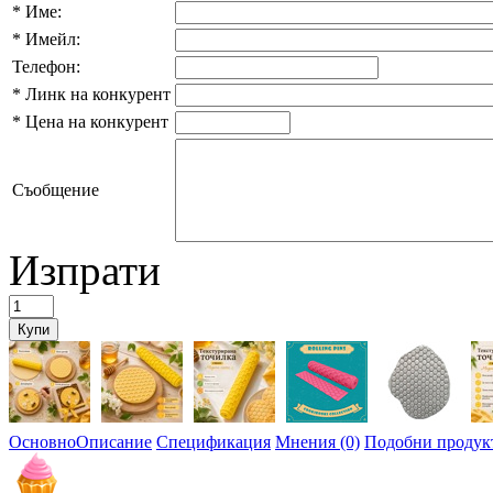
*
Име:
*
Имейл:
Телефон:
*
Линк на конкурент
*
Цена на конкурент
Съобщение
Изпрати
Основно
Описание
Спецификация
Мнения (0)
Подобни продукт