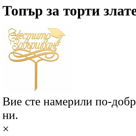
Топър за торти злат
Вие сте намерили по-доб
ни.
×