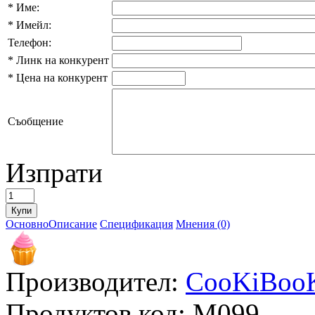
*
Име:
*
Имейл:
Телефон:
*
Линк на конкурент
*
Цена на конкурент
Съобщение
Изпрати
Основно
Описание
Спецификация
Мнения (0)
Производител:
CooKiBoo
Продуктов код:
M099