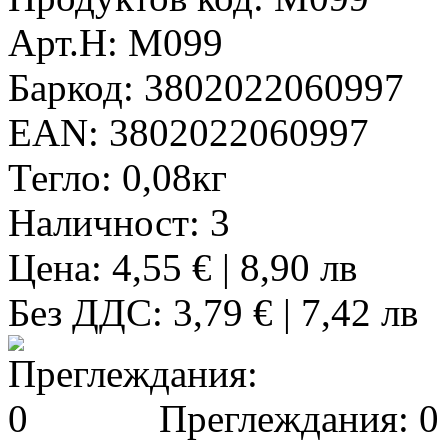
Арт.Н:
M099
Баркод:
3802022060997
EAN:
3802022060997
Тегло:
0,08кг
Наличност:
3
Цена: 4,55 € | 8,90 лв
Без ДДС: 3,79 € | 7,42 лв
Преглеждания: 0