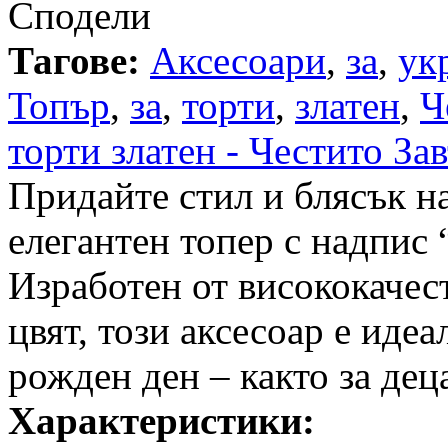
Сподели
Тагове:
Аксесоари
,
за
,
ук
Топър
,
за
,
торти
,
златен
,
Ч
торти златен - Честито З
Придайте стил и блясък на
елегантен топер с надпис
Изработен от висококачест
цвят, този аксесоар е иде
рожден ден – както за деца
Характеристики: