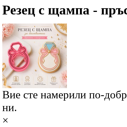
Резец с щампа - пръ
Вие сте намерили по-доб
ни.
×