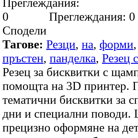
Преглеждания: 0
Сподели
Тагове:
Резци
,
на
,
форми
пръстен
,
панделка
,
Резец 
Резец за бисквитки с щамп
помощта на 3D принтер. П
тематични бисквитки за 
дни и специални поводи. 
прецизно оформяне на дет