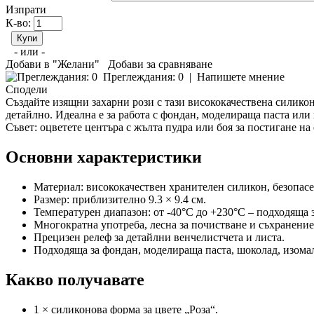
Изпрати
К-во:
- или -
Добави в "Желани"
Добави за сравняване
Преглеждания: 0
|
Напишете мнение
Сподели
Създайте изящни захарни рози с тази висококачествена силикон
детайлно. Идеална е за работа с фондан, моделираща паста или 
Съвет: оцветете центъра с жълта пудра или боя за постигане на 
Основни характеристики
Материал: висококачествен хранителен силикон, безопасен
Размер: приблизително 9.3 × 9.4 см.
Температурен диапазон: от -40°C до +230°C – подходяща 
Многократна употреба, лесна за почистване и съхранение
Прецизен релеф за детайлни венчелистчета и листа.
Подходяща за фондан, моделираща паста, шоколад, изомал
Какво получавате
1 × силиконова форма за цвете „Роза“.