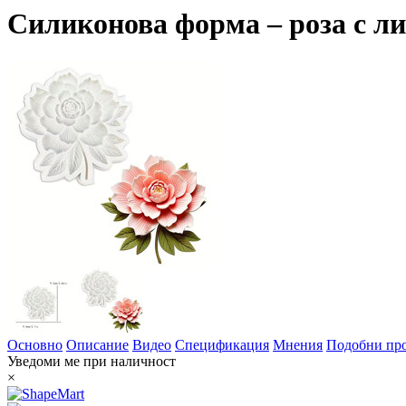
Силиконова форма – роза с ли
Основно
Описание
Видео
Спецификация
Мнения
Подобни пр
Уведоми ме при наличност
×