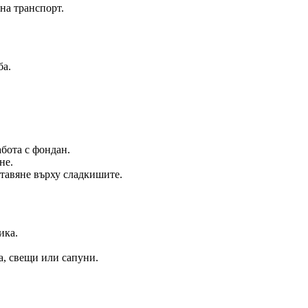
на транспорт.
ба.
абота с фондан.
не.
ставяне върху сладкишите.
ика.
а, свещи или сапуни.