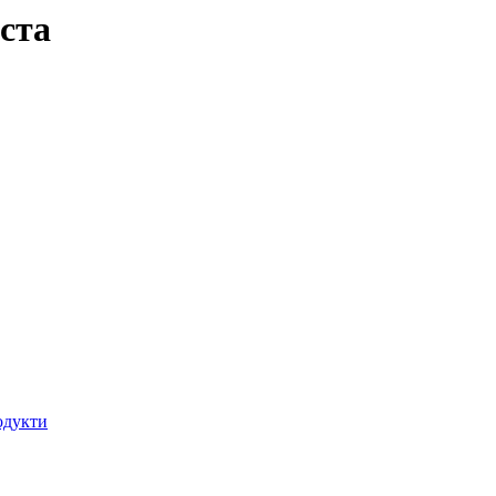
ста
одукти