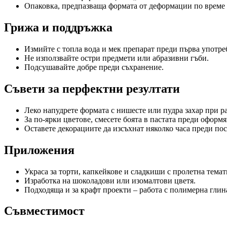
Опаковка, предпазваща формата от деформации по време 
Грижа и поддръжка
Измийте с топла вода и мек препарат преди първа употре
Не използвайте остри предмети или абразивни гъби.
Подсушавайте добре преди съхранение.
Съвети за перфектни резултати
Леко напудрете формата с нишесте или пудра захар при р
За по-ярки цветове, смесете боята в пастата преди оформя
Оставете декорациите да изсъхнат няколко часа преди по
Приложения
Украса за торти, капкейкове и сладкиши с пролетна темат
Изработка на шоколадови или изомалтови цветя.
Подходяща и за крафт проекти – работа с полимерна глин
Съвместимост