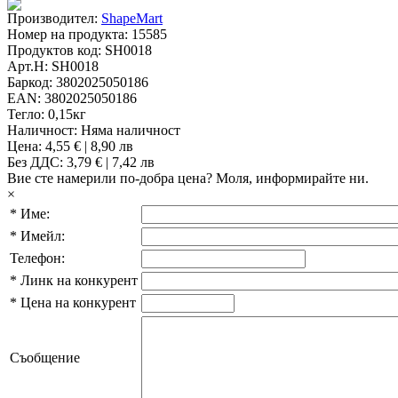
Производител:
ShapeMart
Номер на продукта:
15585
Продуктов код:
SH0018
Арт.Н:
SH0018
Баркод:
3802025050186
EAN:
3802025050186
Тегло:
0,15кг
Наличност:
Няма наличност
Цена:
4,55 € | 8,90 лв
Без ДДС: 3,79 € | 7,42 лв
Вие сте намерили по-добра цена?
Моля, информирайте ни.
×
*
Име:
*
Имейл:
Телефон:
*
Линк на конкурент
*
Цена на конкурент
Съобщение