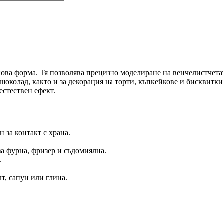
ова форма. Тя позволява прецизно моделиране на венчелистчетата
шоколад, както и за декорация на торти, къпкейкове и бисквитки
естествен ефект.
 за контакт с храна.
за фурна, фризер и съдомиялна.
.
т, сапун или глина.