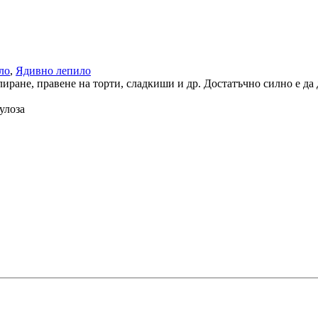
ло
,
Ядивно лепило
лиране, правене на торти, сладкиши и др. Достатъчно силно е д
улоза