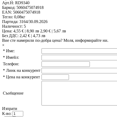
Арт.Н:
RD9340
Баркод:
5060475074918
EAN:
5060475074918
Тегло:
0,08кг
Партида:
3164/30.09.2026
Наличност:
5
Цена:
4,55 € | 8,90 лв
2,90 € | 5,67 лв
Без ДДС: 2,42 € | 4,73 лв
Вие сте намерили по-добра цена?
Моля, информирайте ни.
×
*
Име:
*
Имейл:
Телефон:
*
Линк на конкурент
*
Цена на конкурент
Съобщение
Изпрати
К-во: