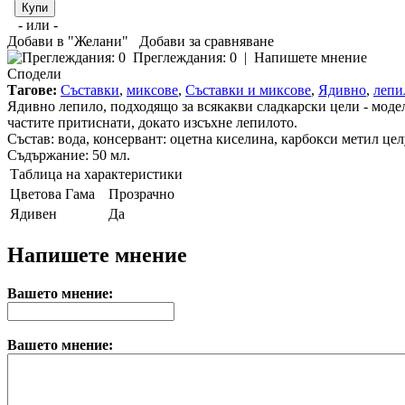
- или -
Добави в "Желани"
Добави за сравняване
Преглеждания: 0
|
Напишете мнение
Сподели
Тагове:
Съставки
,
миксове
,
Съставки и миксове
,
Ядивно
,
лепи
Ядивно лепило, подходящо за всякакви сладкарски цели - моде
частите притиснати, докато изсъхне лепилото.
Състав: вода, консервант: оцетна киселина, карбокси метил цел
Съдържание: 50 мл.
Таблица на характеристики
Цветова Гама
Прозрачно
Ядивен
Да
Напишете мнение
Вашето мнение:
Вашето мнение: