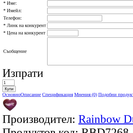
*
Име:
*
Имейл:
Телефон:
*
Линк на конкурент
*
Цена на конкурент
Съобщение
Изпрати
Основно
Описание
Спецификация
Мнения (0)
Подобни продукт
Производител:
Rainbow D
Продуктов код:
RBD7268