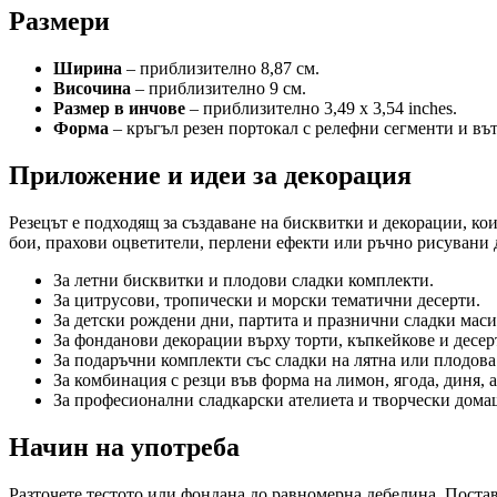
Размери
Ширина
– приблизително 8,87 см.
Височина
– приблизително 9 см.
Размер в инчове
– приблизително 3,49 x 3,54 inches.
Форма
– кръгъл резен портокал с релефни сегменти и въ
Приложение и идеи за декорация
Резецът е подходящ за създаване на бисквитки и декорации, ко
бои, прахови оцветители, перлени ефекти или ръчно рисувани д
За летни бисквитки и плодови сладки комплекти.
За цитрусови, тропически и морски тематични десерти.
За детски рождени дни, партита и празнични сладки маси
За фонданови декорации върху торти, къпкейкове и десер
За подаръчни комплекти със сладки на лятна или плодова
За комбинация с резци във форма на лимон, ягода, диня, 
За професионални сладкарски ателиета и творчески дома
Начин на употреба
Разточете тестото или фондана до равномерна дебелина. Постав