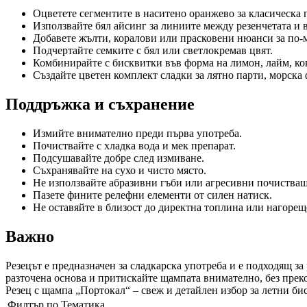
Оцветете сегментите в наситено оранжево за класическа 
Използвайте бял айсинг за линиите между резенчетата и 
Добавете жълти, коралови или прасковени нюанси за по-м
Подчертайте семките с бял или светлокремав цвят.
Комбинирайте с бисквитки във форма на лимон, лайм, кок
Създайте цветен комплект сладки за лятно парти, морска
Поддръжка и съхранение
Измийте внимателно преди първа употреба.
Почиствайте с хладка вода и мек препарат.
Подсушавайте добре след измиване.
Съхранявайте на сухо и чисто място.
Не използвайте абразивни гъби или агресивни почистващ
Пазете фините релефни елементи от силен натиск.
Не оставяйте в близост до директна топлина или нагоре
Важно
Резецът е предназначен за сладкарска употреба и е подходящ за
разточена основа и притискайте щампата внимателно, без прек
Резец с щампа „Портокал“ – свеж и детайлен избор за летни б
Филтър по Тематика