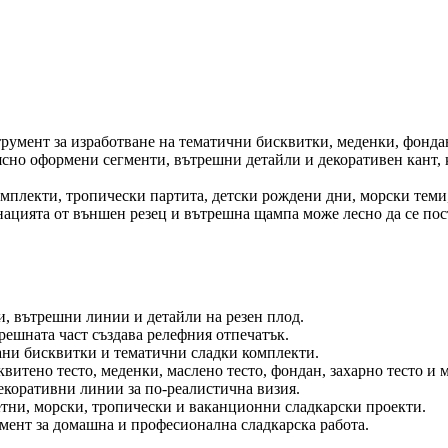
трумент за изработване на тематични бисквитки, меденки, фонда
ясно оформени сегменти, вътрешни детайли и декоративен кант, 
омплекти, тропически партита, детски рождени дни, морски теми
нацията от външен резец и вътрешна щампа може лесно да се пос
и, вътрешни линии и детайли на резен плод.
решната част създава релефния отпечатък.
ни бисквитки и тематични сладки комплекти.
квитено тесто, меденки, маслено тесто, фондан, захарно тесто и 
екоративни линии за по-реалистична визия.
етни, морски, тропически и ваканционни сладкарски проекти.
мент за домашна и професионална сладкарска работа.