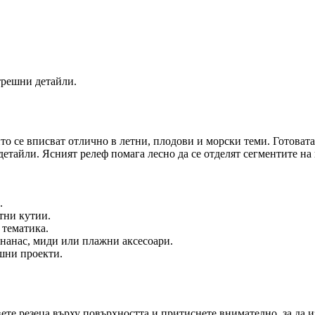
трешни детайли.
ито се вписват отлично в летни, плодови и морски теми. Готоват
етайли. Ясният релеф помага лесно да се отделят сегментите на п
.
тни кутии.
 тематика.
ананас, миди или плажни аксесоари.
шни проекти.
ете резеца върху повърхността и притиснете внимателно, за да 