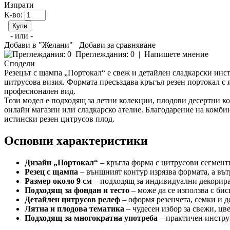
Изпрати
К-во:
- или -
Добави в "Желани"
Добави за сравняване
Преглеждания: 0
|
Напишете мнение
Сподели
Резецът с щампа „Портокал“ е свеж и детайлен сладкарски инс
цитрусова визия. Формата пресъздава кръгъл резен портокал с 
професионален вид.
Този модел е подходящ за летни колекции, плодови десертни к
онлайн магазин или сладкарско ателие. Благодарение на комби
истински резен цитрусов плод.
Основни характеристики
Дизайн „Портокал“
– кръгла форма с цитрусови сегмент
Резец с щампа
– външният контур изрязва формата, а вът
Размер около 9 см
– подходящ за индивидуални декорира
Подходящ за фондан и тесто
– може да се използва с бис
Детайлен цитрусов релеф
– оформя резенчета, семки и д
Лятна и плодова тематика
– чудесен избор за свежи, цв
Подходящ за многократна употреба
– практичен инстру