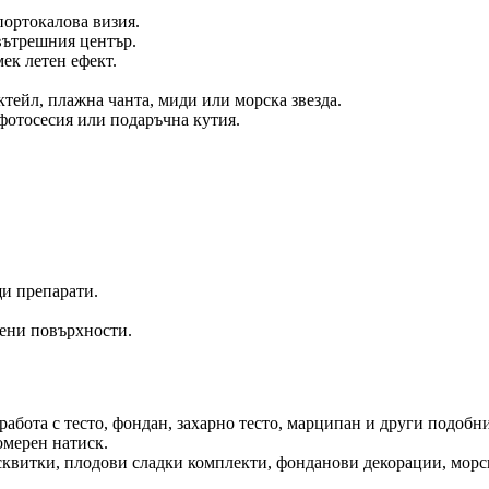
портокалова визия.
вътрешния център.
ек летен ефект.
тейл, плажна чанта, миди или морска звезда.
 фотосесия или подаръчна кутия.
и препарати.
щени повърхности.
 работа с тесто, фондан, захарно тесто, марципан и други подоб
омерен натиск.
исквитки, плодови сладки комплекти, фонданови декорации, мор