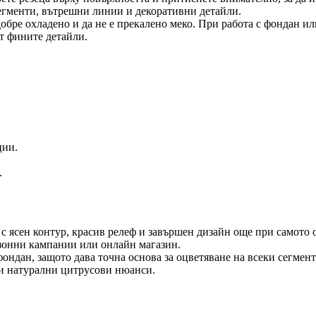
сегменти, вътрешни линии и декоративни детайли.
добре охладено и да не е прекалено меко. При работа с фондан и
ят фините детайли.
ции.
.
с ясен контур, красив релеф и завършен дизайн още при самото 
езонни кампании или онлайн магазин.
ондан, защото дава точна основа за оцветяване на всеки сегмент
ли натурални цитрусови нюанси.