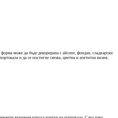
а форма може да бъде декорирана с айсинг, фондан, сладкарски
ортокала и да се постигне свежа, цветна и апетитна визия.
изрежете външния кръгъл контур на портокала. След това