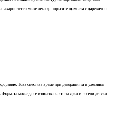
ли захарно тесто може леко да поръсите щампата с царевично
оформяне. Това спестява време при декорацията и улеснява
. Формата може да се използва както за ярки и весели детски