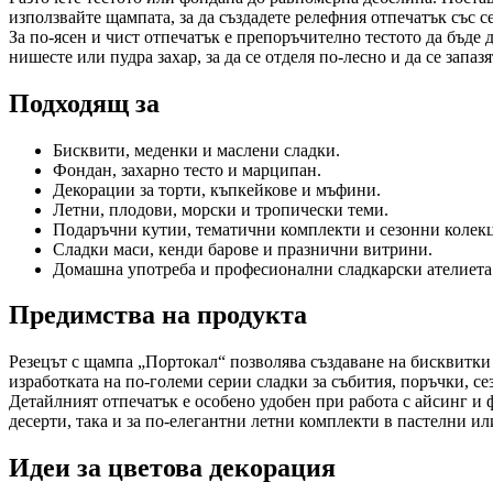
използвайте щампата, за да създадете релефния отпечатък със 
За по-ясен и чист отпечатък е препоръчително тестото да бъде 
нишесте или пудра захар, за да се отделя по-лесно и да се запаз
Подходящ за
Бисквити, меденки и маслени сладки.
Фондан, захарно тесто и марципан.
Декорации за торти, къпкейкове и мъфини.
Летни, плодови, морски и тропически теми.
Подаръчни кутии, тематични комплекти и сезонни колек
Сладки маси, кенди барове и празнични витрини.
Домашна употреба и професионални сладкарски ателиета
Предимства на продукта
Резецът с щампа „Портокал“ позволява създаване на бисквитки 
изработката на по-големи серии сладки за събития, поръчки, с
Детайлният отпечатък е особено удобен при работа с айсинг и ф
десерти, така и за по-елегантни летни комплекти в пастелни и
Идеи за цветова декорация