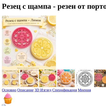
Резец с щампa - резен от порт
Основно
Описание
3D Изглед
Спецификация
Мнения