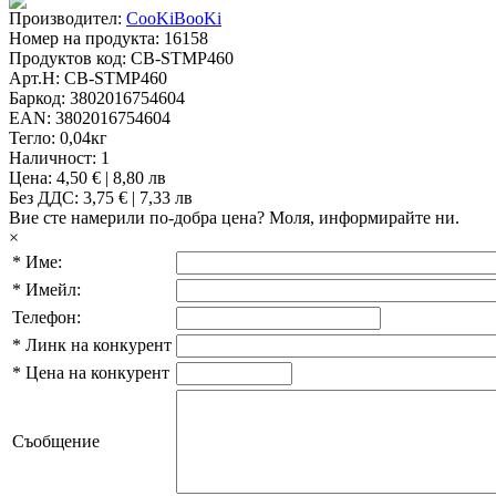
Производител:
CooKiBooKi
Номер на продукта:
16158
Продуктов код:
CB-STMP460
Арт.Н:
CB-STMP460
Баркод:
3802016754604
EAN:
3802016754604
Тегло:
0,04кг
Наличност:
1
Цена:
4,50 € | 8,80 лв
Без ДДС: 3,75 € | 7,33 лв
Вие сте намерили по-добра цена?
Моля, информирайте ни.
×
*
Име:
*
Имейл:
Телефон:
*
Линк на конкурент
*
Цена на конкурент
Съобщение