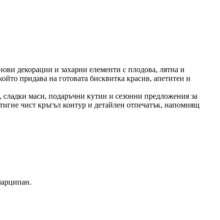
нови декорации и захарни елементи с плодова, лятна и
който придава на готовата бисквитка красив, апетитен и
, сладки маси, подаръчни кутии и сезонни предложения за
тигне чист кръгъл контур и детайлен отпечатък, напомнящ
марципан.