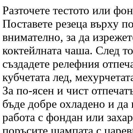
Разточете тестото или фо
Поставете резеца върху п
внимателно, за да изреже
коктейлната чаша. След то
създадете релефния отпеча
кубчетата лед, мехурчетат
За по-ясен и чист отпечат
бъде добре охладено и да 
работа с фондан или захар
поръсите щампата с царев