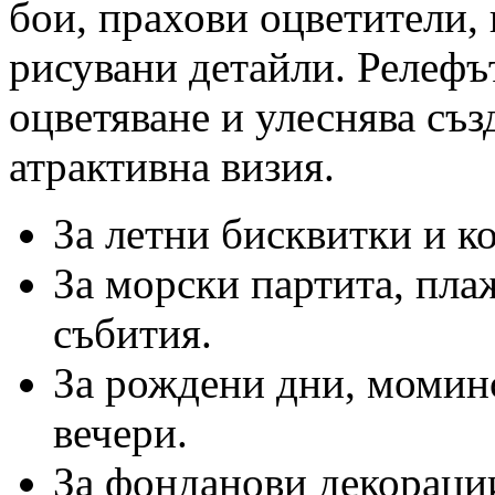
бои, прахови оцветители,
рисувани детайли. Релефът
оцветяване и улеснява съз
атрактивна визия.
За летни бисквитки и к
За морски партита, пла
събития.
За рождени дни, момин
вечери.
За фонданови декорации