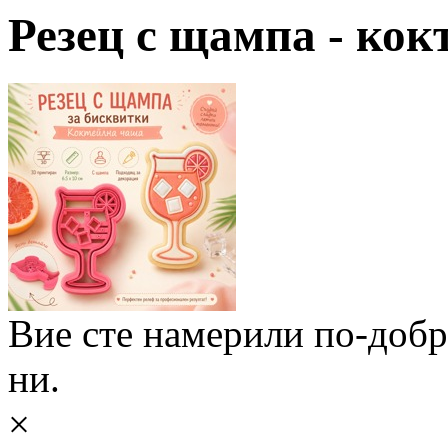
Резец с щампa - ко
Вие сте намерили по-доб
ни.
×