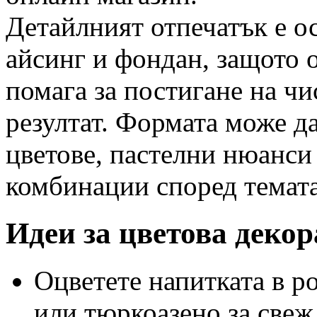
Детайлният отпечатък е о
айсинг и фондан, защото о
помага за постигане на ч
резултат. Формата може д
цветове, пастелни нюанси
комбинации според темата
Идеи за цветова деко
Оцветете напитката в р
или тюркоазено за свеж 