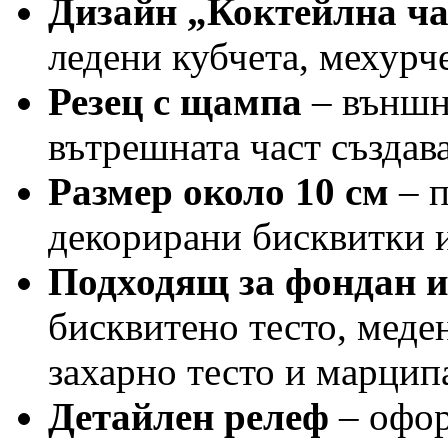
Дизайн „Коктейлна ч
ледени кубчета, мехурче
Резец с щампа
– външни
вътрешната част създав
Размер около 10 см
– п
декорирани бисквитки и
Подходящ за фондан и
бисквитено тесто, меде
захарно тесто и марцип
Детайлен релеф
– офор