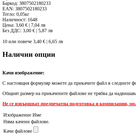
Баркод:
3807502180233
EAN:
3807502180233
Тегло:
0,05кг
Наличност:
1648
Цена:
3,60 € | 7,04 лв
Без ДДС: 3,00 € | 5,87 лв
10 или повече 3,40 € | 6,65 лв
Налични опции
Качи изображение:
С настоящия формуляр можете да прикачите файл в следните ф
Общият размер на прикачените файлове не трябва да надвишав
Не се извършват предпечатна подготовка и компилации, мо
Изображение
Име
Няма качени файлове.
Качи файлове