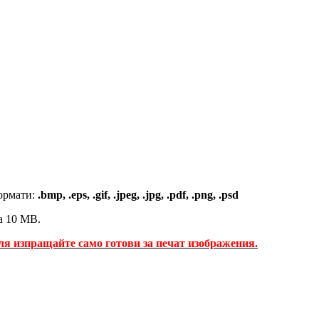
ормати:
.bmp, .eps, .gif, .jpeg, .jpg, .pdf, .png, .psd
а 10 MB.
ля изпращайте само готови за печат изображения.