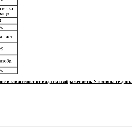
а всяко
ващо
 €
 €
на лист
 €
 изобр.
 €
не в зависимост от вида на изображението. Уточнява се допъ