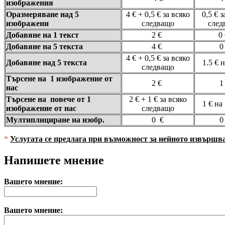
изображения
Оразмеряване над 5
4 € + 0,5 € за всяко
0,5 € з
изображени
следващо
след
Добавяне на 1 текст
2 €
0
Добавяне на 5 текста
4 €
0
4 € + 0,5 € за всяко
Добавяне над 5 текста
1.5 € 
следващо
Търсене на 1 изображение от
2 €
1
нас
Търсене на повече от 1
2 € + 1 € за всяко
1 € на
изображение от нас
следващо
Мултиплициране на изобр.
0 €
0
*
Услугата се предлага при възможност за нейното извършва
Напишете мнение
Вашето мнение:
Вашето мнение: