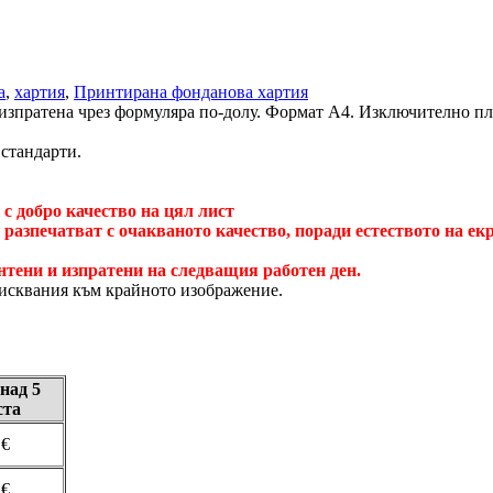
а
,
хартия
,
Принтирана фонданова хартия
изпратена чрез формуляра по-долу. Формат А4. Изключително пл
стандарти.
 с добро качество на цял лист
е разпечатват с очакваното качество, поради естеството на е
интени и изпратени на следващия работен ден.
зисквания към крайното изображение.
над 5
ста
 €
 €