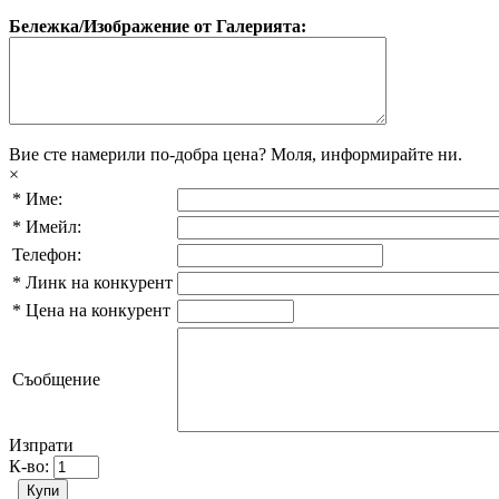
Бележка/Изображение от Галерията:
Вие сте намерили по-добра цена?
Моля, информирайте ни.
×
*
Име:
*
Имейл:
Телефон:
*
Линк на конкурент
*
Цена на конкурент
Съобщение
Изпрати
К-во: