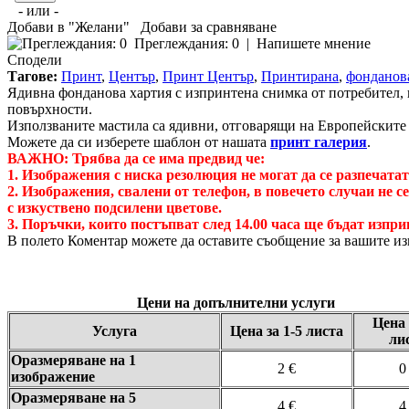
- или -
Добави в "Желани"
Добави за сравняване
Преглеждания: 0
|
Напишете мнение
Сподели
Тагове:
Принт
,
Център
,
Принт Център
,
Принтирана
,
фонданов
Ядивна фонданова хартия с изпринтена снимка от потребител, 
повърхности.
Използваните мастила са ядивни, отговарящи на Европейските 
Можете да си изберете шаблон от нашата
принт галерия
.
ВАЖНО: Трябва да се има предвид че:
1. Изображения с ниска резолюция не могат да се разпечатат
2. Изображения, свалени от телефон, в повечето случаи не с
с изкуствено подсилени цветове.
3. Поръчки, които постъпват след 14.00 часа ще бъдат изпр
В полето Коментар можете да оставите съобщение за вашите и
Цени на допълнителни услуги
Цена 
Услуга
Цена за 1-5 листа
ли
Оразмеряване на 1
2 €
0
изображение
Оразмеряване на 5
4 €
4