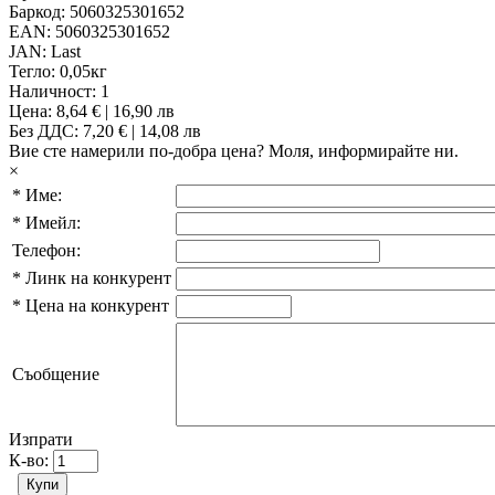
Баркод:
5060325301652
EAN:
5060325301652
JAN:
Last
Тегло:
0,05кг
Наличност:
1
Цена:
8,64 € | 16,90 лв
Без ДДС: 7,20 € | 14,08 лв
Вие сте намерили по-добра цена?
Моля, информирайте ни.
×
*
Име:
*
Имейл:
Телефон:
*
Линк на конкурент
*
Цена на конкурент
Съобщение
Изпрати
К-во: