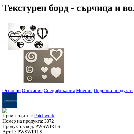
Текстурен борд - сърчица и в
Основно
Описание
Спецификация
Мнения
Подобни продукти
Производител:
Patchwork
Номер на продукта:
3372
Продуктов код:
PWSWIRLS
Арт.Н:
PWSWIRLS