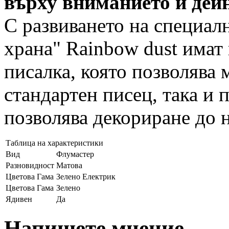
върху вниманието и дейн
С развиването на специал
храна" Rainbow dust имат
писалка, която позволява 
стандартен писец, така и 
позволява декориране до 
Таблица на характеристики
Вид
Флумастер
Разновидност
Матова
Цветова Гама
Зелено Електрик
Цветова Гама
Зелено
Ядивен
Да
Напишете мнение