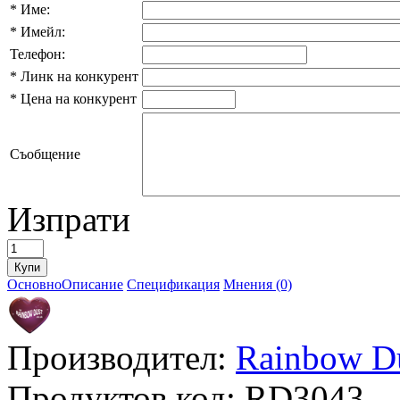
*
Име:
*
Имейл:
Телефон:
*
Линк на конкурент
*
Цена на конкурент
Съобщение
Изпрати
Основно
Описание
Спецификация
Мнения (0)
Производител:
Rainbow D
Продуктов код:
RD3043