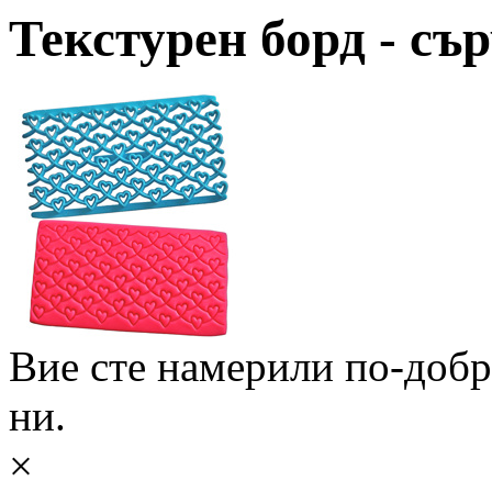
Текстурен борд - съ
Вие сте намерили по-доб
ни.
×