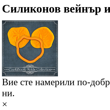
Силиконов вейнър и 
Вие сте намерили по-доб
ни.
×