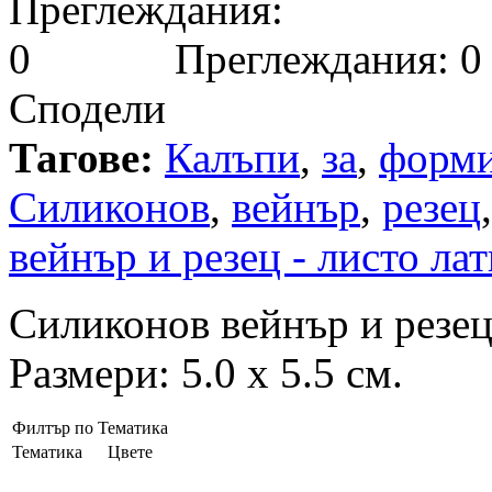
Преглеждания: 0
Сподели
Тагове:
Калъпи
,
за
,
форм
Силиконов
,
вейнър
,
резец
вейнър и резец - листо ла
Силиконов вейнър и резец 
Размери: 5.0 х 5.5 см.
Филтър по Тематика
Тематика
Цвете