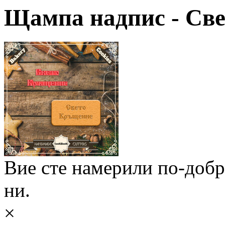
Щампа надпис - Све
Вие сте намерили по-доб
ни.
×