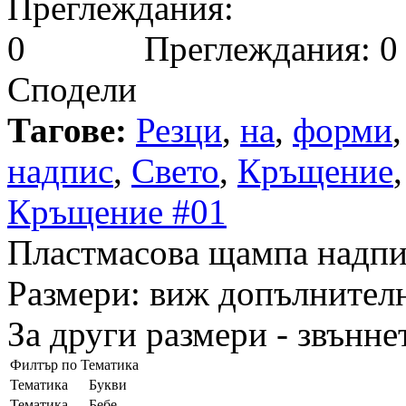
Преглеждания: 0
Сподели
Тагове:
Резци
,
на
,
форми
надпис
,
Свето
,
Кръщение
Кръщение #01
Пластмасовa щампа надпи
Размери: виж допълнител
За други размери - звънне
Филтър по Тематика
Тематика
Букви
Тематика
Бебе