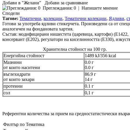
Добави в "Желани"
Добави за сравняване
Преглеждания: 0
|
Напишете мнение
Сподели
Тагове:
Тематични
,
колекции
,
Тематични колекции
,
Ядливи
,
с
Готови за употреба ядливи стикерчета. Произведени са от специ
аналогичен на фондановата хартия.
Състав: модифицирани нишестета (царевица, картофи) (E1422, E1
консервант (E202), регулатори на киселинността (E330), изкуст
Хранителна стойност на 100 гр.
Енергийна стойност
1489 kJ/356 kcal
Мазнини
0.0 г
от които наситени
0.0 г
въглехидрати
86.9 г
от които захари
14 г
протеини
0.1 г
сол
0,1 г
Референтни количества за прием на средностатистически възраст
Филтър по Тематика