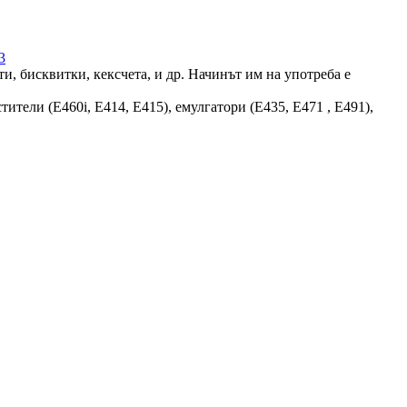
3
и, бисквитки, кексчета, и др. Начинът им на употреба е
ители (E460i, E414, E415), емулгатори (E435, E471 , E491),