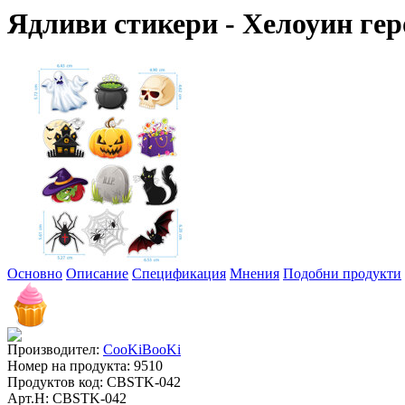
Ядливи стикери - Хелоуин гер
Основно
Описание
Спецификация
Мнения
Подобни продукти
Производител:
CooKiBooKi
Номер на продукта:
9510
Продуктов код:
CBSTK-042
Арт.Н:
CBSTK-042