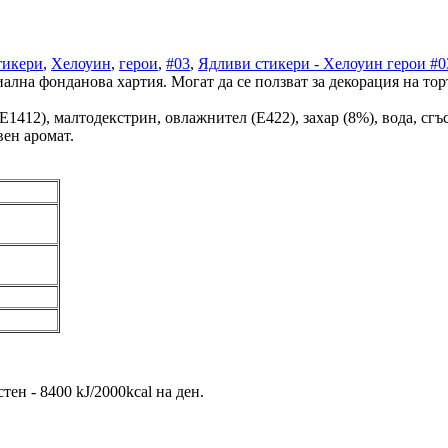
тикери
,
Хелоуин
,
герои
,
#03
,
Ядливи стикери - Хелоуин герои #0
ална фонданова хартия. Могат да се ползват за декорация на торт
412), малтодекстрин, овлажнител (E422), захар (8%), вода, сгъст
вен аромат.
ен - 8400 kJ/2000kcal на ден.