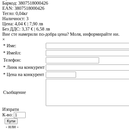
Баркод:
3807518000426
EAN:
3807518000426
Тегло:
0,04кг
Наличност:
3
Цена:
4,04 € | 7,90 лв
Без ДДС: 3,37 € | 6,58 лв
Вие сте намерили по-добра цена?
Моля, информирайте ни.
×
*
Име:
*
Имейл:
Телефон:
*
Линк на конкурент
*
Цена на конкурент
Съобщение
Изпрати
К-во:
- или -