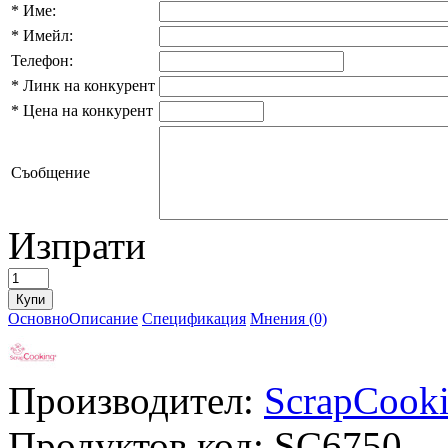
*
Име:
*
Имейл:
Телефон:
*
Линк на конкурент
*
Цена на конкурент
Съобщение
Изпрати
Основно
Описание
Спецификация
Мнения (0)
Производител:
ScrapCook
Продуктов код:
SC6750