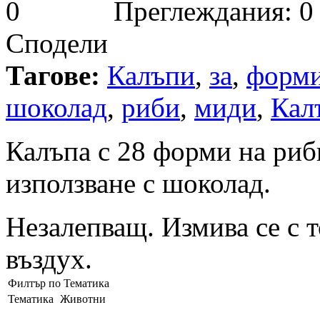
Преглеждания: 0
Сподели
Тагове:
Калъпи
,
за
,
форм
шоколад
,
риби
,
миди
,
Кал
Калъпа с 28 форми на риб
използване с шоколад.
Незалепващ. Измива се с т
въздух.
Филтър по Тематика
Тематика
Животни