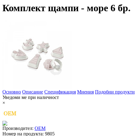
Комплект щампи - море 6 бр.
Основно
Описание
Спецификация
Мнения
Подобни продукти
Уведоми ме при наличност
×
Производител:
OEM
Номер на продукта:
9805