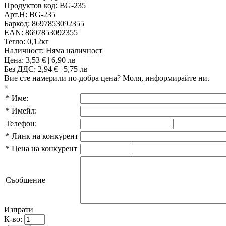
Продуктов код:
BG-235
Арт.Н:
BG-235
Баркод:
8697853092355
EAN:
8697853092355
Тегло:
0,12кг
Наличност:
Няма наличност
Цена:
3,53 € | 6,90 лв
Без ДДС: 2,94 € | 5,75 лв
Вие сте намерили по-добра цена?
Моля, информирайте ни.
×
*
Име:
*
Имейл:
Телефон:
*
Линк на конкурент
*
Цена на конкурент
Съобщение
Изпрати
К-во: