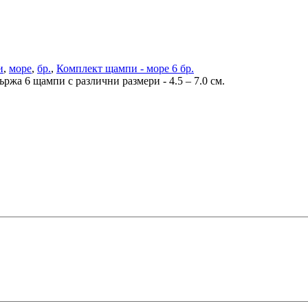
и
,
море
,
бр.
,
Комплект щампи - море 6 бр.
жа 6 щампи с различни размери - 4.5 – 7.0 см.