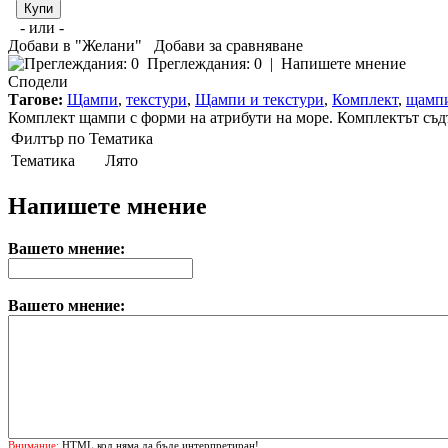
- или -
Добави в "Желани"
Добави за сравняване
Преглеждания: 0
|
Напишете мнение
Сподели
Тагове:
Щампи
,
текстури
,
Щампи и текстури
,
Комплект
,
щамп
Комплект щампи с форми на атрибути на море. Комплектът съдър
Филтър по Тематика
Тематика
Лято
Напишете мнение
Вашето мнение:
Вашето мнение:
Внимание:
HTML код няма да бъде интерпретиран!