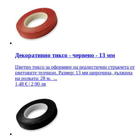
Декоративно тиксо - червено - 13 мм
Цветно тиксо за оформяне на реалистични стръкчета от
цветовите телчици. Размер: 13 мм широчина, дължина
на ролката: 28 м. ...
1,48 € | 2,90 лв