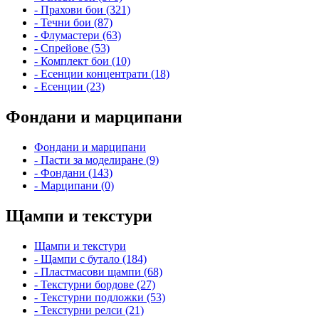
- Прахови бои (321)
- Течни бои (87)
- Флумастери (63)
- Спрейове (53)
- Комплект бои (10)
- Есенции концентрати (18)
- Есенции (23)
Фондани и марципани
Фондани и марципани
- Пасти за моделиране (9)
- Фондани (143)
- Марципани (0)
Щампи и текстури
Щампи и текстури
- Щампи с бутало (184)
- Пластмасови щампи (68)
- Текстурни бордове (27)
- Текстурни подложки (53)
- Текстурни релси (21)