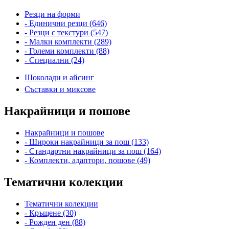
Резци на форми
- Единични резци (646)
- Резци с текстури (547)
- Малки комплекти (289)
- Големи комплекти (88)
- Специални (24)
Шоколади и айсинг
Съставки и миксове
Накрайници и пошове
Накрайници и пошове
- Широки накрайници за пош (133)
- Стандартни накрайници за пош (164)
- Комплекти, адаптори, пошове (49)
Тематични колекции
Тематични колекции
- Кръщене (30)
- Рожден ден (88)