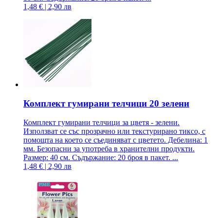
1,48 € | 2,90 лв
Комплект гумирани телчици 20 зелени
Комплект гумирани телчици за цветя - зелени.
Използват се със прозрачно или текстурирано тиксо, с
помощта на което се съединяват с цветето. Дебелина: 1
мм. Безопасни за употреба в хранителни продукти.
Размер: 40 см. Съдържание: 20 броя в пакет. ...
1,48 € | 2,90 лв