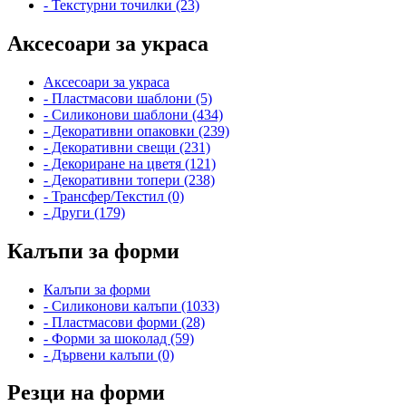
- Текстурни точилки (23)
Аксесоари за украса
Аксесоари за украса
- Пластмасови шаблони (5)
- Силиконови шаблони (434)
- Декоративни опаковки (239)
- Декоративни свещи (231)
- Декориране на цветя (121)
- Декоративни топери (238)
- Трансфер/Текстил (0)
- Други (179)
Калъпи за форми
Калъпи за форми
- Силиконови калъпи (1033)
- Пластмасови форми (28)
- Форми за шоколад (59)
- Дървени калъпи (0)
Резци на форми