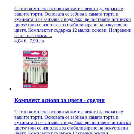
С този комплект основи можете с лекота да украсите
вашите торти. Основата се забива в самата торта и
кухината й се запълва с вода /ако ще поставяте истински
цветя/ или се използва за стабилизиране на изкуствени
цветя. Комплектът съдържа 12 малки основи. Направени
са от пластмаса. ...
4,04 € | 7,90 лв
Комплект основи за цветя - средни
С този комплект основи можете с лекота да украсите
вашите торти. Основата се забива в самата торта и
кухината й се запълва с вода /ако ще поставяте истински
цветя/ или се използва за стабилизиране на искуствени
цветя. Комплектът съдържа 12 средни основи.