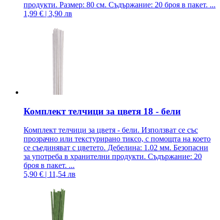
продукти. Размер: 80 см. Съдържание: 20 броя в пакет. ...
1,99 € | 3,90 лв
Комплект телчици за цветя 18 - бели
Комплект телчици за цветя - бели. Използват се със
прозрачно или текстурирано тиксо, с помощта на което
се съединяват с цветето. Дебелина: 1.02 мм. Безопасни
за употреба в хранителни продукти. Съдържание: 20
броя в пакет. ...
5,90 € | 11,54 лв