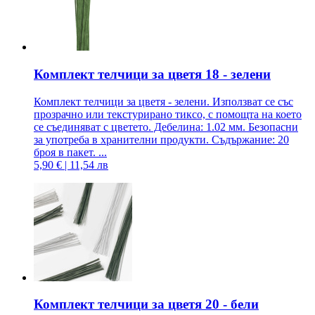
Комплект телчици за цветя 18 - зелени
Комплект телчици за цветя - зелени. Използват се със
прозрачно или текстурирано тиксо, с помощта на което
се съединяват с цветето. Дебелина: 1.02 мм. Безопасни
за употреба в хранителни продукти. Съдържание: 20
броя в пакет. ...
5,90 € | 11,54 лв
Комплект телчици за цветя 20 - бели