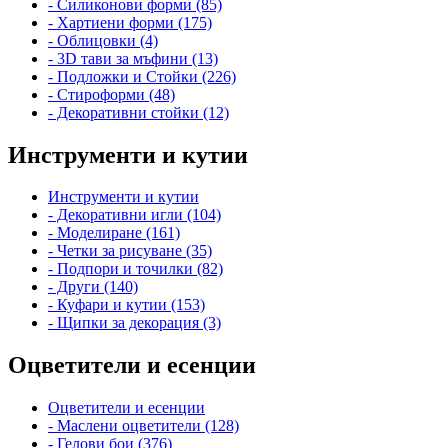
- Силиконови форми (85)
- Хартиени форми (175)
- Облицовки (4)
- 3D тави за мъфини (13)
- Подложки и Стойки (226)
- Стироформи (48)
- Декоративни стойки (12)
Инструменти и кутии
Инструменти и кутии
- Декоративни игли (104)
- Моделиране (161)
- Четки за рисуване (35)
- Подпори и точилки (82)
- Други (140)
- Куфари и кутии (153)
- Щипки за декорация (3)
Оцветители и есенции
Оцветители и есенции
- Маслени оцветители (128)
- Гелови бои (376)