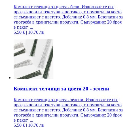
Комплект телчици за цветя - бели. Използват се със
прозрачно или текстурирано тиксо, с помощта на което
се съединяват с цветето. Дебелина: 0,8 мм. Безопасни за
употреба в хранителни продукти. Съдържание: 20 броя
в пакет. ...
5,50 € | 10,76 лв
Комплект телчици за цветя 20 - зелени
Комплект телчици за цветя - зелени. Използват се със
прозрачно или текстурирано тиксо, с помощта на което
се съединяват с цветето. Дебелина: 0,8 мм. Безопасни за
употреба в хранителни продукти. Съдържание: 20 броя
в пакет. ...
5,50 € | 10,76 лв