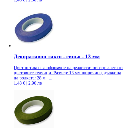
Декоративно тиксо - синьо - 13 мм
Цветно тиксо за оформяне на реалистични стръкчета от
цветовите телчици. Размер: 13 мм широчина, дължина
на ролката: 28 м. ...
1,48 € | 2,90 лв