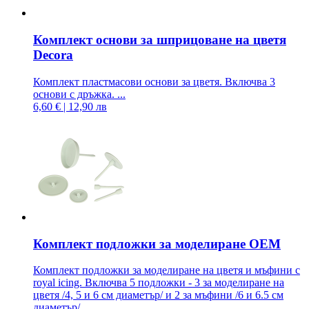
Комплект основи за шприцоване на цветя
Decora
Комплект пластмасови основи за цветя. Включва 3
основи с дръжка. ...
6,60 € | 12,90 лв
Комплект подложки за моделиране OEM
Комплект подложки за моделиране на цветя и мъфини с
royal icing. Включва 5 подложки - 3 за моделиране на
цветя /4, 5 и 6 см диаметър/ и 2 за мъфини /6 и 6.5 см
диаметър/. ...