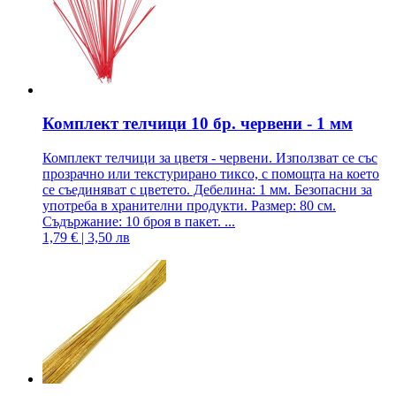
Комплект телчици 10 бр. червени - 1 мм
Комплект телчици за цветя - червени. Използват се със
прозрачно или текстурирано тиксо, с помощта на което
се съединяват с цветето. Дебелина: 1 мм. Безопасни за
употреба в хранителни продукти. Размер: 80 см.
Съдържание: 10 броя в пакет. ...
1,79 € | 3,50 лв