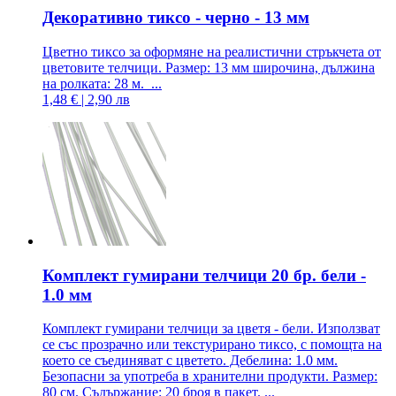
Декоративно тиксо - черно - 13 мм
Цветно тиксо за оформяне на реалистични стръкчета от
цветовите телчици. Размер: 13 мм широчина, дължина
на ролката: 28 м. ...
1,48 € | 2,90 лв
Комплект гумирани телчици 20 бр. бели -
1.0 мм
Комплект гумирани телчици за цветя - бели. Използват
се със прозрачно или текстурирано тиксо, с помощта на
което се съединяват с цветето. Дебелина: 1.0 мм.
Безопасни за употреба в хранителни продукти. Размер:
80 см. Съдържание: 20 броя в пакет. ...