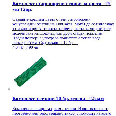
Комплект стиропорени основи за цветя - 25
мм 12бр.
Създайте красиви цветя с тези стиропорени
конусовидни основи на FunCakes. Могат да се използват
за захарни цветя от паста за цветя, паста за моделиране,
моделиране на шоколад или дори студен порцелан.
Преди повторна употреба почистете с топла вода.
Размер: 25 мм. Съдържание: 12 бр. ...
4,04 € | 7,90 лв
Комплект телчици 10 бр. зелени - 2.5 мм
Комплект телчици за цветя - зелени. Използват се със
прозрачно или текстурирано тиксо, с помощта на което