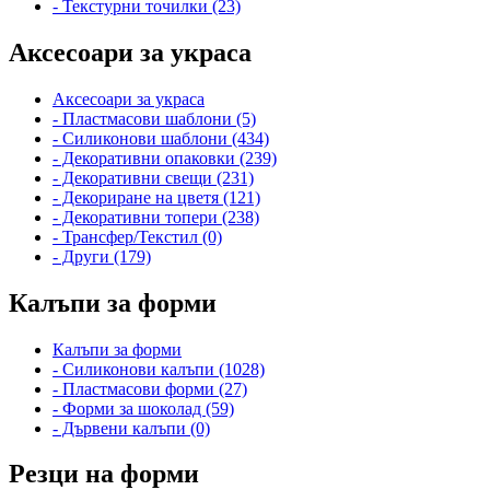
- Текстурни точилки (23)
Аксесоари за украса
Аксесоари за украса
- Пластмасови шаблони (5)
- Силиконови шаблони (434)
- Декоративни опаковки (239)
- Декоративни свещи (231)
- Декориране на цветя (121)
- Декоративни топери (238)
- Трансфер/Текстил (0)
- Други (179)
Калъпи за форми
Калъпи за форми
- Силиконови калъпи (1028)
- Пластмасови форми (27)
- Форми за шоколад (59)
- Дървени калъпи (0)
Резци на форми