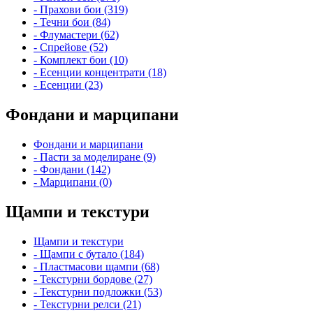
- Прахови бои (319)
- Течни бои (84)
- Флумастери (62)
- Спрейове (52)
- Комплект бои (10)
- Есенции концентрати (18)
- Есенции (23)
Фондани и марципани
Фондани и марципани
- Пасти за моделиране (9)
- Фондани (142)
- Марципани (0)
Щампи и текстури
Щампи и текстури
- Щампи с бутало (184)
- Пластмасови щампи (68)
- Текстурни бордове (27)
- Текстурни подложки (53)
- Текстурни релси (21)