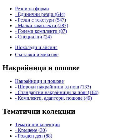
Резци на форми
- Единични резци (644)
- Резци с текстури (547)
- Малки комплекти (287)
- Големи комплекти (87)
- Специални (24)
Шоколади и айсинг
Съставки и миксове
Накрайници и пошове
Накрайници и пошове
- Широки накрайници за пош (133)
- Стандартни накрайници за пош (164)
- Комплекти, адаптори, пошове (49)
Тематични колекции
Тематични колекции
- Кръщене (30)
- Рожден ден (88)