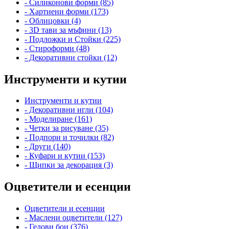
- Силиконови форми (85)
- Хартиени форми (173)
- Облицовки (4)
- 3D тави за мъфини (13)
- Подложки и Стойки (225)
- Стироформи (48)
- Декоративни стойки (12)
Инструменти и кутии
Инструменти и кутии
- Декоративни игли (104)
- Моделиране (161)
- Четки за рисуване (35)
- Подпори и точилки (82)
- Други (140)
- Куфари и кутии (153)
- Щипки за декорация (3)
Оцветители и есенции
Оцветители и есенции
- Маслени оцветители (127)
- Гелови бои (376)