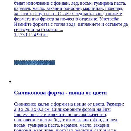
бъдат използвани с фондан, лед, восък, гумирана паста,
карамел, масло, захарни бонбони, марципан, шоколад,
желатин, сапун и т.н. Съвет: След запълване, сложете
формата във фризер за по-лесно отделяне. Употреба:
Измийте формата с топла вода, изплакнете и оставете да
се изсуши на открито. ...
12,73 € | 24,90 лв
Силиконова форма - ивица от цветя
Силиконов калъп с форми на ивица от цветя. Размери:
2,8 x 29,8 x 0,3 см. Силиконовите форми на First
Impression са с изключително високо качество,
направени с цел да бъдат използвани с фондан, лед,
восък, гумирана паста, карамел, масло, захарни
бонбони, марципан, шоколад, желатин, сапун и т.н.