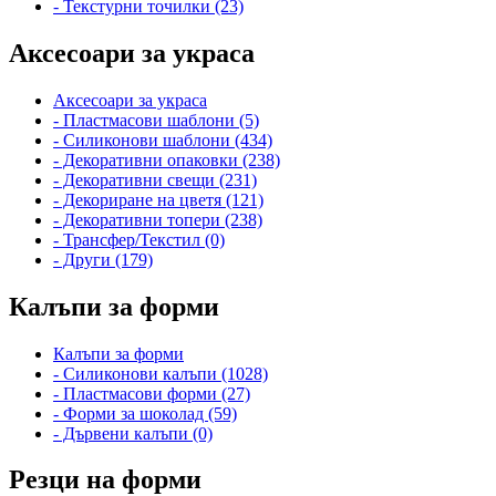
- Текстурни точилки (23)
Аксесоари за украса
Аксесоари за украса
- Пластмасови шаблони (5)
- Силиконови шаблони (434)
- Декоративни опаковки (238)
- Декоративни свещи (231)
- Декориране на цветя (121)
- Декоративни топери (238)
- Трансфер/Текстил (0)
- Други (179)
Калъпи за форми
Калъпи за форми
- Силиконови калъпи (1028)
- Пластмасови форми (27)
- Форми за шоколад (59)
- Дървени калъпи (0)
Резци на форми