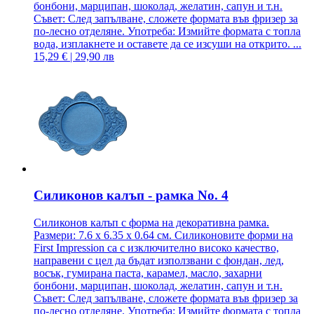
бонбони, марципан, шоколад, желатин, сапун и т.н.
Съвет: След запълване, сложете формата във фризер за
по-лесно отделяне. Употреба: Измийте формата с топла
вода, изплакнете и оставете да се изсуши на открито. ...
15,29 € | 29,90 лв
Силиконов калъп - рамка No. 4
Силиконов калъп с форма на декоративна рамка.
Размери: 7.6 x 6.35 x 0.64 см. Силиконовите форми на
First Impression са с изключително високо качество,
направени с цел да бъдат използвани с фондан, лед,
восък, гумирана паста, карамел, масло, захарни
бонбони, марципан, шоколад, желатин, сапун и т.н.
Съвет: След запълване, сложете формата във фризер за
по-лесно отделяне. Употреба: Измийте формата с топла