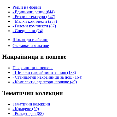
Резци на форми
- Единични резци (644)
- Резци с текстури (547)
- Малки комплекти (287)
- Големи комплекти (87)
- Специални (24)
Шоколади и айсинг
Съставки и миксове
Накрайници и пошове
Накрайници и пошове
- Широки накрайници за пош (133)
- Стандартни накрайници за пош (164)
- Комплекти, адаптори, пошове (49)
Тематични колекции
Тематични колекции
- Кръщене (30)
- Рожден ден (88)