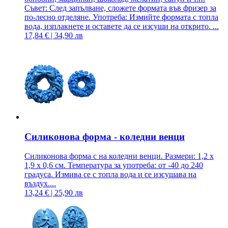
Съвет: След запълване, сложете формата във фризер за
по-лесно отделяне. Употреба: Измийте формата с топла
вода, изплакнете и оставете да се изсуши на открито. ...
17,84 € | 34,90 лв
Силиконова форма - коледни венци
Силиконова форма с на коледни венци. Размери: 1,2 x
1,9 x 0,6 см. Температура за употреба: от -40 до 240
градуса. Измива се с топла вода и се изсушава на
въздух....
13,24 € | 25,90 лв