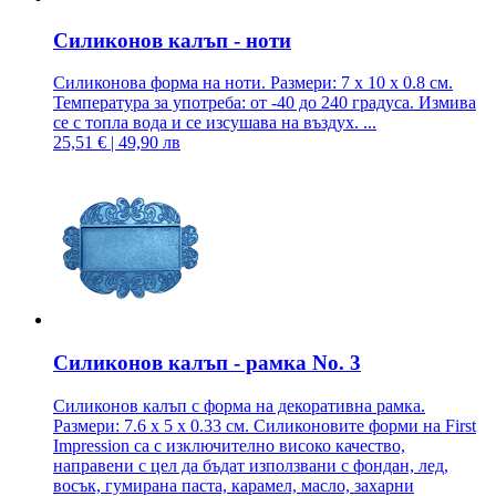
Силиконов калъп - ноти
Силиконова форма на ноти. Размери: 7 x 10 x 0.8 см.
Температура за употреба: от -40 до 240 градуса. Измива
се с топла вода и се изсушава на въздух. ...
25,51 € | 49,90 лв
Силиконов калъп - рамка No. 3
Силиконов калъп с форма на декоративна рамка.
Размери: 7.6 x 5 x 0.33 см. Силиконовите форми на First
Impression са с изключително високо качество,
направени с цел да бъдат използвани с фондан, лед,
восък, гумирана паста, карамел, масло, захарни