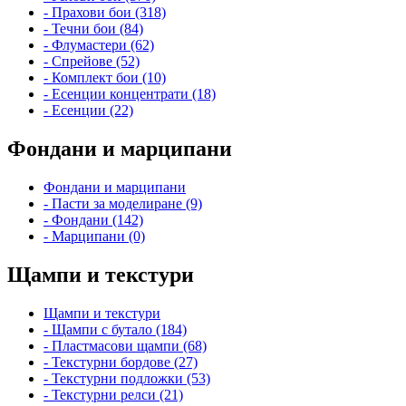
- Прахови бои (318)
- Течни бои (84)
- Флумастери (62)
- Спрейове (52)
- Комплект бои (10)
- Есенции концентрати (18)
- Есенции (22)
Фондани и марципани
Фондани и марципани
- Пасти за моделиране (9)
- Фондани (142)
- Марципани (0)
Щампи и текстури
Щампи и текстури
- Щампи с бутало (184)
- Пластмасови щампи (68)
- Текстурни бордове (27)
- Текстурни подложки (53)
- Текстурни релси (21)