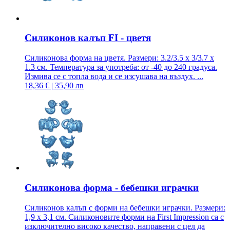
Силиконов калъп FI - цветя
Силиконова форма на цветя. Размери: 3.2/3.5 x 3/3.7 x
1.3 см. Температура за употреба: от -40 до 240 градуса.
Измива се с топла вода и се изсушава на въздух. ...
18,36 € | 35,90 лв
Силиконова форма - бебешки играчки
Силиконов калъп с форми на бебешки играчки. Размери:
1,9 x 3,1 см. Силиконовите форми на First Impression са с
изключително високо качество, направени с цел да