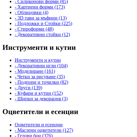
- Силиконови форми (85)
- Хартиени форми (173)
- Облицовки (4)
- 3D тави за мъфини (13)
- Подложки и Стойки (225)
- Стироформи (48)
- Декоративни стойки (12)
Инструменти и кутии
Инструменти и кутии
- Декоративни игли (104)
- Моделиране (161)
- Четки за рисуване (35)
- Подпори и точилки (82)
- Други (139)
- Куфари и кутии (152)
- Щипки за декорация (3)
Оцветители и есенции
Оцветители и есенции
- Маслени оцветители (127)
- Гелови бои (376)