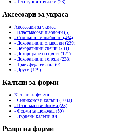
- Текстурни точилки (23)
Аксесоари за украса
Аксесоари за украса
- Пластмасови шаблони (5)
- Силиконови шаблони (434)
- Декоративни опаковки (239)
- Декоративни свещи (231)
- Декориране на цветя (121)
- Декоративни топери (238)
- Трансфер/Текстил (0)
- Други (179)
Калъпи за форми
Калъпи за форми
- Силиконови калъпи (1033)
- Пластмасови форми (28)
- Форми за шоколад (59)
- Дървени калъпи (0)
Резци на форми