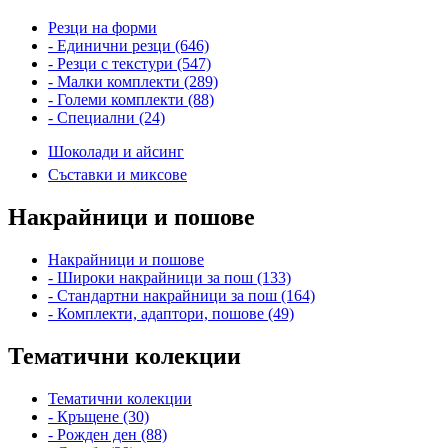
Резци на форми
- Единични резци (646)
- Резци с текстури (547)
- Малки комплекти (289)
- Големи комплекти (88)
- Специални (24)
Шоколади и айсинг
Съставки и миксове
Накрайници и пошове
Накрайници и пошове
- Широки накрайници за пош (133)
- Стандартни накрайници за пош (164)
- Комплекти, адаптори, пошове (49)
Тематични колекции
Тематични колекции
- Кръщене (30)
- Рожден ден (88)