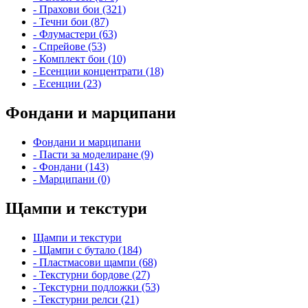
- Прахови бои (321)
- Течни бои (87)
- Флумастери (63)
- Спрейове (53)
- Комплект бои (10)
- Есенции концентрати (18)
- Есенции (23)
Фондани и марципани
Фондани и марципани
- Пасти за моделиране (9)
- Фондани (143)
- Марципани (0)
Щампи и текстури
Щампи и текстури
- Щампи с бутало (184)
- Пластмасови щампи (68)
- Текстурни бордове (27)
- Текстурни подложки (53)
- Текстурни релси (21)