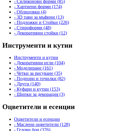
- Силиконови форми (85)
- Хартиени форми (174)
- Облицовки (4)
- 3D тави за мъфини (13)
- Подложки и Стойки (226)
- Стироформи (48)
- Декоративни стойки (12)
Инструменти и кутии
Инструменти и кутии
- Декоративни игли (104)
- Моделиране (161)
- Четки за рисуване (35)
- Подпори и точилки (82)
- Други (140)
- Куфари и кутии (153)
- Щипки за декорация (3)
Оцветители и есенции
Оцветители и есенции
- Маслени оцветители (128)
- Гелови бои (376)