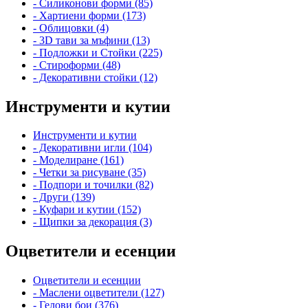
- Силиконови форми (85)
- Хартиени форми (173)
- Облицовки (4)
- 3D тави за мъфини (13)
- Подложки и Стойки (225)
- Стироформи (48)
- Декоративни стойки (12)
Инструменти и кутии
Инструменти и кутии
- Декоративни игли (104)
- Моделиране (161)
- Четки за рисуване (35)
- Подпори и точилки (82)
- Други (139)
- Куфари и кутии (152)
- Щипки за декорация (3)
Оцветители и есенции
Оцветители и есенции
- Маслени оцветители (127)
- Гелови бои (376)