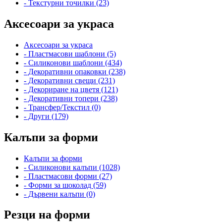
- Текстурни точилки (23)
Аксесоари за украса
Аксесоари за украса
- Пластмасови шаблони (5)
- Силиконови шаблони (434)
- Декоративни опаковки (238)
- Декоративни свещи (231)
- Декориране на цветя (121)
- Декоративни топери (238)
- Трансфер/Текстил (0)
- Други (179)
Калъпи за форми
Калъпи за форми
- Силиконови калъпи (1028)
- Пластмасови форми (27)
- Форми за шоколад (59)
- Дървени калъпи (0)
Резци на форми