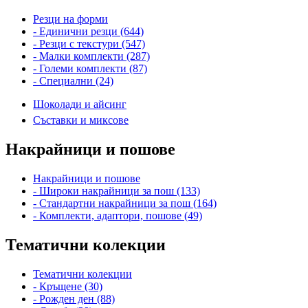
Резци на форми
- Единични резци (644)
- Резци с текстури (547)
- Малки комплекти (287)
- Големи комплекти (87)
- Специални (24)
Шоколади и айсинг
Съставки и миксове
Накрайници и пошове
Накрайници и пошове
- Широки накрайници за пош (133)
- Стандартни накрайници за пош (164)
- Комплекти, адаптори, пошове (49)
Тематични колекции
Тематични колекции
- Кръщене (30)
- Рожден ден (88)