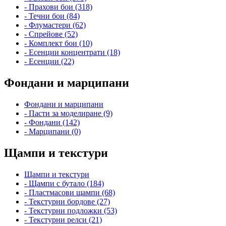
- Прахови бои (318)
- Течни бои (84)
- Флумастери (62)
- Спрейове (52)
- Комплект бои (10)
- Есенции концентрати (18)
- Есенции (22)
Фондани и марципани
Фондани и марципани
- Пасти за моделиране (9)
- Фондани (142)
- Марципани (0)
Щампи и текстури
Щампи и текстури
- Щампи с бутало (184)
- Пластмасови щампи (68)
- Текстурни бордове (27)
- Текстурни подложки (53)
- Текстурни релси (21)