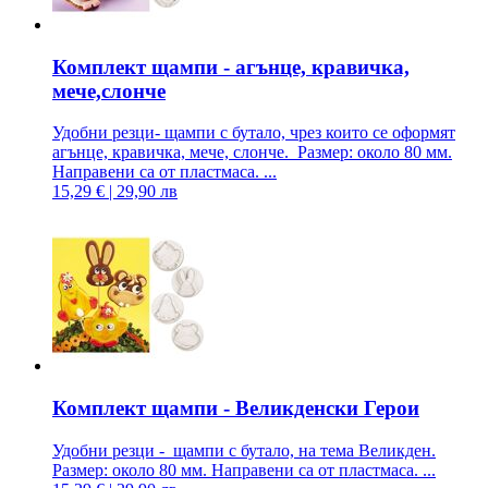
Комплект щампи - агънце, кравичка,
мече,слонче
Удобни резци- щампи с бутало, чрез които се оформят
агънце, кравичка, мече, слонче. Размер: около 80 мм.
Направени са от пластмаса. ...
15,29 € | 29,90 лв
Комплект щампи - Великденски Герои
Удобни резци - щампи с бутало, на тема Великден.
Размер: около 80 мм. Направени са от пластмаса. ...