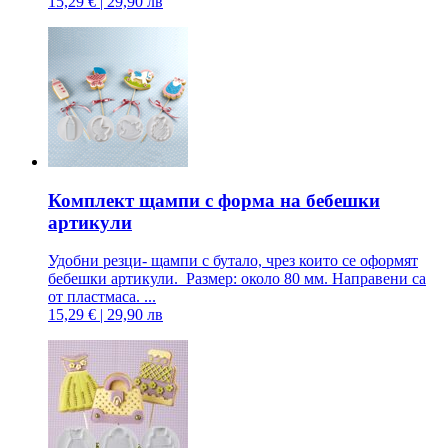
15,29 € | 29,90 лв
Комплект щампи с форма на бебешки
артикули
Удобни резци- щампи с бутало, чрез които се оформят
бебешки артикули. Размер: около 80 мм. Направени са
от пластмаса. ...
15,29 € | 29,90 лв