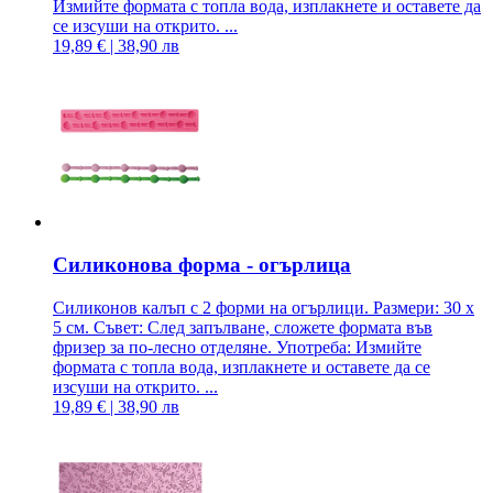
Измийте формата с топла вода, изплакнете и оставете да
се изсуши на открито. ...
19,89 € | 38,90 лв
Силиконова форма - огърлица
Силиконов калъп с 2 форми на огърлици. Размери: 30 х
5 см. Съвет: След запълване, сложете формата във
фризер за по-лесно отделяне. Употреба: Измийте
формата с топла вода, изплакнете и оставете да се
изсуши на открито. ...
19,89 € | 38,90 лв