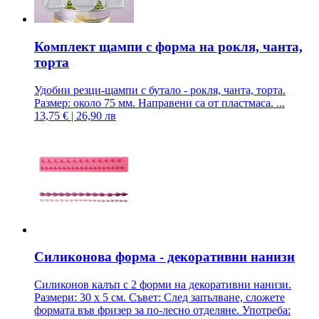
Комплект щампи с форма на рокля, чанта,
торта
Удобни резци-щампи с бутало - рокля, чанта, торта.
Размер: около 75 мм. Направени са от пластмаса. ...
13,75 € | 26,90 лв
Силиконова форма - декоративни нанизи
Силиконов калъп с 2 форми на декоративни нанизи.
Размери: 30 х 5 см. Съвет: След запълване, сложете
формата във фризер за по-лесно отделяне. Употреба: