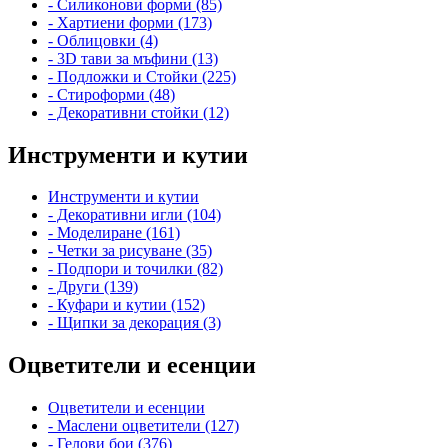
- Силиконови форми (85)
- Хартиени форми (173)
- Облицовки (4)
- 3D тави за мъфини (13)
- Подложки и Стойки (225)
- Стироформи (48)
- Декоративни стойки (12)
Инструменти и кутии
Инструменти и кутии
- Декоративни игли (104)
- Моделиране (161)
- Четки за рисуване (35)
- Подпори и точилки (82)
- Други (139)
- Куфари и кутии (152)
- Щипки за декорация (3)
Оцветители и есенции
Оцветители и есенции
- Маслени оцветители (127)
- Гелови бои (376)