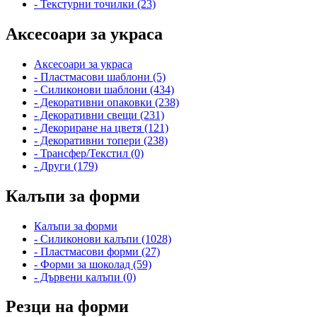
- Текстурни точилки (23)
Аксесоари за украса
Аксесоари за украса
- Пластмасови шаблони (5)
- Силиконови шаблони (434)
- Декоративни опаковки (238)
- Декоративни свещи (231)
- Декориране на цветя (121)
- Декоративни топери (238)
- Трансфер/Текстил (0)
- Други (179)
Калъпи за форми
Калъпи за форми
- Силиконови калъпи (1028)
- Пластмасови форми (27)
- Форми за шоколад (59)
- Дървени калъпи (0)
Резци на форми