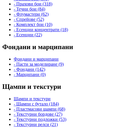
- Прахови бои (318)
- Течни бои (84)
- Флумастери (62)
- Спрейове (52)
- Комплект бои (10)
- Есенции концентрати (18)
- Есенции (22)
Фондани и марципани
Фондани и марципани
- Пасти за моделиране (9)
- Фондани (142)
- Марципани (0)
Щампи и текстури
Щампи и текстури
- Щампи с бутало (184)
- Пластмасови щампи (68)
- Текстурни бордове (27)
- Текстурни подложки (53)
- Текстурни релси (21)