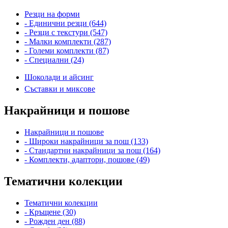
Резци на форми
- Единични резци (644)
- Резци с текстури (547)
- Малки комплекти (287)
- Големи комплекти (87)
- Специални (24)
Шоколади и айсинг
Съставки и миксове
Накрайници и пошове
Накрайници и пошове
- Широки накрайници за пош (133)
- Стандартни накрайници за пош (164)
- Комплекти, адаптори, пошове (49)
Тематични колекции
Тематични колекции
- Кръщене (30)
- Рожден ден (88)