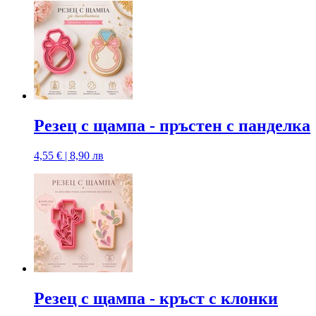
Резец с щампа - пръстен с панделка
4,55 € | 8,90 лв
Резец с щампа - кръст с клонки