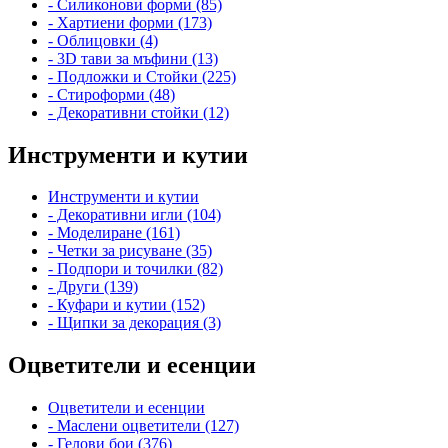
- Силиконови форми (85)
- Хартиени форми (173)
- Облицовки (4)
- 3D тави за мъфини (13)
- Подложки и Стойки (225)
- Стироформи (48)
- Декоративни стойки (12)
Инструменти и кутии
Инструменти и кутии
- Декоративни игли (104)
- Моделиране (161)
- Четки за рисуване (35)
- Подпори и точилки (82)
- Други (139)
- Куфари и кутии (152)
- Щипки за декорация (3)
Оцветители и есенции
Оцветители и есенции
- Маслени оцветители (127)
- Гелови бои (376)