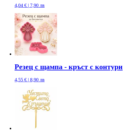
4,04 € | 7,90 лв
Резец с щампa - кръст с контури
4,55 € | 8,90 лв