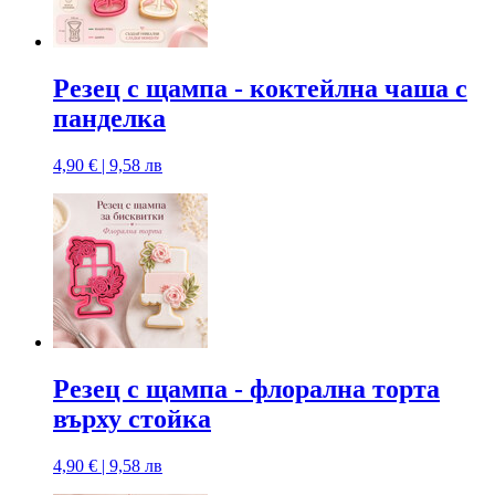
Резец с щампa - коктейлна чаша с
панделка
4,90 € | 9,58 лв
Резец с щампa - флорална торта
върху стойка
4,90 € | 9,58 лв