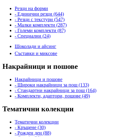
Резци на форми
- Единични резци (644)
- Резци с текстури (547)
- Малки комплекти (287)
- Големи комплекти (87)
- Специални (24)
Шоколади и айсинг
Съставки и миксове
Накрайници и пошове
Накрайници и пошове
- Широки накрайници за пош (133)
- Стандартни накрайници за пош (164)
- Комплекти, адаптори, пошове (49)
Тематични колекции
Тематични колекции
- Кръщене (30)
- Рожден ден (88)