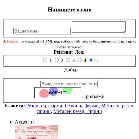
Напишете отзив
Забележка:
не въвеждайте HTML код, тъй като той няма да бъде интерпретиран, а ще се
покаже като текст!
Рейтинг:
Лош
1
2
3
4
5
Добър
Продължи
Етикети:
Резци
,
на
,
форми
,
Резци на форми
,
Метален
,
резец
,
принц
,
Метален резец - принц
Акценти