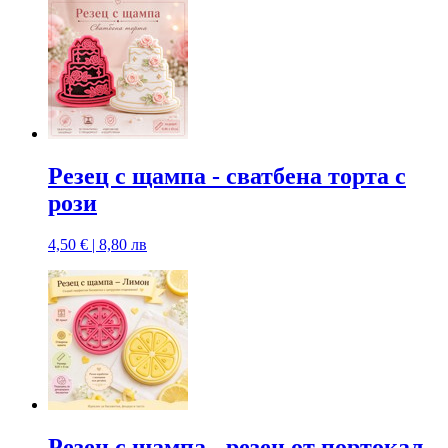
Резец с щампa - сватбена торта с
рози
4,50 € | 8,80 лв
Резец с щампa - резен от портокал