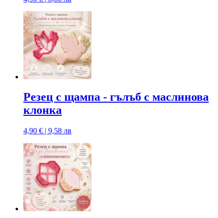
Резец с щампa - гълъб с маслинова
клонка
4,90 € | 9,58 лв