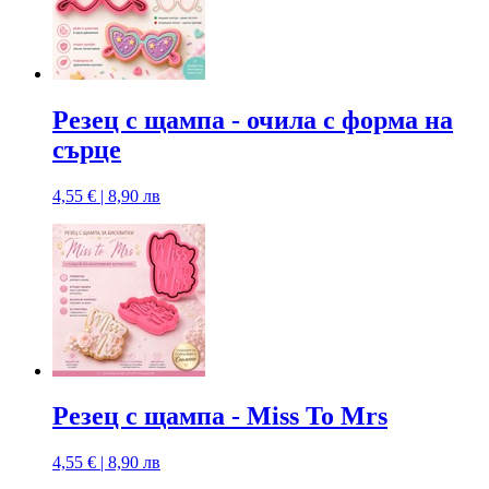
Резец с щампа - очила с форма на
сърце
4,55 € | 8,90 лв
Резец с щампа - Miss To Mrs
4,55 € | 8,90 лв