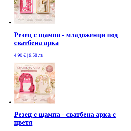
Резец с щампa - младоженци под
сватбена арка
4,90 € | 9,58 лв
Резец с щампa - сватбена арка с
цветя