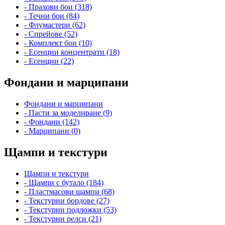
- Прахови бои (318)
- Течни бои (84)
- Флумастери (62)
- Спрейове (52)
- Комплект бои (10)
- Есенции концентрати (18)
- Есенции (22)
Фондани и марципани
Фондани и марципани
- Пасти за моделиране (9)
- Фондани (142)
- Марципани (0)
Щампи и текстури
Щампи и текстури
- Щампи с бутало (184)
- Пластмасови щампи (68)
- Текстурни бордове (27)
- Текстурни подложки (53)
- Текстурни релси (21)