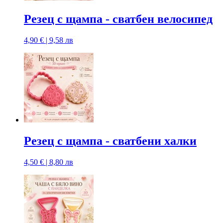
Резец с щампa - сватбен велосипед
4,90 € | 9,58 лв
Резец с щампa - сватбени халки
4,50 € | 8,80 лв