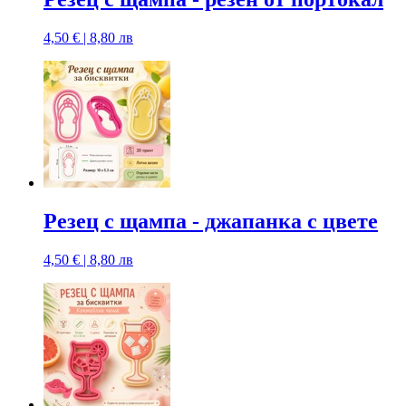
4,50 € | 8,80 лв
Резец с щампa - джапанка с цвете
4,50 € | 8,80 лв