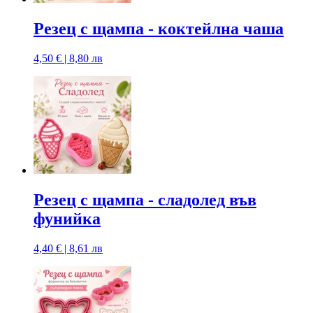
Резец с щампa - коктейлна чаша
4,50 € | 8,80 лв
Резец с щампa - сладолед във
фунийка
4,40 € | 8,61 лв