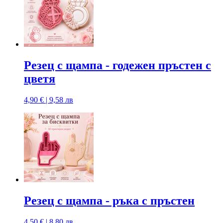
Резец с щампa - годежен пръстен с
цветя
4,90 € | 9,58 лв
Резец с щампa - ръка с пръстен
4,50 € | 8,80 лв