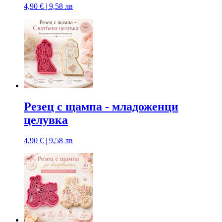
4,90 € | 9,58 лв
Резец с щампa - младоженци
целувка
4,90 € | 9,58 лв