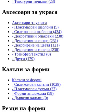
- Текстурни точилки (23)
Аксесоари за украса
Аксесоари за украса
- Пластмасови шаблони (5)
- Силиконови шаблони (434)
- Декоративни опаковки (238)
- Декоративни свещи (231)
- Декориране на цветя (121)
- Декоративни топери (238)
- Трансфер/Текстил (0)
- Други (179)
Калъпи за форми
Калъпи за форми
- Силиконови калъпи (1028)
- Пластмасови форми (27)
- Форми за шоколад (59)
- Дървени калъпи (0)
Резци на форми