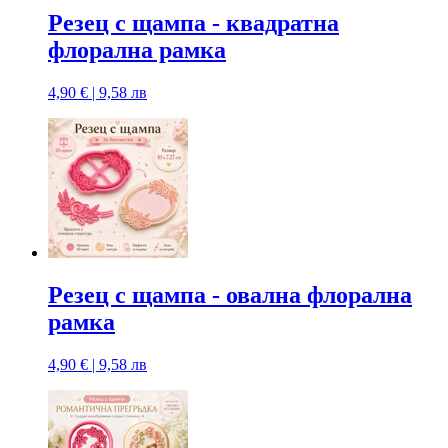
Резец с щампa - квадратна
флорална рамка
4,90 € | 9,58 лв
Резец с щампa - овална флорална
рамка
4,90 € | 9,58 лв