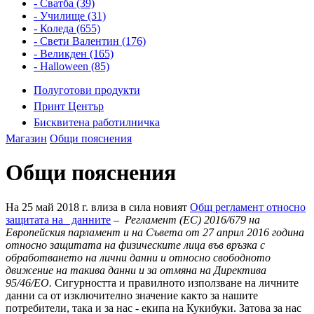
- Сватба (39)
- Училище (31)
- Коледа (655)
- Свети Валентин (176)
- Великден (165)
- Halloween (85)
Полуготови продукти
Принт Център
Бисквитена работилничка
Магазин
Общи пояснения
Общи пояснения
На 25 май 2018 г. влиза в сила новият
Общ регламент относно
защитата на данните
–
Регламент (ЕС) 2016/679 на
Европейския парламент и на Съвета от 27 април 2016 година
относно защитата на физическите лица във връзка с
обработването на лични данни и относно свободното
движение на такива данни и за отмяна на Директива
95/46/EО.
Сигурността и правилното използване на личните
данни са от изключително значение както за нашите
потребители, така и за нас - екипа на Кукибуки. Затова за нас