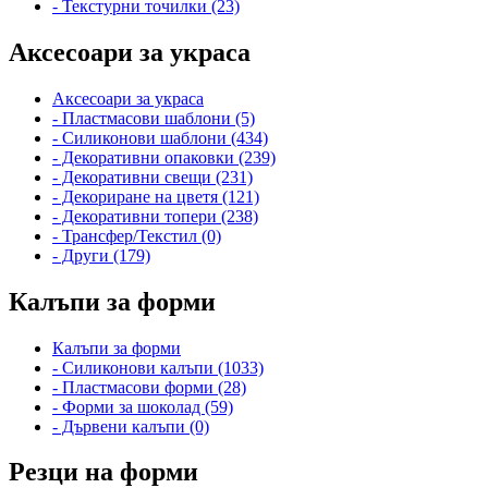
- Текстурни точилки (23)
Аксесоари за украса
Аксесоари за украса
- Пластмасови шаблони (5)
- Силиконови шаблони (434)
- Декоративни опаковки (239)
- Декоративни свещи (231)
- Декориране на цветя (121)
- Декоративни топери (238)
- Трансфер/Текстил (0)
- Други (179)
Калъпи за форми
Калъпи за форми
- Силиконови калъпи (1033)
- Пластмасови форми (28)
- Форми за шоколад (59)
- Дървени калъпи (0)
Резци на форми