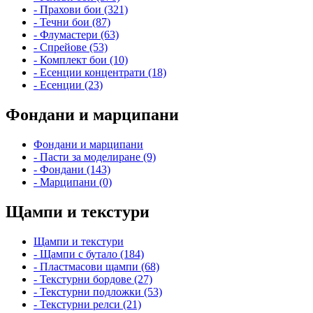
- Прахови бои (321)
- Течни бои (87)
- Флумастери (63)
- Спрейове (53)
- Комплект бои (10)
- Есенции концентрати (18)
- Есенции (23)
Фондани и марципани
Фондани и марципани
- Пасти за моделиране (9)
- Фондани (143)
- Марципани (0)
Щампи и текстури
Щампи и текстури
- Щампи с бутало (184)
- Пластмасови щампи (68)
- Текстурни бордове (27)
- Текстурни подложки (53)
- Текстурни релси (21)