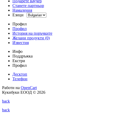
Подарете ваучер
Станете партньор
Намаления
Езици
Профил
Профил
История на поръчките
Желани продукти (0)
Известия
Инфо
Поддръжка
Екстри
Профил
Десктоп
Телефон
Работи на
OpenCart
Кукибуки ЕООД © 2026
back
back