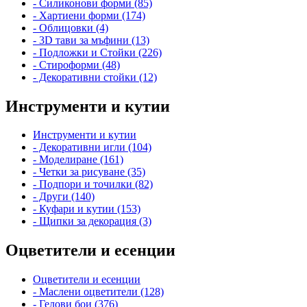
- Силиконови форми (85)
- Хартиени форми (174)
- Облицовки (4)
- 3D тави за мъфини (13)
- Подложки и Стойки (226)
- Стироформи (48)
- Декоративни стойки (12)
Инструменти и кутии
Инструменти и кутии
- Декоративни игли (104)
- Моделиране (161)
- Четки за рисуване (35)
- Подпори и точилки (82)
- Други (140)
- Куфари и кутии (153)
- Щипки за декорация (3)
Оцветители и есенции
Оцветители и есенции
- Маслени оцветители (128)
- Гелови бои (376)