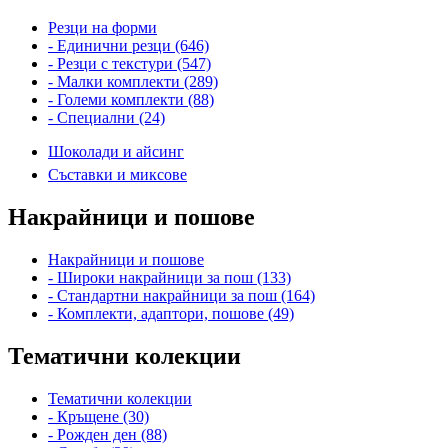
Резци на форми
- Единични резци (646)
- Резци с текстури (547)
- Малки комплекти (289)
- Големи комплекти (88)
- Специални (24)
Шоколади и айсинг
Съставки и миксове
Накрайници и пошове
Накрайници и пошове
- Широки накрайници за пош (133)
- Стандартни накрайници за пош (164)
- Комплекти, адаптори, пошове (49)
Тематични колекции
Тематични колекции
- Кръщене (30)
- Рожден ден (88)