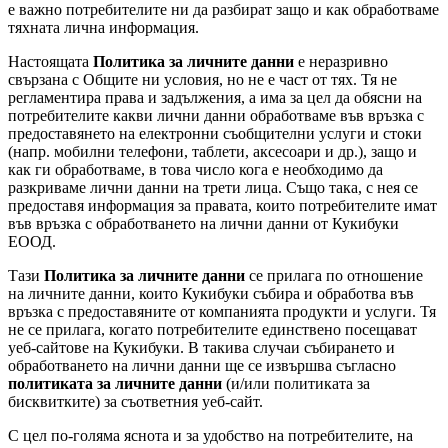
е важно потребителите ни да разбират защо и как обработваме
тяхната лична информация.
Настоящата
Политика за личните данни
е неразривно
свързана с Общите ни условия, но не е част от тях. Тя не
регламентира права и задължения, а има за цел да обясни на
потребителите какви лични данни обработваме във връзка с
предоставянето на електронни съобщителни услуги и стоки
(напр. мобилни телефони, таблети, аксесоари и др.), защо и
как ги обработваме, в това число кога е необходимо да
разкриваме лични данни на трети лица. Също така, с нея се
предоставя информация за правата, които потребителите имат
във връзка с обработването на лични данни от Кукибуки
ЕООД.
Тази
Политика за личните данни
се прилага по отношение
на личните данни, които Кукибуки събира и обработва във
връзка с предоставяните от компанията продукти и услуги. Тя
не се прилага, когато потребителите единствено посещават
уеб-сайтове на Кукибуки. В такива случаи събирането и
обработването на лични данни ще се извършва съгласно
политиката за личните данни
(и/или политиката за
бисквитките) за съответния уеб-сайт.
С цел по-голяма яснота и за удобство на потребителите, на