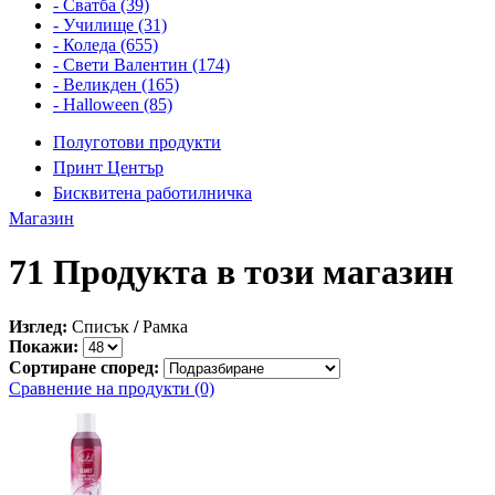
- Сватба (39)
- Училище (31)
- Коледа (655)
- Свети Валентин (174)
- Великден (165)
- Halloween (85)
Полуготови продукти
Принт Център
Бисквитена работилничка
Магазин
71 Продукта в този магазин
Изглед:
Списък
/
Рамка
Покажи:
Сортиране според:
Сравнение на продукти (0)