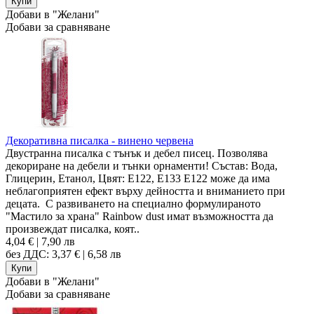
Добави в "Желани"
Добави за сравняване
Декоративна писалка - винено червена
Двустранна писалка с тънък и дебел писец. Позволява
декориране на дебели и тънки орнаменти! Състав: Вода,
Глицерин, Етанол, Цвят: Е122, Е133 Е122 може да има
неблагоприятен ефект върху дейността и вниманието при
децата. С развиването на специално формулираното
"Мастило за храна" Rainbow dust имат възможността да
произвеждат писалка, коят..
4,04 € | 7,90 лв
без ДДС: 3,37 € | 6,58 лв
Добави в "Желани"
Добави за сравняване