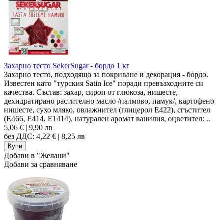
Захарно тесто SekerSugar - бордо 1 кг
Захарно тесто, подходящо за покриване и декорация - бордо.
Известен като "турския Satin Ice" поради превъзходните си
качества. Състав: захар, сироп от глюкоза, нишесте,
дехидратирано растително масло /палмово, памук/, картофено
нишесте, сухо мляко, овлажнител (глицерол Е422), сгъстител
(E466, E414, E1414), натурален аромат ванилия, оцветител: ..
5,06 € | 9,90 лв
без ДДС: 4,22 € | 8,25 лв
Добави в "Желани"
Добави за сравняване