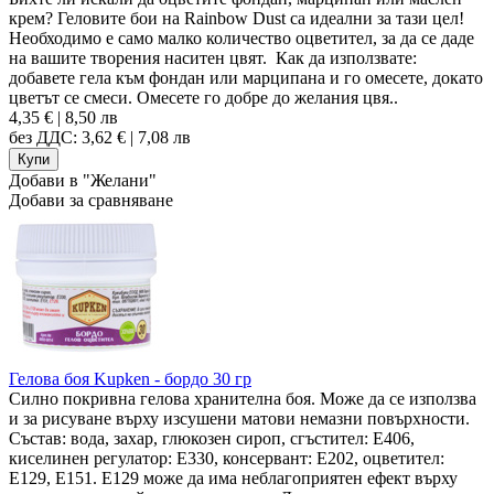
крем? Геловите бои на Rainbow Dust са идеални за тази цел!
Необходимо е само малко количество оцветител, за да се даде
на вашите творения наситен цвят. Как да използвате:
добавете гела към фондан или марципана и го омесете, докато
цветът се смеси. Омесете го добре до желания цвя..
4,35 € | 8,50 лв
без ДДС: 3,62 € | 7,08 лв
Добави в "Желани"
Добави за сравняване
Гелова боя Kupken - бордо 30 гр
Силно покривна гелова хранителна боя. Може да се използва
и за рисуване върху изсушени матови немазни повърхности.
Състав: вода, захар, глюкозен сироп, сгъстител: Е406,
киселинен регулатор: Е330, консервант: Е202, оцветител:
Е129, Е151. Е129 може да има неблагоприятен ефект върху