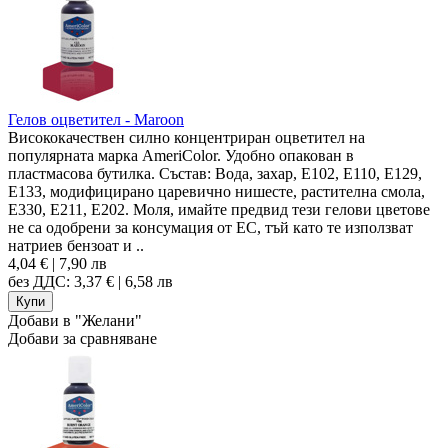
Гелов оцветител - Maroon
Висококачествен силно концентриран оцветител на
популярната марка AmeriColor. Удобно опакован в
пластмасова бутилка. Състав: Вода, захар, E102, E110, E129,
E133, модифицирано царевично нишесте, растителна смола,
E330, E211, E202. Моля, имайте предвид тези гелови цветове
не са одобрени за консумация от ЕС, тъй като те използват
натриев бензоат и ..
4,04 € | 7,90 лв
без ДДС: 3,37 € | 6,58 лв
Добави в "Желани"
Добави за сравняване