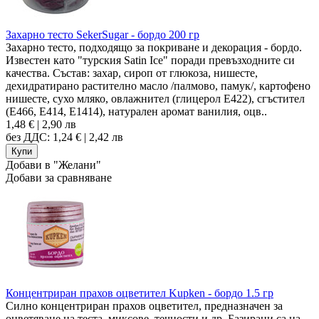
Захарно тесто SekerSugar - бордо 200 гр
Захарно тесто, подходящо за покриване и декорация - бордо.
Известен като "турския Satin Ice" поради превъзходните си
качества. Състав: захар, сироп от глюкоза, нишесте,
дехидратирано растително масло /палмово, памук/, картофено
нишесте, сухо мляко, овлажнител (глицерол Е422), сгъстител
(E466, E414, E1414), натурален аромат ванилия, оцв..
1,48 € | 2,90 лв
без ДДС: 1,24 € | 2,42 лв
Добави в "Желани"
Добави за сравняване
Концентриран прахов оцветител Kupken - бордо 1.5 гр
Силно концентриран прахов оцветител, предназначен за
оцветяване на теста, миксове, течности и др. Базирани са на