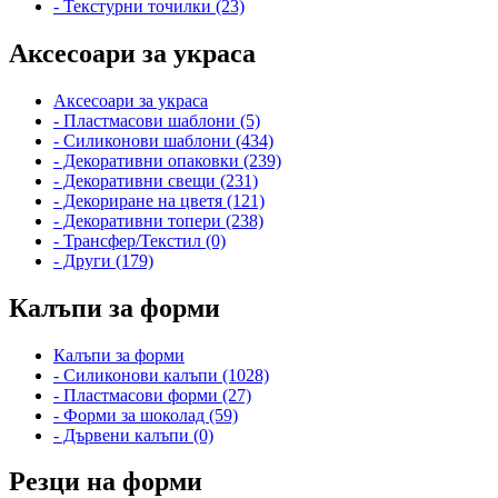
- Текстурни точилки (23)
Аксесоари за украса
Аксесоари за украса
- Пластмасови шаблони (5)
- Силиконови шаблони (434)
- Декоративни опаковки (239)
- Декоративни свещи (231)
- Декориране на цветя (121)
- Декоративни топери (238)
- Трансфер/Текстил (0)
- Други (179)
Калъпи за форми
Калъпи за форми
- Силиконови калъпи (1028)
- Пластмасови форми (27)
- Форми за шоколад (59)
- Дървени калъпи (0)
Резци на форми