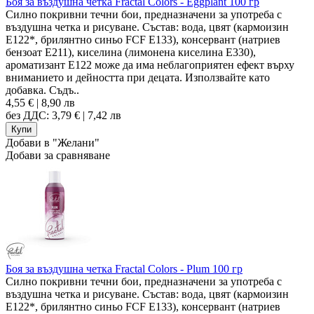
Боя за въздушна четка Fractal Colors - Eggplant 100 гр
Силно покривни течни бои, предназначени за употреба с
въздушна четка и рисуване. Състав: вода, цвят (кармоизин
E122*, брилянтно синьо FCF E133), консервант (натриев
бензоат E211), киселина (лимонена киселина E330),
ароматизант Е122 може да има неблагоприятен ефект върху
вниманието и дейността при децата. Използвайте като
добавка. Съдъ..
4,55 € | 8,90 лв
без ДДС: 3,79 € | 7,42 лв
Добави в "Желани"
Добави за сравняване
Боя за въздушна четка Fractal Colors - Plum 100 гр
Силно покривни течни бои, предназначени за употреба с
въздушна четка и рисуване. Състав: вода, цвят (кармоизин
E122*, брилянтно синьо FCF E133), консервант (натриев