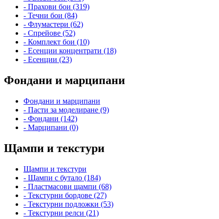
- Прахови бои (319)
- Течни бои (84)
- Флумастери (62)
- Спрейове (52)
- Комплект бои (10)
- Есенции концентрати (18)
- Есенции (23)
Фондани и марципани
Фондани и марципани
- Пасти за моделиране (9)
- Фондани (142)
- Марципани (0)
Щампи и текстури
Щампи и текстури
- Щампи с бутало (184)
- Пластмасови щампи (68)
- Текстурни бордове (27)
- Текстурни подложки (53)
- Текстурни релси (21)