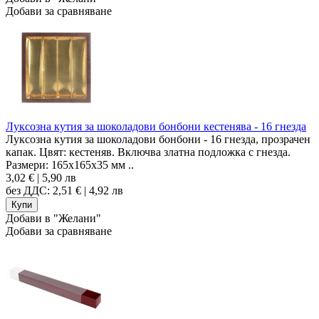
Добави за сравняване
Луксозна кутия за шоколадови бонбони кестенява - 16 гнезда
Луксозна кутия за шоколадови бонбони - 16 гнезда, прозрачен
капак. Цвят: кестеняв. Включва златна подложка с гнезда.
Размери: 165x165x35 мм ..
3,02 € | 5,90 лв
без ДДС: 2,51 € | 4,92 лв
Добави в "Желани"
Добави за сравняване