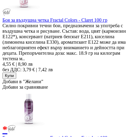
Боя за въздушна четка Fractal Colors - Claret 100 гр
Силно покривни течни бои, предназначени за употреба с
въздушна четка и рисуване. Състав: вода, цвят (кармоизин
E122*), консервант (натриев бензоат E211), киселина
(лимонена киселина E330), ароматизант Е122 може да има
неблагоприятен ефект върху вниманието и дейността при
децата. Препоръчителна доза: макс. 18.9 гр на килограм
тестена м..
4,55 € | 8,90 лв
без ДДС: 3,79 € | 7,42 лв
Добави в "Желани"
Добави за сравняване
*