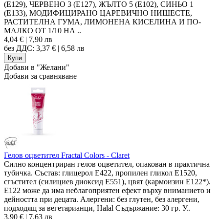
(Е129), ЧЕРВЕНО 3 (Е127), ЖЪЛТО 5 (Е102), СИНЬО 1
(E133), МОДИФИЦИРАНО ЦАРЕВИЧНО НИШЕСТЕ,
РАСТИТЕЛНА ГУМА, ЛИМОНЕНА КИСЕЛИНА И ПО-
МАЛКО ОТ 1/10 НА ..
4,04 € | 7,90 лв
без ДДС: 3,37 € | 6,58 лв
Добави в "Желани"
Добави за сравняване
Гелов оцветител Fractal Colors - Claret
Силно концентриран гелов оцветител, опакован в практична
тубичка. Състав: глицерол E422, пропилен гликол E1520,
сгъстител (силициев диоксид E551), цвят (кармоизин E122*).
Е122 може да има неблагоприятен ефект върху вниманието и
дейността при децата. Алергени: без глутен, без алергени,
подходящ за вегетарианци, Halal Съдържание: 30 гр. У..
3,90 € | 7,63 лв