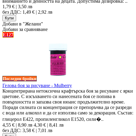
вниманието и дейността на децата. Допустима дозировка: ..
1,79 € | 3,50 лв
без ДДС: 1,49 € | 2,92 лв
Добави в "Желани"
Добави за сравняване
E127
Последни бройки
Гелова боя за рисуване - Mulberry
Концентрирана нетоксична крафтърска боя за рисуване с ярки
цветове. С изсъхването си нанесената боя се попива в
повърхността и запазва своя нюанс продължително време.
Поради силната си концентрация се препоръчва да се разреди
с вода или алкохол и да се използва само за декорация. Състав:
глицерол E422, пропиленгликол E1520, сили�..
4,55 € | 8,90 лв
4,30 € | 8,41 лв
без ДДС: 3,58 € | 7,01 лв