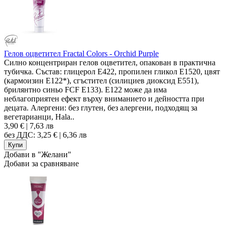
Гелов оцветител Fractal Colors - Orchid Purple
Силно концентриран гелов оцветител, опакован в практична
тубичка. Състав: глицерол E422, пропилен гликол E1520, цвят
(кармоизин E122*), сгъстител (силициев диоксид E551),
брилянтно синьо FCF E133). Е122 може да има
неблагоприятен ефект върху вниманието и дейността при
децата. Алергени: без глутен, без алергени, подходящ за
вегетарианци, Hala..
3,90 € | 7,63 лв
без ДДС: 3,25 € | 6,36 лв
Добави в "Желани"
Добави за сравняване