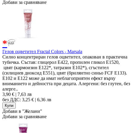
Добави за сравняване
*
Гелов оцветител Fractal Colors - Marsala
Силно концентриран гелов оцветител, опакован в практична
тубичка. Състав: глицерол E422, пропилен гликол E1520,
цвят (кармоизин E122*, татразин Е102*), сгъстител
(силициев диоксид E551), цвят (брилянтно синьо FCF Е133).
Е102 и Е122 може да имат неблагоприятен ефект върху
вниманието и дейността при децата. Алергени: без глутен, без
алерге..
3,90 € | 7,63 лв
без ДДС: 3,25 € | 6,36 лв
Добави в "Желани"
Добави за сравняване