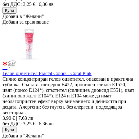
без ДДС: 3,25 € | 6,36 лв
Добави в "Желани"
Добави за сравняване
*
Гелов оцветител Fractal Colors - Coral Pink
Силно концентриран гелов оцветител, опакован в практична
тубичка. Състав: глицерол E422, пропилен гликол E1520,
цвят (понсо E124*), сгъстител (силициев диоксид E551), цвят
(хининово жълт E104*). Е124 и Е104 може да имат
неблагоприятен ефект върху вниманието и дейността при
децата. Алергени: без глутен, без алергени, подходящ за
вегетариа..
3,90 € | 7,63 лв
без ДДС: 3,25 € | 6,36 лв
Добави в "Желани"