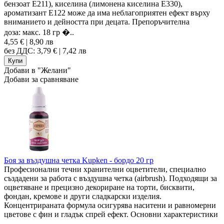
бензоат E211), киселина (лимонена киселина E330),
ароматизант Е122 може да има неблагоприятен ефект върху
вниманието и дейността при децата. Препоръчителна
доза: макс. 18 гр �..
4,55 € | 8,90 лв
без ДДС: 3,79 € | 7,42 лв
Добави в "Желани"
Добави за сравняване
Боя за въздушна четка Kupken - бордо 20 гр
Професионални течни хранителни оцветители, специално
създадени за работа с въздушна четка (airbrush). Подходящи за
оцветяване и прецизно декориране на торти, бисквити,
фондан, кремове и други сладкарски изделия.
Концентрираната формула осигурява наситени и равномерни
цветове с фин и гладък спрей ефект. Основни характеристики
..