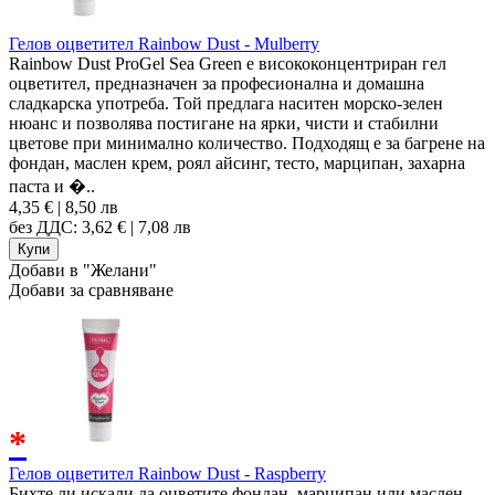
Гелов оцветител Rainbow Dust - Mulberry
Rainbow Dust ProGel Sea Green е висококонцентриран гел
оцветител, предназначен за професионална и домашна
сладкарска употреба. Той предлага наситен морско-зелен
нюанс и позволява постигане на ярки, чисти и стабилни
цветове при минимално количество. Подходящ е за багрене на
фондан, маслен крем, роял айсинг, тесто, марципан, захарна
паста и �..
4,35 € | 8,50 лв
без ДДС: 3,62 € | 7,08 лв
Добави в "Желани"
Добави за сравняване
*
Гелов оцветител Rainbow Dust - Raspberry
Бихте ли искали да оцветите фондан, марципан или маслен