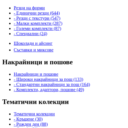
Резци на форми
- Единични резци (644)
- Резци с текстури (547)
- Малки комплекти (287)
- Големи комплекти (87)
- Специални (24)
Шоколади и айсинг
Съставки и миксове
Накрайници и пошове
Накрайници и пошове
- Широки накрайници за пош (133)
- Стандартни накрайници за пош (164)
- Комплекти, адаптори, пошове (49)
Тематични колекции
Тематични колекции
- Кръщене (30)
- Рожден ден (88)