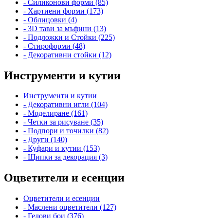
- Силиконови форми (85)
- Хартиени форми (173)
- Облицовки (4)
- 3D тави за мъфини (13)
- Подложки и Стойки (225)
- Стироформи (48)
- Декоративни стойки (12)
Инструменти и кутии
Инструменти и кутии
- Декоративни игли (104)
- Моделиране (161)
- Четки за рисуване (35)
- Подпори и точилки (82)
- Други (140)
- Куфари и кутии (153)
- Щипки за декорация (3)
Оцветители и есенции
Оцветители и есенции
- Маслени оцветители (127)
- Гелови бои (376)