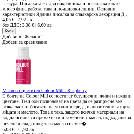
глазура. Писалката е с два накрайника и позволява както
много фина работа, така и по-широки линии. Основни
характеристики Ядлива писалка за сладкарска декорация Д..
4,05 € | 7,92 лв
без ДДС: 3,38 € | 6,60 лв
Добави в "Желани"
Добави за сравняване
Маслен оцветител Colour Mill - Raspberry
С боите на Colour Mill се постигат безупречни, живи и изящни
цветове. Тези бои позволяват на цвета да се разпръсне във
всяка част от богатата на мазнини среда, включително захарта,
яйцата и маслото. Това е така, защото всички материали на
водна основа са премахнати и заменени с масла, подходящи за
печене и сладкиши; тези масла се смес�..
6,08 € | 11,90 лв