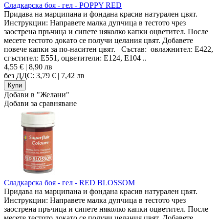
Сладкарска боя - гел - POPPY RED
Придава на марципана и фондана красив натурален цвят.
Инструкции: Направете малка дупчица в тестото чрез
заострена пръчица и сипете няколко капки оцветител. После
месете тестото докато се получи целания цвят. Добавете
повече капки за по-наситен цвят. Състав: овлажнител: Е422,
сгъстител: Е551, оцветители: Е124, Е104 ..
4,55 € | 8,90 лв
без ДДС: 3,79 € | 7,42 лв
Добави в "Желани"
Добави за сравняване
Сладкарска боя - гел - RED BLOSSOM
Придава на марципана и фондана красив натурален цвят.
Инструкции: Направете малка дупчица в тестото чрез
заострена пръчица и сипете няколко капки оцветител. После
месете тестото докато се получи целания цвят. Добавете