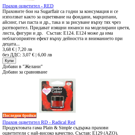
Прахов оцветител - RED
Праховите бои на Sugarflair са годни за консумация и се
използват както за оцветяване на фондани, марципани,
айсинг, гън паста и др., така и за рисуване върху тях чрез
разтворител. Придават изящни нюанси на моделирани цветя,
листа, фигури и др. Състав: E124. E124 може да има
неблагоприятен ефект върху дейността и вниманието при
децата...
3,68 € | 7,20 лв
без ДДС: 3,07 € | 6,00 лв
Добави в "Желани"
Добави за сравняване
Последни бройки
Прахов оцветител RD - Radical Red
Продуктовата гама Plain & Simple съдържа прахови
оцветители с най-високо качество. Състав: E129 (AZO).