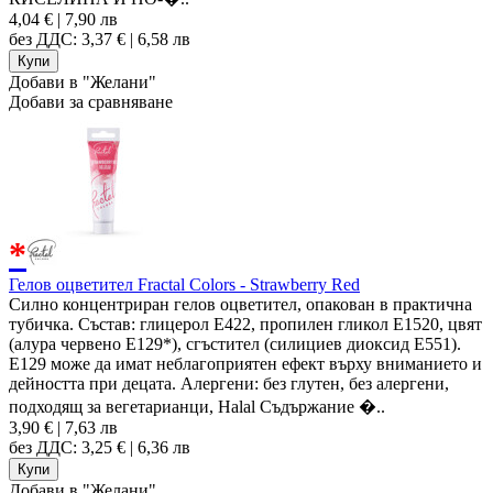
4,04 € | 7,90 лв
без ДДС: 3,37 € | 6,58 лв
Добави в "Желани"
Добави за сравняване
*
Гелов оцветител Fractal Colors - Strawberry Red
Силно концентриран гелов оцветител, опакован в практична
тубичка. Състав: глицерол E422, пропилен гликол E1520, цвят
(алура червено E129*), сгъстител (силициев диоксид E551).
Е129 може да имат неблагоприятен ефект върху вниманието и
дейността при децата. Алергени: без глутен, без алергени,
подходящ за вегетарианци, Halal Съдържание �..
3,90 € | 7,63 лв
без ДДС: 3,25 € | 6,36 лв
Добави в "Желани"