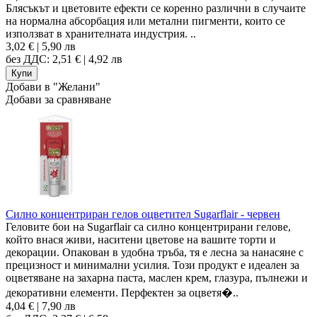
Блясъкът и цветовите ефекти се коренно различни в случаите
на нормална абсорбация или метални пигменти, които се
използват в хранителната индустрия. ..
3,02 € | 5,90 лв
без ДДС: 2,51 € | 4,92 лв
Добави в "Желани"
Добави за сравняване
Силно концентриран гелов оцветител Sugarflair - червен
Геловите бои на Sugarflair са силно концентрирани гелове,
който внася живи, наситени цветове на вашите торти и
декорации. Опакован в удобна тръба, тя е лесна за нанасяне с
прецизност и минимални усилия. Този продукт е идеален за
оцветяване на захарна паста, маслен крем, глазура, пълнежи и
декоративни елементи. Перфектен за оцветя�..
4,04 € | 7,90 лв