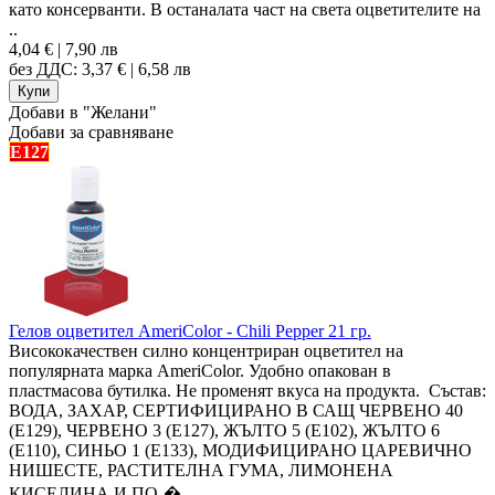
като консерванти. В останалата част на света оцветителите на
..
4,04 € | 7,90 лв
без ДДС: 3,37 € | 6,58 лв
Добави в "Желани"
Добави за сравняване
E127
Гелов оцветител AmeriColor - Chili Pepper 21 гр.
Висококачествен силно концентриран оцветител на
популярната марка AmeriColor. Удобно опакован в
пластмасова бутилка. Не променят вкуса на продукта. Състав:
ВОДА, ЗАХАР, СЕРТИФИЦИРАНО В САЩ ЧЕРВЕНО 40
(Е129), ЧЕРВЕНО 3 (Е127), ЖЪЛТО 5 (E102), ЖЪЛТО 6
(Е110), СИНЬО 1 (E133), МОДИФИЦИРАНО ЦАРЕВИЧНО
НИШЕСТЕ, РАСТИТЕЛНА ГУМА, ЛИМОНЕНА
КИСЕЛИНА И ПО-�..