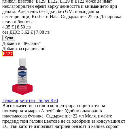
гликол, цветове: E129, E122. E129 и E122 може да имат
неблагоприятен ефект върху дейността и вниманието при
децата. Алергени: без ядки, без GM, подходящ за
вегетарианци, Kosher и Halal Съдържание: 25 гр. Дозировка:
всички бои от с..
4,35 € | 8,50 лв
без ДДС: 3,62 € | 7,08 лв
Добави в "Желани"
Добави за сравняване
E127
Гелов оцветител - Super Red
Висококачествен силно концентриран оцветител на
популярната марка AmeriColor. Удобно опакован в
пластмасова бутилка. Съдържание: 22 мл Моля, имайте
предвид тези гелови цветове не са одобрени за консумация от
ЕС, тъй като те използват натриев бензоат и калиев сорбат