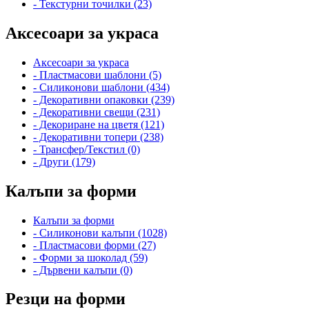
- Текстурни точилки (23)
Аксесоари за украса
Аксесоари за украса
- Пластмасови шаблони (5)
- Силиконови шаблони (434)
- Декоративни опаковки (239)
- Декоративни свещи (231)
- Декориране на цветя (121)
- Декоративни топери (238)
- Трансфер/Текстил (0)
- Други (179)
Калъпи за форми
Калъпи за форми
- Силиконови калъпи (1028)
- Пластмасови форми (27)
- Форми за шоколад (59)
- Дървени калъпи (0)
Резци на форми