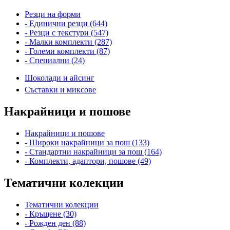
Резци на форми
- Единични резци (644)
- Резци с текстури (547)
- Малки комплекти (287)
- Големи комплекти (87)
- Специални (24)
Шоколади и айсинг
Съставки и миксове
Накрайници и пошове
Накрайници и пошове
- Широки накрайници за пош (133)
- Стандартни накрайници за пош (164)
- Комплекти, адаптори, пошове (49)
Тематични колекции
Тематични колекции
- Кръщене (30)
- Рожден ден (88)