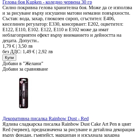
Гелова боя Kupken - коледно червена 30 гр
Силно покривна гелова хранителна боя. Може да се използва
и за рисуване върху изсушени матови немазни повърхности.
Състав: вода, захар, глюкозен сироп, сгъстител: Е406,
киселинен регулатор: Е330, консервант: Е202, оцветител:
Е122, Е110, Е102. Е122, Е110 и Е102 може да имат
неблагоприятен ефект върху вниманието и дейността на
децата. Допусти..
1,79 € | 3,50 лв
без ДДС: 1,49 € | 2,92 лв
Добави в "Желани"
Добави за сравняване
Декоративна писалка Rainbow Dust - Red
Ядлива сладкарска писалка Rainbow Dust Cake Art Pen в цвят
Red (червен), предназначена за рисуване и детайлна декорация
върху фондан, гъмпейст, марципан и изсъхнала захарна