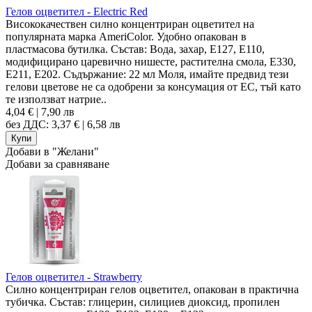
Гелов оцветител - Electric Red
Висококачествен силно концентриран оцветител на
популярната марка AmeriColor. Удобно опакован в
пластмасова бутилка. Състав: Вода, захар, E127, E110,
модифицирано царевично нишесте, растителна смола, E330,
E211, E202. Съдържание: 22 мл Моля, имайте предвид тези
гелови цветове не са одобрени за консумация от ЕС, тъй като
те използват натрие..
4,04 € | 7,90 лв
без ДДС: 3,37 € | 6,58 лв
Добави в "Желани"
Добави за сравняване
Гелов оцветител - Strawberry
Силно концентриран гелов оцветител, опакован в практична
тубичка. Състав: глицерин, силициев диоксид, пропилен