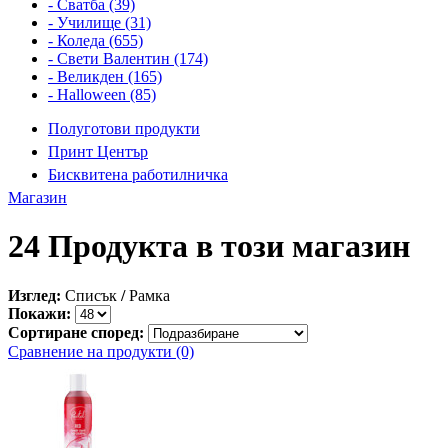
- Сватба (39)
- Училище (31)
- Коледа (655)
- Свети Валентин (174)
- Великден (165)
- Halloween (85)
Полуготови продукти
Принт Център
Бисквитена работилничка
Магазин
24 Продукта в този магазин
Изглед:
Списък
/
Рамка
Покажи:
Сортиране според:
Сравнение на продукти (0)