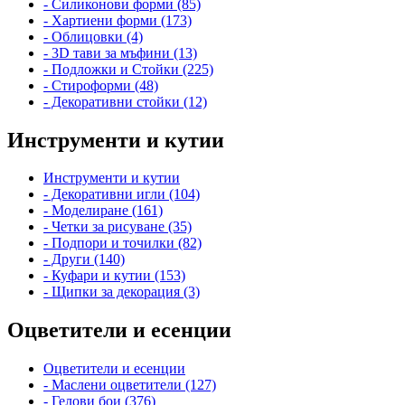
- Силиконови форми (85)
- Хартиени форми (173)
- Облицовки (4)
- 3D тави за мъфини (13)
- Подложки и Стойки (225)
- Стироформи (48)
- Декоративни стойки (12)
Инструменти и кутии
Инструменти и кутии
- Декоративни игли (104)
- Моделиране (161)
- Четки за рисуване (35)
- Подпори и точилки (82)
- Други (140)
- Куфари и кутии (153)
- Щипки за декорация (3)
Оцветители и есенции
Оцветители и есенции
- Маслени оцветители (127)
- Гелови бои (376)