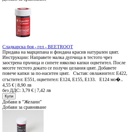
Сладкарска боя - гел - BEETROOT
Придава на марципана и фондана красив натурален цвят.
Инструкции: Направете малка дупчица в тестото чрез
заострена пръчица и сипете няколко капки оцветител. После
месете тестото докато се получи целания цвят. Добавете
повече капки за по-наситен цвят. Състав: овлажнител: E422,
сгъстител: E551, оцветител: E124, E155, E133. Е124 мо�..
4,55 € | 8,90 лв
без ДДС: 3,79 € | 7,42 лв
Добави в "Желани"
Добави за сравняване