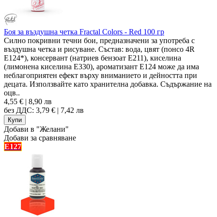
Боя за въздушна четка Fractal Colors - Red 100 гр
Силно покривни течни бои, предназначени за употреба с
въздушна четка и рисуване. Състав: вода, цвят (понсо 4R
E124*), консервант (натриев бензоат E211), киселина
(лимонена киселина E330), ароматизант Е124 може да има
неблагоприятен ефект върху вниманието и дейността при
децата. Използвайте като хранителна добавка. Съдържание на
оцв..
4,55 € | 8,90 лв
без ДДС: 3,79 € | 7,42 лв
Добави в "Желани"
Добави за сравняване
E127