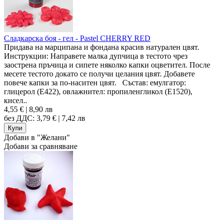
Сладкарска боя - гел - Pastel CHERRY RED
Придава на марципана и фондана красив натурален цвят.
Инструкции: Направете малка дупчица в тестото чрез
заострена пръчица и сипете няколко капки оцветител. После
месете тестото докато се получи целания цвят. Добавете
повече капки за по-наситен цвят. Състав: емулгатор:
глицерол (E422), овлажнител: пропиленгликол (E1520),
кисел..
4,55 € | 8,90 лв
без ДДС: 3,79 € | 7,42 лв
Добави в "Желани"
Добави за сравняване