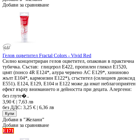
Добави за сравняване
Гелов оцветител Fractal Colors - Vivid Red
Силно концентриран гелов оцветител, опакован в практична
тубичка. Състав: глицерол E422, пропилен гликол E1520,
цвят (понсо 4R E124*, алура червено AC E129*, хининово
жълт E104*, кармоизин E122*), сгъстител (силициев диоксид
E551). Е124, Е129, Е104 и Е122 може да имат неблагоприятен
ефект върху вниманието и дейността при децата. Алергени:
без глуте�..
3,90 € | 7,63 лв
без ДДС: 3,25 € | 6,36 лв
Добави в "Желани"
Добави за сравняване
E171