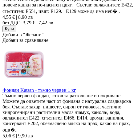
повече капки за по-наситен цвят. Състав: овлажнител: E422,
сгъстител: E551, цвят: E129. Е129 може да има неб�..
4,55 € | 8,90 лв
без ДДС: 3,79 € | 7,42 лв
Добави в "Желани"
Добави за сравняване
Фондан Katsan - тъмно червен 1 кг
Тъмно червен фондан, готов за разточване и покриване.
Можете да оцветите част от фондана с натурална сладкарска
боя. Състав: захар, нишесте, сироп от глюкоза, частично
хидрогенирани растителни масла /памук, канола/, вода,
овлажнител E422, сгъстител E466, Е414, аромат ванилия,
консервант Е202, обезмаслено мляко на прах, какао на прах,
оцв�..
5,06 € | 9,90 лв