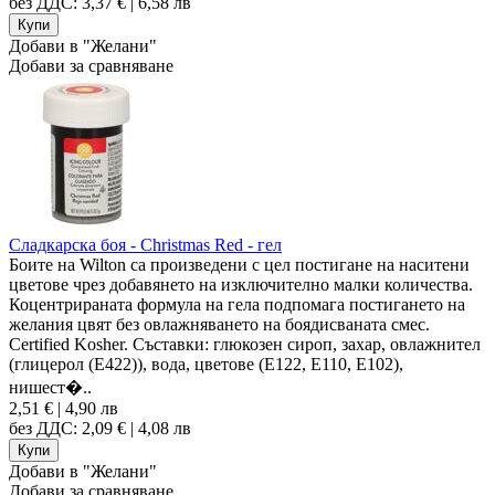
без ДДС: 3,37 € | 6,58 лв
Добави в "Желани"
Добави за сравняване
Сладкарска боя - Christmas Red - гел
Боите на Wilton са произведени с цел постигане на наситени
цветове чрез добавянето на изключително малки количества.
Коцентрираната формула на гела подпомага постигането на
желания цвят без овлажняването на боядисваната смес.
Certified Kosher. Съставки: глюкозен сироп, захар, овлажнител
(глицерол (E422)), вода, цветове (E122, E110, E102),
нишест�..
2,51 € | 4,90 лв
без ДДС: 2,09 € | 4,08 лв
Добави в "Желани"
Добави за сравняване