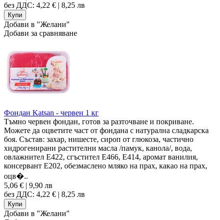
без ДДС: 4,22 € | 8,25 лв
Добави в "Желани"
Добави за сравняване
Фондан Katsan - червен 1 кг
Тъмно червен фондан, готов за разточване и покриване.
Можете да оцветите част от фондана с натурална сладкарска
боя. Състав: захар, нишесте, сироп от глюкоза, частично
хидрогенирани растителни масла /памук, канола/, вода,
овлажнител E422, сгъстител E466, Е414, аромат ванилия,
консервант Е202, обезмаслено мляко на прах, какао на прах,
оцв�..
5,06 € | 9,90 лв
без ДДС: 4,22 € | 8,25 лв
Добави в "Желани"