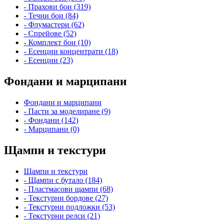
- Прахови бои (319)
- Течни бои (84)
- Флумастери (62)
- Спрейове (52)
- Комплект бои (10)
- Есенции концентрати (18)
- Есенции (23)
Фондани и марципани
Фондани и марципани
- Пасти за моделиране (9)
- Фондани (142)
- Марципани (0)
Щампи и текстури
Щампи и текстури
- Щампи с бутало (184)
- Пластмасови щампи (68)
- Текстурни бордове (27)
- Текстурни подложки (53)
- Текстурни релси (21)