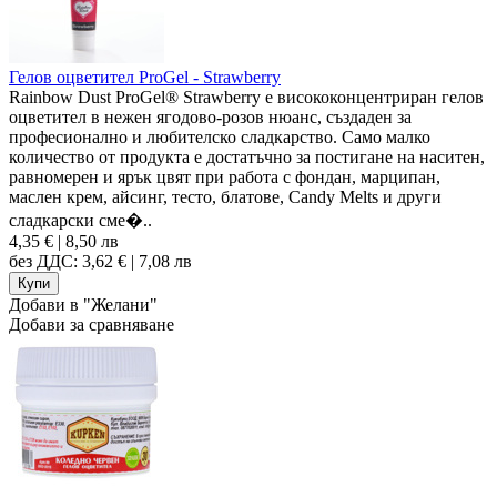
Гелов оцветител ProGel - Strawberry
Rainbow Dust ProGel® Strawberry е висококонцентриран гелов
оцветител в нежен ягодово-розов нюанс, създаден за
професионално и любителско сладкарство. Само малко
количество от продукта е достатъчно за постигане на наситен,
равномерен и ярък цвят при работа с фондан, марципан,
маслен крем, айсинг, тесто, блатове, Candy Melts и други
сладкарски сме�..
4,35 € | 8,50 лв
без ДДС: 3,62 € | 7,08 лв
Добави в "Желани"
Добави за сравняване