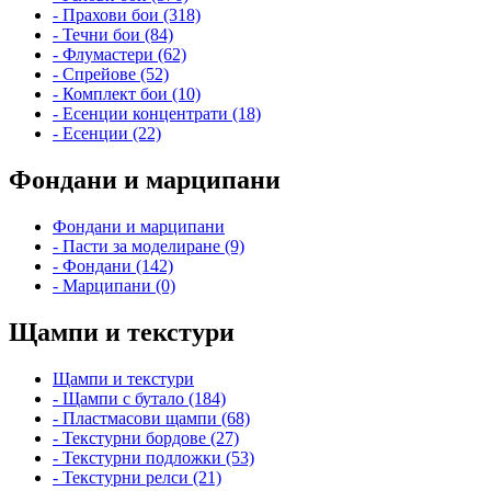
- Прахови бои (318)
- Течни бои (84)
- Флумастери (62)
- Спрейове (52)
- Комплект бои (10)
- Есенции концентрати (18)
- Есенции (22)
Фондани и марципани
Фондани и марципани
- Пасти за моделиране (9)
- Фондани (142)
- Марципани (0)
Щампи и текстури
Щампи и текстури
- Щампи с бутало (184)
- Пластмасови щампи (68)
- Текстурни бордове (27)
- Текстурни подложки (53)
- Текстурни релси (21)