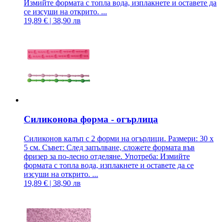
Измийте формата с топла вода, изплакнете и оставете да
се изсуши на открито. ...
19,89 € | 38,90 лв
Силиконова форма - огърлица
Силиконов калъп с 2 форми на огърлици. Размери: 30 х
5 см. Съвет: След запълване, сложете формата във
фризер за по-лесно отделяне. Употреба: Измийте
формата с топла вода, изплакнете и оставете да се
изсуши на открито. ...
19,89 € | 38,90 лв