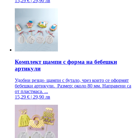
15,29 € | 29,90 лв
Комплект щампи с форма на бебешки
артикули
Удобни резци- щампи с бутало, чрез които се оформят
бебешки артикули. Размер: около 80 мм. Направени са
от пластмаса. ...
15,29 € | 29,90 лв