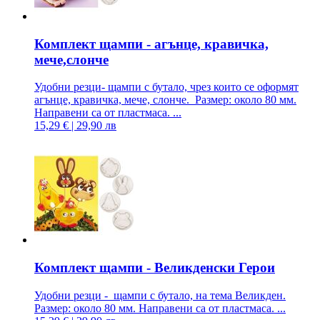
Комплект щампи - агънце, кравичка,
мече,слонче
Удобни резци- щампи с бутало, чрез които се оформят
агънце, кравичка, мече, слонче. Размер: около 80 мм.
Направени са от пластмаса. ...
15,29 € | 29,90 лв
Комплект щампи - Великденски Герои
Удобни резци - щампи с бутало, на тема Великден.
Размер: около 80 мм. Направени са от пластмаса. ...