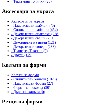
- Текстурни точилки (23)
Аксесоари за украса
Аксесоари за украса
- Пластмасови шаблони (5)
- Силиконови шаблони (434)
- Декоративни опаковки (238)
- Декоративни свещи (231)
- Декориране на цветя (121)
- Декоративни топери (238)
- Трансфер/Текстил (0)
- Други (179)
Калъпи за форми
Калъпи за форми
- Силиконови калъпи (1028)
- Пластмасови форми (27)
- Форми за шоколад (59)
- Дървени калъпи (0)
Резци на форми