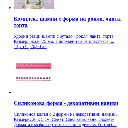
Комплект щампи с форма на рокля, чанта,
торта
Удобни резци-щампи с бутало - рокля, чанта, торта.
Размер: около 75 мм. Направени са от пластмаса. ...
13,75 € | 26,90 лв
Силиконова форма - декоративни нанизи
Силиконов калъп с 2 форми на декоративни нанизи.
Размери: 30 х 5 см. Съвет: След запълване, сложете
формата във фризер за по-лесно отделяне. Употреба: