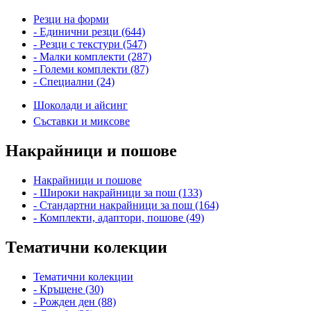
Резци на форми
- Единични резци (644)
- Резци с текстури (547)
- Малки комплекти (287)
- Големи комплекти (87)
- Специални (24)
Шоколади и айсинг
Съставки и миксове
Накрайници и пошове
Накрайници и пошове
- Широки накрайници за пош (133)
- Стандартни накрайници за пош (164)
- Комплекти, адаптори, пошове (49)
Тематични колекции
Тематични колекции
- Кръщене (30)
- Рожден ден (88)