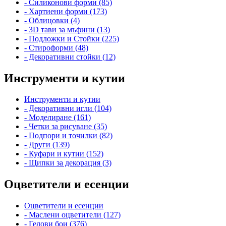
- Силиконови форми (85)
- Хартиени форми (173)
- Облицовки (4)
- 3D тави за мъфини (13)
- Подложки и Стойки (225)
- Стироформи (48)
- Декоративни стойки (12)
Инструменти и кутии
Инструменти и кутии
- Декоративни игли (104)
- Моделиране (161)
- Четки за рисуване (35)
- Подпори и точилки (82)
- Други (139)
- Куфари и кутии (152)
- Щипки за декорация (3)
Оцветители и есенции
Оцветители и есенции
- Маслени оцветители (127)
- Гелови бои (376)