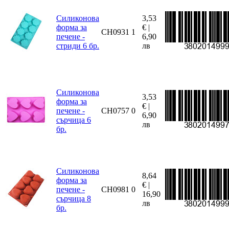
Силиконова
3,53
форма за
€ |
CH0931
1
печене -
6,90
стриди 6 бр.
лв
Силиконова
3,53
форма за
€ |
печене -
CH0757
0
6,90
сърчица 6
лв
бр.
Силиконова
8,64
форма за
€ |
печене -
CH0981
0
16,90
сърчица 8
лв
бр.