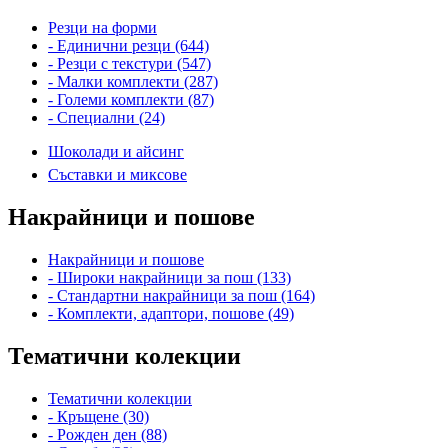
Резци на форми
- Единични резци (644)
- Резци с текстури (547)
- Малки комплекти (287)
- Големи комплекти (87)
- Специални (24)
Шоколади и айсинг
Съставки и миксове
Накрайници и пошове
Накрайници и пошове
- Широки накрайници за пош (133)
- Стандартни накрайници за пош (164)
- Комплекти, адаптори, пошове (49)
Тематични колекции
Тематични колекции
- Кръщене (30)
- Рожден ден (88)