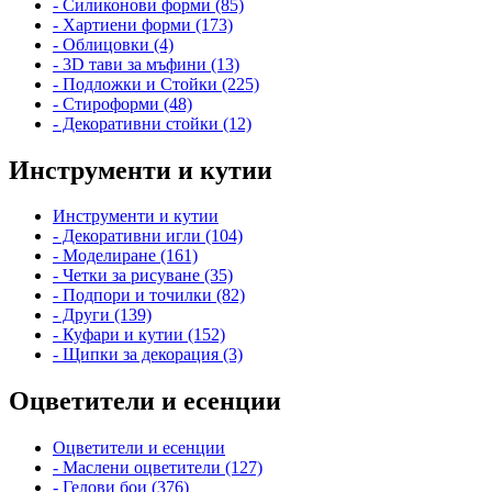
- Силиконови форми (85)
- Хартиени форми (173)
- Облицовки (4)
- 3D тави за мъфини (13)
- Подложки и Стойки (225)
- Стироформи (48)
- Декоративни стойки (12)
Инструменти и кутии
Инструменти и кутии
- Декоративни игли (104)
- Моделиране (161)
- Четки за рисуване (35)
- Подпори и точилки (82)
- Други (139)
- Куфари и кутии (152)
- Щипки за декорация (3)
Оцветители и есенции
Оцветители и есенции
- Маслени оцветители (127)
- Гелови бои (376)