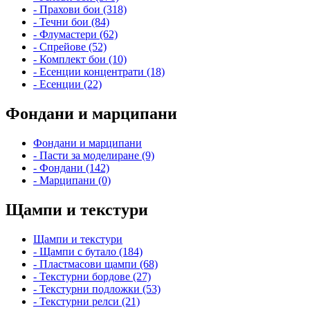
- Прахови бои (318)
- Течни бои (84)
- Флумастери (62)
- Спрейове (52)
- Комплект бои (10)
- Есенции концентрати (18)
- Есенции (22)
Фондани и марципани
Фондани и марципани
- Пасти за моделиране (9)
- Фондани (142)
- Марципани (0)
Щампи и текстури
Щампи и текстури
- Щампи с бутало (184)
- Пластмасови щампи (68)
- Текстурни бордове (27)
- Текстурни подложки (53)
- Текстурни релси (21)