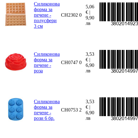
Силиконова
5,06
форма за
€ |
печене -
CH2302
0
9,90
полусфери
лв
3 см
Силиконова
3,53
форма за
€ |
CH0747
0
печене -
6,90
роза
лв
Силиконова
3,53
форма за
€ |
CH0753
2
печене -
6,90
рози 6 бр.
лв