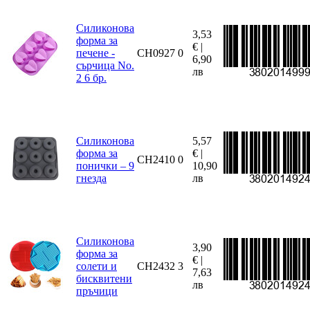
Силиконова
3,53
форма за
€ |
печене -
CH0927
0
6,90
сърчица No.
лв
2 6 бр.
Силиконова
5,57
форма за
€ |
CH2410
0
понички – 9
10,90
гнезда
лв
Силиконова
3,90
форма за
€ |
солети и
CH2432
3
7,63
бисквитени
лв
пръчици