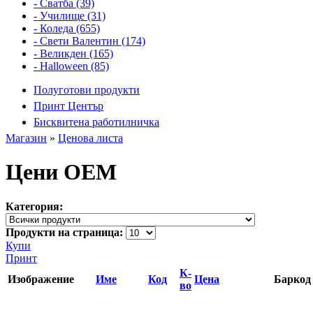
- Сватба (39)
- Училище (31)
- Коледа (655)
- Свети Валентин (174)
- Великден (165)
- Halloween (85)
Полуготови продукти
Принт Център
Бисквитена работилничка
Магазин
»
Ценова листа
Цени OEM
Категория:
Продукти на страница:
Купи
Принт
К-
Изображение
Име
Код
Цена
Баркод
во