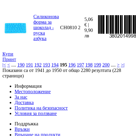
Силиконова
5,06
форма за
€ |
шоколад -
CH0810
2
9,90
руска
лв
азбука
Купи
Принт
|<
<
....
190
191
192
193
194
195
196
197
198
199
200
....
>
>|
Показани са от 1941 до 1950 от общо 2280 резултата (228
страници)
Информация
Местоположение
За нас
Доставка
Политика на безопасност
Условия за ползване
Поддръжка
Връзки
Връщане на продукти