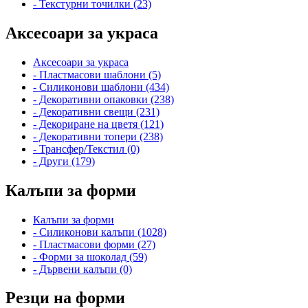
- Текстурни точилки (23)
Аксесоари за украса
Аксесоари за украса
- Пластмасови шаблони (5)
- Силиконови шаблони (434)
- Декоративни опаковки (238)
- Декоративни свещи (231)
- Декориране на цветя (121)
- Декоративни топери (238)
- Трансфер/Текстил (0)
- Други (179)
Калъпи за форми
Калъпи за форми
- Силиконови калъпи (1028)
- Пластмасови форми (27)
- Форми за шоколад (59)
- Дървени калъпи (0)
Резци на форми