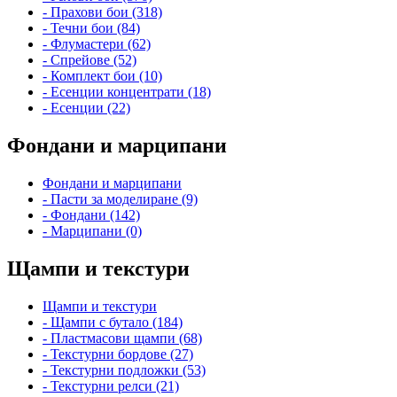
- Прахови бои (318)
- Течни бои (84)
- Флумастери (62)
- Спрейове (52)
- Комплект бои (10)
- Есенции концентрати (18)
- Есенции (22)
Фондани и марципани
Фондани и марципани
- Пасти за моделиране (9)
- Фондани (142)
- Марципани (0)
Щампи и текстури
Щампи и текстури
- Щампи с бутало (184)
- Пластмасови щампи (68)
- Текстурни бордове (27)
- Текстурни подложки (53)
- Текстурни релси (21)