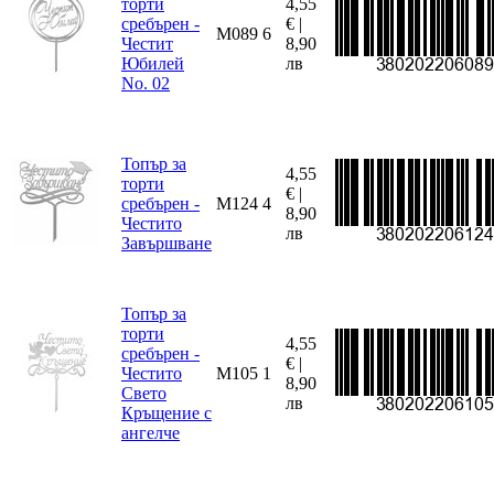
торти
4,55
сребърен -
€ |
M089
6
Честит
8,90
Юбилей
лв
No. 02
Топър за
4,55
торти
€ |
сребърен -
M124
4
8,90
Честито
лв
Завършване
Топър за
торти
4,55
сребърен -
€ |
Честито
M105
1
8,90
Свето
лв
Кръщение с
ангелче