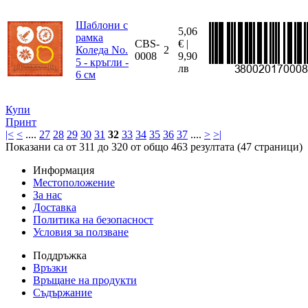
Шаблони с
5,06
рамка
CBS-
€ |
Коледа No.
2
0008
9,90
5 - кръгли -
лв
6 см
Купи
Принт
|<
<
....
27
28
29
30
31
32
33
34
35
36
37
....
>
>|
Показани са от 311 до 320 от общо 463 резултата (47 страници)
Информация
Местоположение
За нас
Доставка
Политика на безопасност
Условия за ползване
Поддръжка
Връзки
Връщане на продукти
Съдържание