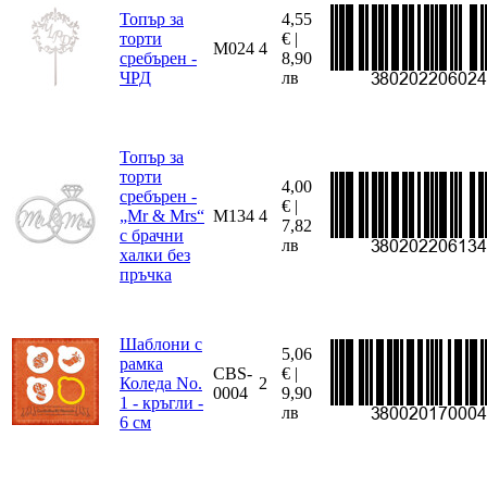
Топър за
4,55
торти
€ |
M024
4
сребърен -
8,90
ЧРД
лв
Топър за
торти
4,00
сребърен -
€ |
„Mr & Mrs“
M134
4
7,82
с брачни
лв
халки без
пръчка
Шаблони с
5,06
рамка
CBS-
€ |
Коледа No.
2
0004
9,90
1 - кръгли -
лв
6 см