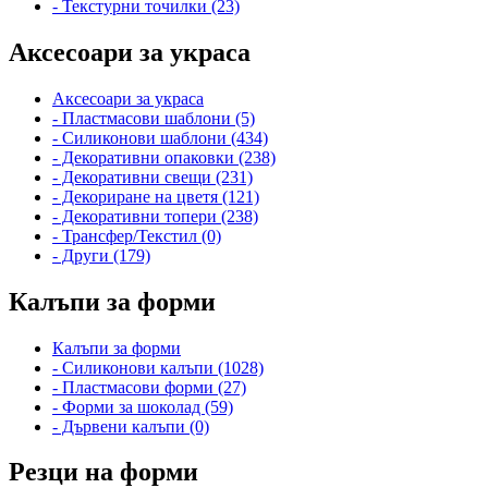
- Текстурни точилки (23)
Аксесоари за украса
Аксесоари за украса
- Пластмасови шаблони (5)
- Силиконови шаблони (434)
- Декоративни опаковки (238)
- Декоративни свещи (231)
- Декориране на цветя (121)
- Декоративни топери (238)
- Трансфер/Текстил (0)
- Други (179)
Калъпи за форми
Калъпи за форми
- Силиконови калъпи (1028)
- Пластмасови форми (27)
- Форми за шоколад (59)
- Дървени калъпи (0)
Резци на форми