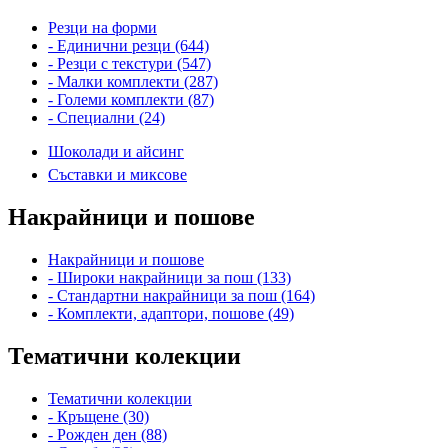
Резци на форми
- Единични резци (644)
- Резци с текстури (547)
- Малки комплекти (287)
- Големи комплекти (87)
- Специални (24)
Шоколади и айсинг
Съставки и миксове
Накрайници и пошове
Накрайници и пошове
- Широки накрайници за пош (133)
- Стандартни накрайници за пош (164)
- Комплекти, адаптори, пошове (49)
Тематични колекции
Тематични колекции
- Кръщене (30)
- Рожден ден (88)