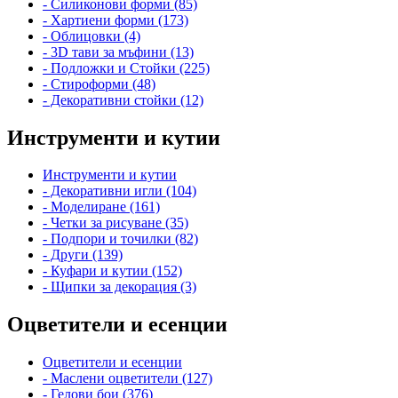
- Силиконови форми (85)
- Хартиени форми (173)
- Облицовки (4)
- 3D тави за мъфини (13)
- Подложки и Стойки (225)
- Стироформи (48)
- Декоративни стойки (12)
Инструменти и кутии
Инструменти и кутии
- Декоративни игли (104)
- Моделиране (161)
- Четки за рисуване (35)
- Подпори и точилки (82)
- Други (139)
- Куфари и кутии (152)
- Щипки за декорация (3)
Оцветители и есенции
Оцветители и есенции
- Маслени оцветители (127)
- Гелови бои (376)