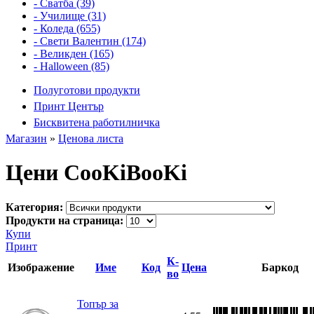
- Сватба (39)
- Училище (31)
- Коледа (655)
- Свети Валентин (174)
- Великден (165)
- Halloween (85)
Полуготови продукти
Принт Център
Бисквитена работилничка
Магазин
»
Ценова листа
Цени CooKiBooKi
Категория:
Продукти на страница:
Купи
Принт
К-
Изображение
Име
Код
Цена
Баркод
во
Топър за