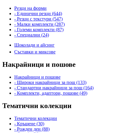
Резци на форми
- Единични резци (644)
- Резци с текстури (547)
- Малки комплекти (287)
- Големи комплекти (87)
- Специални (24)
Шоколади и айсинг
Съставки и миксове
Накрайници и пошове
Накрайници и пошове
- Широки накрайници за пош (133)
- Стандартни накрайници за пош (164)
- Комплекти, адаптори, пошове (49)
Тематични колекции
Тематични колекции
- Кръщене (30)
- Рожден ден (88)