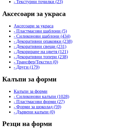
- Текстурни точилки (23)
Аксесоари за украса
Аксесоари за украса
- Пластмасови шаблони (5)
- Силиконови шаблони (434)
- Декоративни опаковки (238)
- Декоративни свещи (231)
- Декориране на цветя (121)
- Декоративни топери (238)
- Трансфер/Текстил (0)
- Други (179)
Калъпи за форми
Калъпи за форми
- Силиконови калъпи (1028)
- Пластмасови форми (27)
- Форми за шоколад (59)
- Дървени калъпи (0)
Резци на форми