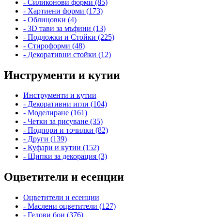
- Силиконови форми (85)
- Хартиени форми (173)
- Облицовки (4)
- 3D тави за мъфини (13)
- Подложки и Стойки (225)
- Стироформи (48)
- Декоративни стойки (12)
Инструменти и кутии
Инструменти и кутии
- Декоративни игли (104)
- Моделиране (161)
- Четки за рисуване (35)
- Подпори и точилки (82)
- Други (139)
- Куфари и кутии (152)
- Щипки за декорация (3)
Оцветители и есенции
Оцветители и есенции
- Маслени оцветители (127)
- Гелови бои (376)