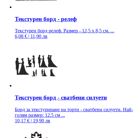
Текстурен борд - релеф
Текстурен борд релеф. Размер - 12,5 x 8,5 см. ...
6,08 € | 11,90 лв
Текстурен борд - сватбени силуети
Борд за текстуриране на торти - сватбени силуети. Най-
голям размер: 12.5 см ...
10,17 € | 19,90 лв