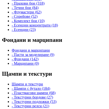
- Прахови бои (318)
- Течни бои (84)
- Флумастери (62)
- Спрейове (52)
- Комплект бои (10)
- Есенции концентрати (18)
- Есенции (23)
Фондани и марципани
Фондани и марципани
- Пасти за моделиране (9)
- Фондани (142)
- Марципани (0)
Щампи и текстури
Щампи и текстури
- Щампи с бутало (184)
- Пластмасови щампи (68)
- Текстурни бордове (27)
- Текстурни подложки (53)
- Текстурни релси (21)