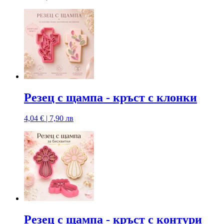
Резец с щампа - кръст с клонки
4,04 € | 7,90 лв
Резец с щампa - кръст с контури