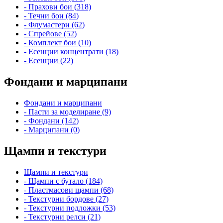
- Прахови бои (318)
- Течни бои (84)
- Флумастери (62)
- Спрейове (52)
- Комплект бои (10)
- Есенции концентрати (18)
- Есенции (22)
Фондани и марципани
Фондани и марципани
- Пасти за моделиране (9)
- Фондани (142)
- Марципани (0)
Щампи и текстури
Щампи и текстури
- Щампи с бутало (184)
- Пластмасови щампи (68)
- Текстурни бордове (27)
- Текстурни подложки (53)
- Текстурни релси (21)