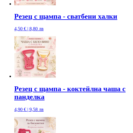
Резец с щампa - сватбени халки
4,50 € | 8,80 лв
Резец с щампa - коктейлна чаша с
панделка
4,90 € | 9,58 лв