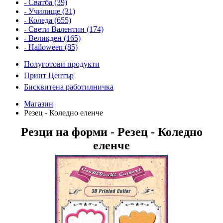
- Сватба (39)
- Училище (31)
- Коледа (655)
- Свети Валентин (174)
- Великден (165)
- Halloween (85)
Полуготови продукти
Принт Център
Бисквитена работилничка
Магазин
Резец - Коледно еленче
Резци на форми - Резец - Коледно
еленче