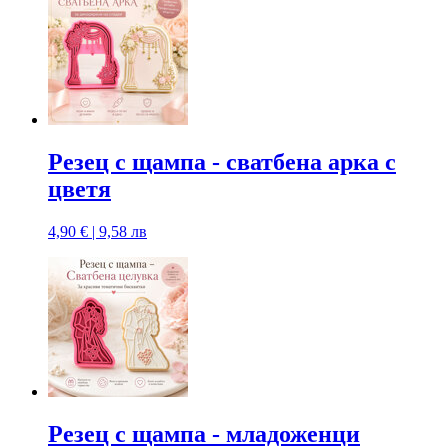
Резец с щампa - сватбена арка с
цветя
4,90 € | 9,58 лв
Резец с щампa - младоженци