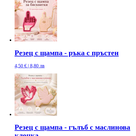
Резец с щампa - ръка с пръстен
4,50 € | 8,80 лв
Резец с щампa - гълъб с маслинова
клонка