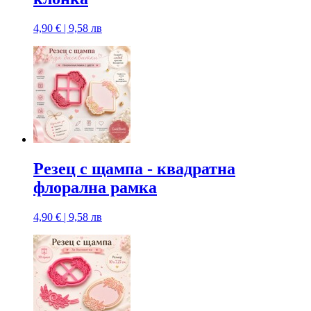
4,90 € | 9,58 лв
Резец с щампa - квадратна
флорална рамка
4,90 € | 9,58 лв