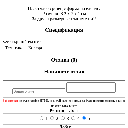
Пластмасов резец с форма на еленче.
Размери: 8.2 x 7 х 1 см
За други размери - звъннете ни!!
Спецификация
Филтър по Тематика
Тематика
Коледа
Отзиви (0)
Напишете отзив
Забележка:
не въвеждайте HTML код, тъй като той няма да бъде интерпретиран, а ще се
покаже като текст!
Рейтинг:
Лош
1
2
3
4
5
Добър