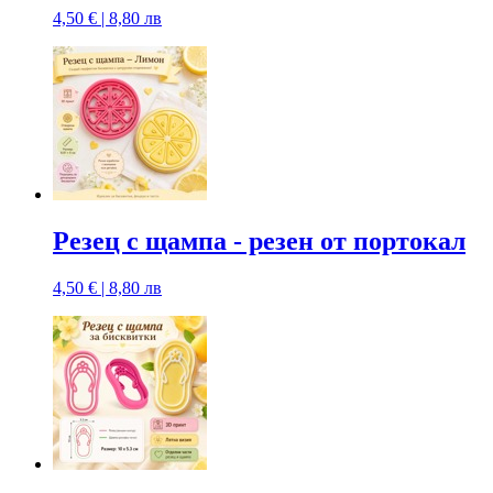
4,50 € | 8,80 лв
Резец с щампa - резен от портокал
4,50 € | 8,80 лв