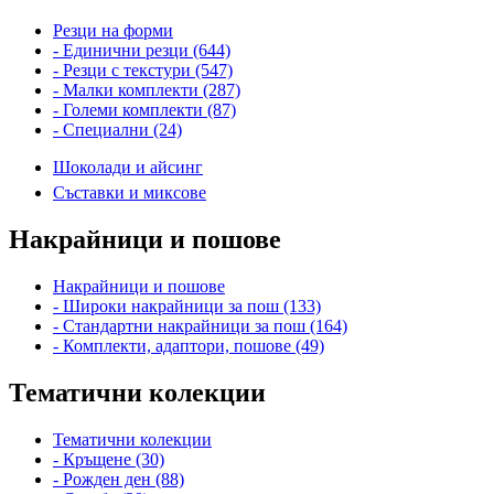
Резци на форми
- Единични резци (644)
- Резци с текстури (547)
- Малки комплекти (287)
- Големи комплекти (87)
- Специални (24)
Шоколади и айсинг
Съставки и миксове
Накрайници и пошове
Накрайници и пошове
- Широки накрайници за пош (133)
- Стандартни накрайници за пош (164)
- Комплекти, адаптори, пошове (49)
Тематични колекции
Тематични колекции
- Кръщене (30)
- Рожден ден (88)