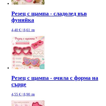
Резец с щампa - сладолед във
фунийка
4,40 € | 8,61 лв
Резец с щампа - очила с форма на
сърце
4,55 € | 8,90 лв