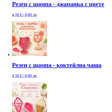
Резец с щампa - джапанка с цвете
4,50 € | 8,80 лв
Резец с щампa - коктейлна чаша
4,50 € | 8,80 лв