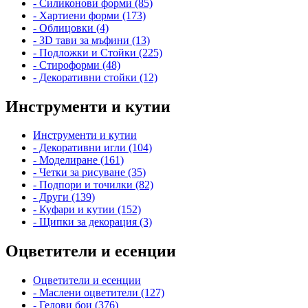
- Силиконови форми (85)
- Хартиени форми (173)
- Облицовки (4)
- 3D тави за мъфини (13)
- Подложки и Стойки (225)
- Стироформи (48)
- Декоративни стойки (12)
Инструменти и кутии
Инструменти и кутии
- Декоративни игли (104)
- Моделиране (161)
- Четки за рисуване (35)
- Подпори и точилки (82)
- Други (139)
- Куфари и кутии (152)
- Щипки за декорация (3)
Оцветители и есенции
Оцветители и есенции
- Маслени оцветители (127)
- Гелови бои (376)