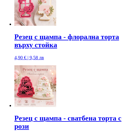
Резец с щампa - флорална торта
върху стойка
4,90 € | 9,58 лв
Резец с щампa - сватбена торта с
рози