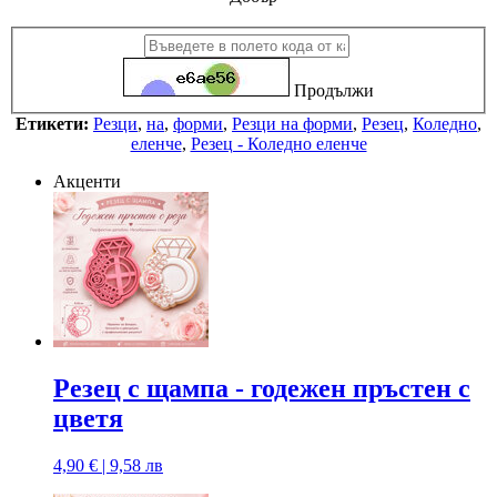
Продължи
Етикети:
Резци
,
на
,
форми
,
Резци на форми
,
Резец
,
Коледно
,
еленче
,
Резец - Коледно еленче
Акценти
Резец с щампa - годежен пръстен с
цветя
4,90 € | 9,58 лв