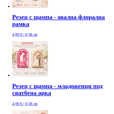
Резец с щампa - овална флорална
рамка
4,90 € | 9,58 лв
Резец с щампa - младоженци под
сватбена арка
4,90 € | 9,58 лв