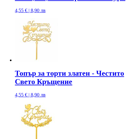
4,55 € | 8,90 лв
Топър за торти златен - Честито
Свето Кръщение
4,55 € | 8,90 лв