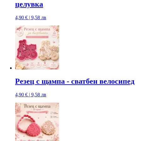
целувка
4,90 € | 9,58 лв
Резец с щампa - сватбен велосипед
4,90 € | 9,58 лв