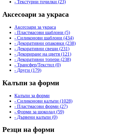
- Текстурни точилки (23)
Аксесоари за украса
Аксесоари за украса
- Пластмасови шаблони (5)
- Силиконови шаблони (434)
- Декоративни опаковки (238)
- Декоративни свещи (231)
- Декориране на цветя (121)
- Декоративни топери (238)
- Трансфер/Текстил (0)
- Други (179)
Калъпи за форми
Калъпи за форми
- Силиконови калъпи (1028)
- Пластмасови форми (27)
- Форми за шоколад (59)
- Дървени калъпи (0)
Резци на форми